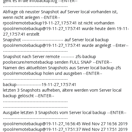
geht es in die infobackup.log --ENTER--
--------------------------------------------
Abfrage ob neuster Snapshot auf Server local vorhanden ist,
wenn nicht anlegen --ENTER--
rpool/remotebackup19-11-27_17:57:41 ist nicht vorhanden
rpool/remotebackup@19-11-27_17:57:41 wurde heute dem 19-11-
27_17:57:41 erstellt
Snapshot ---------------------------- auf Server local backup
rpool/remotebackup@19-11-27_17:57:41 wurde angelegt --Enter--
--------------------------------------------
Snapshot nach Server remote --------- zfs-backup
poolsecure/remotebackup senden FULL SNAP --ENTER--
Namen des aktuellsten Snapshots aus Server local backup-zfs
rpool/remotebackup holen und ausgeben --ENTER--
--------------------------------------------
backup-----------------19-11-27_17:57:41
letzten 3 Snapshots aufheben, ältere werden vom Server local
backup gelöscht --ENTER--
--------------------------------------------
--------------------------------------------
Ausgabe letzten 3 Snapshots vom Server local backup --ENTER--
--------------------------------------------
rpool/remotebackup@19-11-27_16:56:45 Wed Nov 27 16:56 2019
rpool/remotebackup@19-11-27_17:51:37 Wed Nov 27 17:51 2019