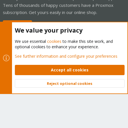
Tens of thousands of happy customers have a Proxmox
subscription. Get yours easily in our online shop.
Buy now!
We value your privacy
We use essential
cookies
to make this site work, and
optional cookies to enhance your experience.
Cookies
Proxmox Support Forum - Light Mode
See further information and configure your preferences
Contact us
Terms and rules
Privacy policy
Help
Home
R
S
Accept all cookies
S
®
Community platform by XenForo
© 2010-2026 XenForo Ltd.
Reject optional cookies
Top
Bott