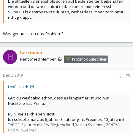
Die aktuellen 3 Snapshots sollen auf beiden Seiten beibehalten
werden und da war es nicht einfach per remote einen ssh
SERVER zfs destroy rauszuführen, wiobei dass imeer noch nicht
richtig klappt.
Was genau ist da das Problem?
hackmann
H
Renowned Member
Proxmox Subscriber
Dec 2, 2019
#5
LnxBil said:
Gut, du weißt also schon, dass es langsamer ist und nur
Nachteile hat. Prima.
NEIN, weiss ich eben nicht!
Ich schöpfe mal aus 6 Jahren Erfahrung mit Proxmox, 10 Jahre mit
TYPO3, 3 Jahren mit Seafile,Nexcloud,Bacula Systems , ZENTYAL
und Win Server.