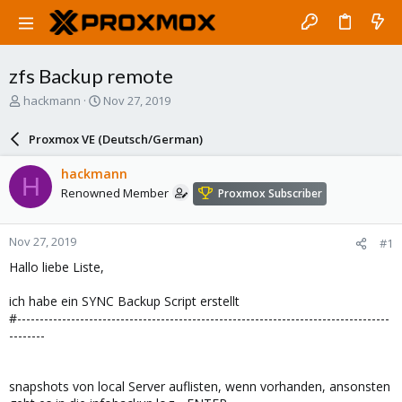
zfs Backup remote
T
S
hackmann
Nov 27, 2019
h
t
r
a
Proxmox VE (Deutsch/German)
e
r
a
t
hackmann
H
d
d
Renowned Member
Proxmox Subscriber
s
a
t
t
a
e
Nov 27, 2019
#1
r
t
Hallo liebe Liste,
e
r
ich habe ein SYNC Backup Script erstellt
#-----------------------------------------------------------------------------------
--------
snapshots von local Server auflisten, wenn vorhanden, ansonsten