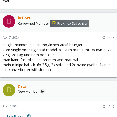
mal.
beisser
B
Renowned Member
Proxmox Subscriber
Apr 7, 2024
#15
es gibt minipcs in allen möglichen ausführungen.
vom single nic, single ssd modell bis zum ms-01 mit 3x nvme, 2x
2.5g, 2x 10g und nem pcie x8 slot.
man kann fast alles bekommen was man will.
mein minipc hat z.b. 6x 2.5g, 2x sata und 2x nvme (wobei 1x nur
ein konvertierter wifi-slot ist).
Dazi
D
New Member
Apr 7, 2024
#16
Falk R. said: