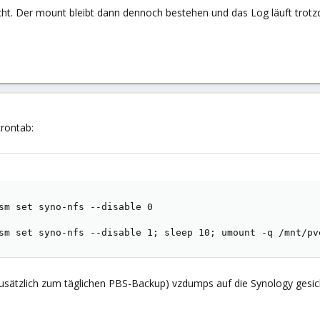
icht. Der mount bleibt dann dennoch bestehen und das Log läuft trotzde
rontab:
sm set syno-nfs --disable 0

sm set syno-nfs --disable 1; sleep 10; umount -q /mnt/pv
sätzlich zum täglichen PBS-Backup) vzdumps auf die Synology gesic