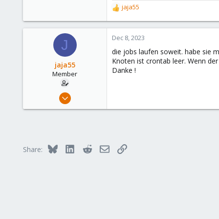
jaja55
R
e
a
c
Dec 8, 2023
J
t
die jobs laufen soweit. habe sie m
i
Knoten ist crontab leer. Wenn der
o
jaja55
Danke !
n
Member
s
:
Jun 15, 2023
48
2
13
Bluesky
LinkedIn
Reddit
Email
Link
Share: