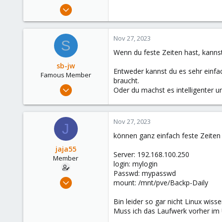
e
Jun 15, 2023
r
48
2
Nov 27, 2023
S
13
Wenn du feste Zeiten hast, kannst
sb-jw
Entweder kannst du es sehr einfa
Famous Member
braucht.
Jan 23, 2018
Oder du machst es intelligenter u
1,843
302
Nov 27, 2023
128
J
können ganz einfach feste Zeiten 
35
jaja55
Server: 192.168.100.250
Member
login: mylogin
Passwd: mypasswd
Jun 15, 2023
mount: /mnt/pve/Backp-Daily
48
Bin leider so gar nicht Linux wis
2
Muss ich das Laufwerk vorher im 
13