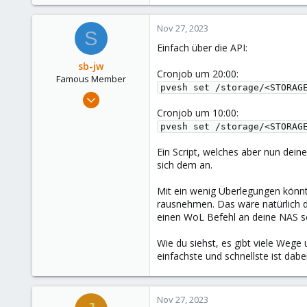
Nov 27, 2023
S
Einfach über die API:
sb-jw
Cronjob um 20:00:
Famous Member
pvesh set /storage/<STORAG
Jan 23, 2018
1,843
Cronjob um 10:00:
pvesh set /storage/<STORAG
302
128
Ein Script, welches aber nun dein
35
sich dem an.
Mit ein wenig Überlegungen könnte
rausnehmen. Das wäre natürlich di
einen WoL Befehl an deine NAS sc
Wie du siehst, es gibt viele Wege 
einfachste und schnellste ist dab
Nov 27, 2023