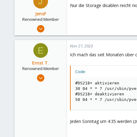
J
Nur die Storage disablen reicht n
JensF
Renowned Member
Feb 14, 2020
385
142
Nov 27, 2023
E
83
Ich mach das seit Monaten über c
Ernst T.
Renowned Member
Code:
Feb 4, 2019
583
#DS218+ aktivieren

30 04 * * 7 /usr/sbin/pve
227
#DS218+ deaktivieren

88
50 04 * * 7 /usr/sbin/pve
Jeden Sonntag um 4:35 werden (zu