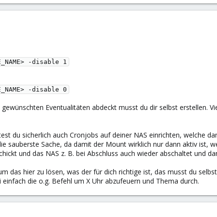
E_NAME> -disable 1
E_NAME> -disable 0
e gewünschten Eventualitäten abdeckt musst du dir selbst erstellen. V
st du sicherlich auch Cronjobs auf deiner NAS einrichten, welche da
e sauberste Sache, da damit der Mount wirklich nur dann aktiv ist, wen
hickt und das NAS z. B. bei Abschluss auch wieder abschaltet und da
um das hier zu lösen, was der für dich richtige ist, das musst du selbs
ei einfach die o.g. Befehl um X Uhr abzufeuern und Thema durch.