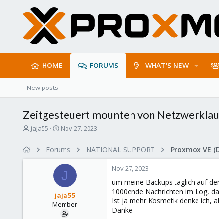
HOME
FORUMS
WHAT'S NEW
New posts
Zeitgesteuert mounten von Netzwerklau
T
S
jaja55
Nov 27, 2023
h
t
r
a
Forums
NATIONAL SUPPORT
Proxmox VE (
e
r
a
t
Nov 27, 2023
d
d
J
s
a
um meine Backups täglich auf de
t
t
1000ende Nachrichten im Log, das
jaja55
a
e
Ist ja mehr Kosmetik denke ich, a
Member
r
Danke
t