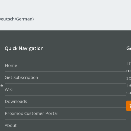
Deutsch/German)
Quick Navigation
G
Th
Home
ru
Get Subscription
se
le
Te
Wiki
su
Downloads
Proxmox Customer Portal
About