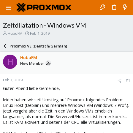
Zeitdilatation - Windows VM
T
S
HubuFM
Feb 1, 2019
h
t
r
a
Proxmox VE (Deutsch/German)
e
r
a
t
HubuFM
H
d
d
New Member
s
a
t
t
a
e
Feb 1, 2019
#1
r
t
Guten Abend liebe Gemeinde,
e
r
leider haben wir seit Umstieg auf Proxmox folgendes Problem:
Linux Host (Debian) und mehrere Windows VM (Windows 7 Prof.).
Jetzt vergeht aber die Zeit in den Windows VMs erheblich
langsamer, als normal. Die Serverzeit/Hostzeit ist immer korrekt.
Es ist KVM aktiviert und seitens der CPU alle Virtualisierungen.