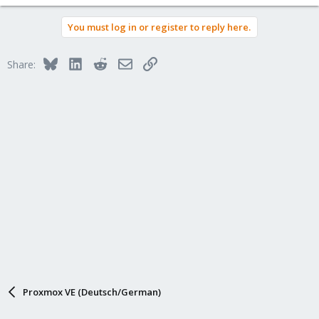
You must log in or register to reply here.
Bluesky
LinkedIn
Reddit
Email
Link
Share:
Proxmox VE (Deutsch/German)