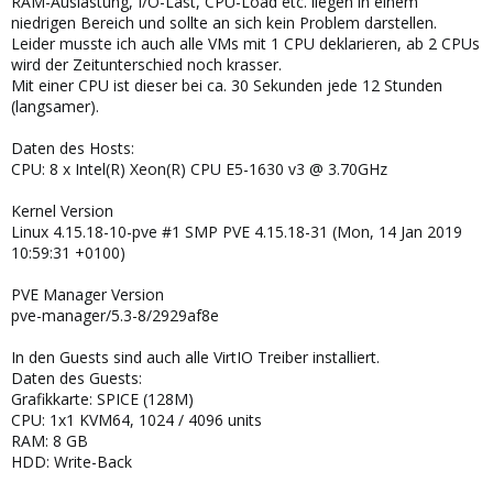
RAM-Auslastung, I/O-Last, CPU-Load etc. liegen in einem
niedrigen Bereich und sollte an sich kein Problem darstellen.
Leider musste ich auch alle VMs mit 1 CPU deklarieren, ab 2 CPUs
wird der Zeitunterschied noch krasser.
Mit einer CPU ist dieser bei ca. 30 Sekunden jede 12 Stunden
(langsamer).
Daten des Hosts:
CPU: 8 x Intel(R) Xeon(R) CPU E5-1630 v3 @ 3.70GHz
Kernel Version
Linux 4.15.18-10-pve #1 SMP PVE 4.15.18-31 (Mon, 14 Jan 2019
10:59:31 +0100)
PVE Manager Version
pve-manager/5.3-8/2929af8e
In den Guests sind auch alle VirtIO Treiber installiert.
Daten des Guests:
Grafikkarte: SPICE (128M)
CPU: 1x1 KVM64, 1024 / 4096 units
RAM: 8 GB
HDD: Write-Back