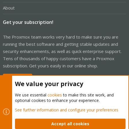
About
Get your subscription!
The Proxmox team works very hard to make sure you are
running the best software and getting stable updates and
security enhancements, as well as quick enterprise support.
Tens of thousands of happy customers have a Proxmox
subscription. Get yours easily in our online shop.
Buy now!
We value your privacy
We use essential
cookies
to make this site work, and
optional cookies to enhance your experience.
Cookies
Proxmox Support Forum - Light Mode
See further information and configure your preferences
Contact us
Terms and rules
Privacy policy
Help
Home
R
S
Accept all cookies
S