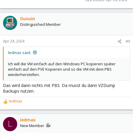
Dunuin
Distinguished Member
Apr 24, 2024
#9
ledmax said:
Ich will die VM einfach auf den Windows PC kopieren später
einfach auf den PVE Kopieren und so die VM mit dem PBS
wiederherstellen.
Das wird dann nichts mit PBS. Da musst du dann VZDump
Backups nutzen.
ledmax
R
e
a
c
ledmax
L
t
New Member
i