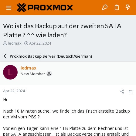
Wo ist das Backup auf der zweiten SATA
Platte ? ^^ wie laden?
T
S
ledmax
Apr 22, 2024
h
t
r
a
Proxmox Backup Server (Deutsch/German)
e
r
a
t
ledmax
L
d
d
New Member
s
a
t
t
a
e
Apr 22, 2024
#1
r
t
Hi
e
r
Nach 10 Minuten suche.. wo finde ich das Frisch erstellte Backup
der VM vom PBS ?
Vor einigen Tagen kann eine 1TB Platte zu dem Rechner und ist
per SATA angeschlossen.. ist als BackupVerzeichniss erstellt und