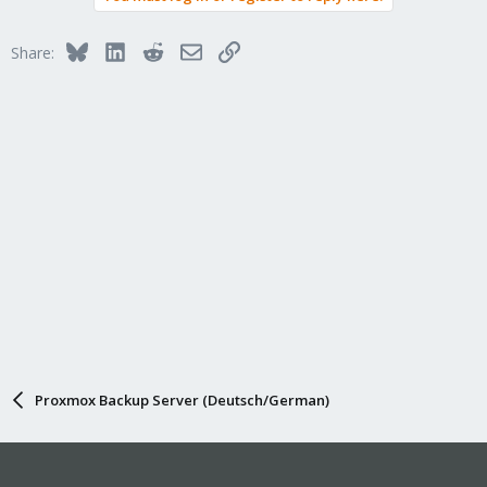
t
i
Bluesky
LinkedIn
Reddit
Email
Link
Share:
o
n
s
:
Proxmox Backup Server (Deutsch/German)