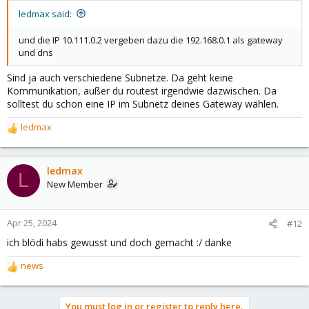
ledmax said:
und die IP 10.111.0.2 vergeben dazu die 192.168.0.1 als gateway
und dns
Sind ja auch verschiedene Subnetze. Da geht keine
Kommunikation, außer du routest irgendwie dazwischen. Da
solltest du schon eine IP im Subnetz deines Gateway wählen.
ledmax
R
e
a
c
ledmax
L
t
New Member
i
o
n
Apr 25, 2024
#12
s
ich blödi habs gewusst und doch gemacht :/ danke
:
news
R
e
a
You must log in or register to reply here.
c