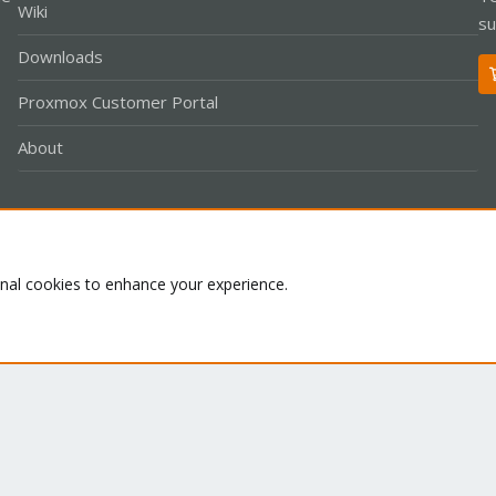
Wiki
su
Downloads
Proxmox Customer Portal
About
Co
onal cookies to enhance your experience.