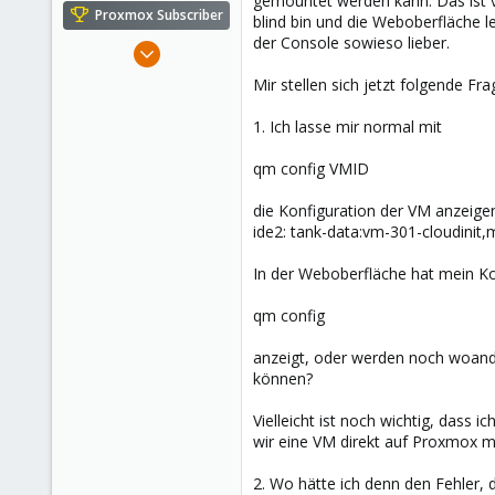
gemountet werden kann. Das ist ve
e
Proxmox Subscriber
blind bin und die Weboberfläche lei
r
der Console sowieso lieber.
Jun 1, 2023
35
Mir stellen sich jetzt folgende Fra
14
1. Ich lasse mir normal mit
13
qm config VMID
die Konfiguration der VM anzeigen
ide2: tank-data:vm-301-cloudini
In der Weboberfläche hat mein K
qm config
anzeigt, oder werden noch woand
können?
Vielleicht ist noch wichtig, dass 
wir eine VM direkt auf Proxmox mit 
2. Wo hätte ich denn den Fehler,