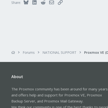
Bluesky
LinkedIn
Reddit
Email
Link
Share:
Alfhausen, Germany
roesing.it
Forums
NATIONAL SUPPORT
Proxmox VE (
About
The Proxmox community has been around for many years
and offers help and support for Proxmox VE, Proxmox
Backup Server, and Proxmox Mail Gateway.
We think our community is one of the best thanks to peop