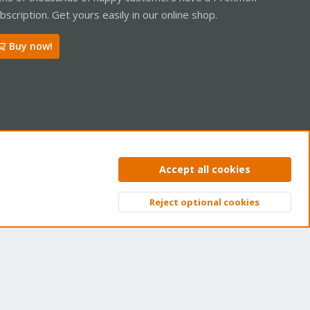
bscription. Get yours easily in our online shop.
Buy now!
ntact us
Terms and rules
Privacy policy
Help
Home
R
Accept all cookies
S
S
Reject optional cookies
Top
Bott