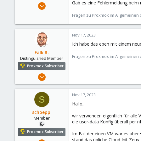
Gab es eine Fehlermeldung beim 
Aug 2, 2021
6,852
Fragen zu Proxmox im Allgemeinen o
2,914
278
Nov 17, 2023
47
Alfhausen, Germany
Ich habe das eben mit einem neuen
roesing.it
Falk R.
Fragen zu Proxmox im Allgemeinen o
Distinguished Member
Proxmox Subscriber
Aug 2, 2021
6,852
2,914
Nov 17, 2023
S
278
Hallo,
47
schoeppi
Alfhausen, Germany
wir verwenden eigentlich für alle 
Member
die user-data Konfig überall per nf
roesing.it
Proxmox Subscriber
Im Fall der einen VM war es aber 
stand das übliche Cloud Init Zeug i
Jun 1, 2023