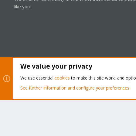
like you!
We value your privacy
Cookies
Proxmox Support Forum - Light Mode
We use essential
cookies
to make this site work, and opti
See further information and configure your preferences
®
Community platform by XenForo
© 2010-2026 XenForo Ltd.