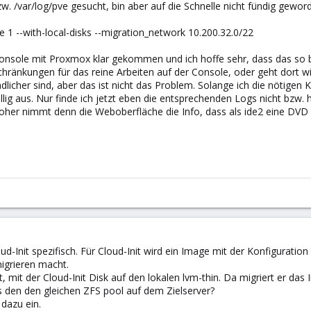
w. /var/log/pve gesucht, bin aber auf die Schnelle nicht fündig geword
1 --with-local-disks --migration_network 10.200.32.0/22
r Console mit Proxmox klar gekommen und ich hoffe sehr, dass das so 
chränkungen für das reine Arbeiten auf der Console, oder geht dort wir
licher sind, aber das ist nicht das Problem. Solange ich die nötige
lig aus. Nur finde ich jetzt eben die entsprechenden Logs nicht bzw. 
her nimmt denn die Weboberfläche die Info, dass als ide2 eine DVD hin
loud-Init spezifisch. Für Cloud-Init wird ein Image mit der Konfigurat
igrieren macht.
 mit der Cloud-Init Disk auf den lokalen lvm-thin. Da migriert er das I
s den den gleichen ZFS pool auf dem Zielserver?
 dazu ein.