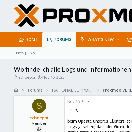
HOME
FORUMS
WHAT'S NEW
New posts
Wo finde ich alle Logs und Informationen
T
S
schoeppi
Nov 16, 2023
h
t
r
a
Forums
NATIONAL SUPPORT
Proxmox VE (
e
r
a
t
Nov 16, 2023
d
d
S
s
a
Hallo,
t
t
schoeppi
a
e
beim Update unseres Clusters ist 
Member
r
Logs gesehen, dass der Grund für
t