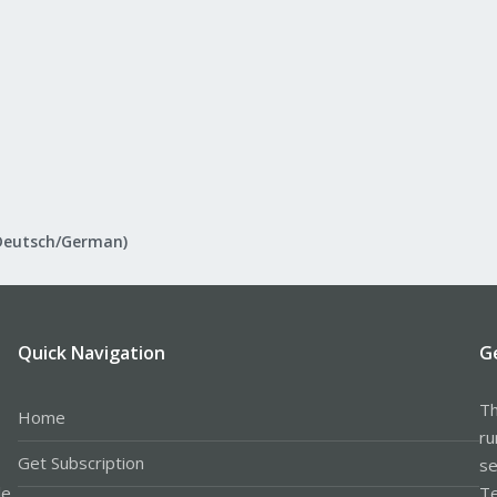
Deutsch/German)
Quick Navigation
G
Th
Home
ru
Get Subscription
se
le
Te