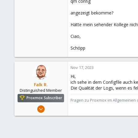
qm config
angezeigt bekomme?
Hätte mein sehender Kollege nicht
Ciao,
Schöpp
Nov 17, 2023
Hi,
ich sehe in dem Configfile auch k
Falk R.
Die Qualität der Logs, wenn es fe
Distinguished Member
Proxmox Subscriber
Fragen zu Proxmox im Allgemeinen o
Aug 2, 2021
6,852
2,914
278
47