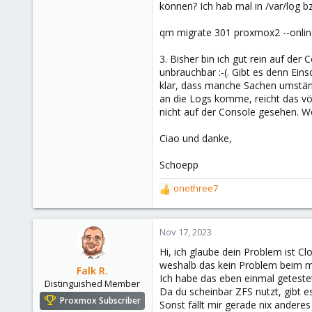
können? Ich hab mal in /var/log bz
qm migrate 301 proxmox2 --online 
3. Bisher bin ich gut rein auf de
unbrauchbar :-(. Gibt es denn Eins
klar, dass manche Sachen umständ
an die Logs komme, reicht das völ
nicht auf der Console gesehen. Wo
Ciao und danke,
Schoepp
onethree7
R
e
a
c
Nov 17, 2023
t
Hi, ich glaube dein Problem ist C
i
weshalb das kein Problem beim m
o
Falk R.
Ich habe das eben einmal getestet,
n
Distinguished Member
Da du scheinbar ZFS nutzt, gibt e
s
Proxmox Subscriber
Sonst fällt mir gerade nix anderes
: