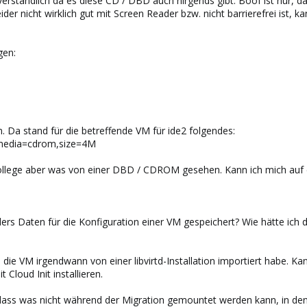
rständlich da es diese CD / DBD auch nirgends gibt. Boof ist nur, d
der nicht wirklich gut mit Screen Reader bzw. nicht barrierefrei ist, ka
gen:
. Da stand für die betreffende VM für ide2 folgendes:
t,media=cdrom,size=4M
ollege aber was von einer DBD / CDROM gesehen. Kann ich mich auf 
ers Daten für die Konfiguration einer VM gespeichert? Wie hätte ic
ich die VM irgendwann von einer libvirtd-Installation importiert habe. K
Cloud Init installieren.
 dass was nicht während der Migration gemountet werden kann, in den 