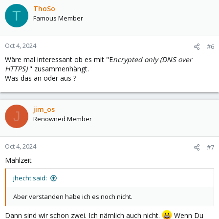
c
ThoSo
T
t
Famous Member
i
o
n
Oct 4, 2024
#6
s
Wäre mal interessant ob es mit "E
ncrypted only (DNS over
:
HTTPS)
" zusammenhängt.
Was das an oder aus ?
jim_os
J
Renowned Member
Oct 4, 2024
#7
Mahlzeit
jhecht said:
Aber verstanden habe ich es noch nicht.
Dann sind wir schon zwei. Ich nämlich auch nicht.
Wenn Du