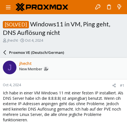
Windows11 in VM, Ping geht,
[SOLVED]
DNS Auflösung nicht
T
S
jhecht
Oct 4, 2024
h
t
r
a
Proxmox VE (Deutsch/German)
e
r
a
t
jhecht
J
d
d
New Member
s
a
t
t
a
e
Oct 4, 2024
#1
r
t
Ich habe in einer VM Windows 11 mit einer festen IP installiert. Als
e
DNS Server habe ich die 8.8.8.8( ist anpingbar) benutzt. Wenn cih
r
externe IP-Adressen anpingen geht das ohne Probleme. Jedoch
wird keinerlei DNS Auflösung gemacht. Ich hab auf der PVE noch
mehrere Linux Server, die alle ohne jegliche Probleme
funktionieren.