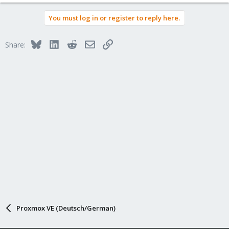
You must log in or register to reply here.
Bluesky
LinkedIn
Reddit
Email
Link
Share:
Proxmox VE (Deutsch/German)