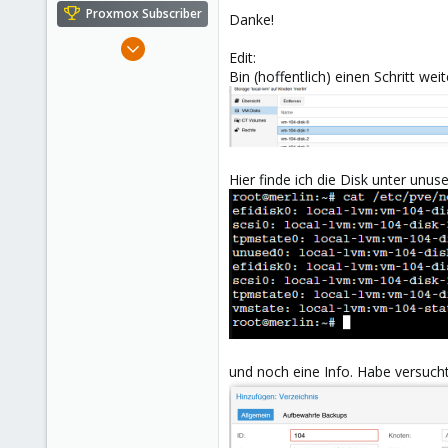
e
Proxmox Subscriber
Danke!
r
Dec 14, 2022
Edit:
104
Bin (hoffentlich) einen Schritt we
6
23
Hier finde ich die Disk unter unus
und noch eine Info. Habe versucht