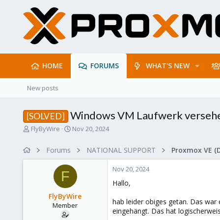
HOME
FORUMS
WHAT'S NEW
New posts
Windows VM Laufwerk versehe
[SOLVED]
T
S
FlyByWire
Nov 20, 2024
h
t
r
a
Forums
NATIONAL SUPPORT
Proxmox VE (
e
r
a
t
Nov 20, 2024
d
d
F
s
a
Hallo,
t
t
FlyByWire
a
e
hab leider obiges getan. Das war 
Member
r
eingehängt. Das hat logischerweis
t