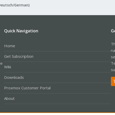
Deutsch/German)
Quick Navigation
G
Th
Home
ru
Get Subscription
se
le
Te
Wiki
su
Downloads
Proxmox Customer Portal
About