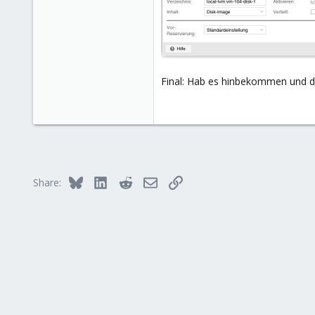
Final: Hab es hinbekommen und di
Bluesky
LinkedIn
Reddit
Email
Link
Share: