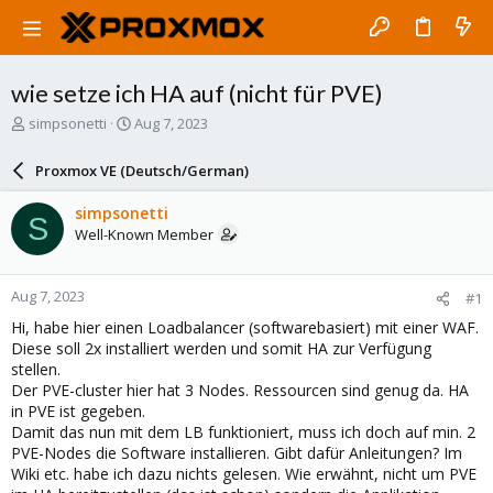
wie setze ich HA auf (nicht für PVE)
T
S
simpsonetti
Aug 7, 2023
h
t
r
a
Proxmox VE (Deutsch/German)
e
r
a
t
simpsonetti
S
d
d
Well-Known Member
s
a
t
t
a
e
Aug 7, 2023
#1
r
t
Hi, habe hier einen Loadbalancer (softwarebasiert) mit einer WAF.
e
Diese soll 2x installiert werden und somit HA zur Verfügung
r
stellen.
Der PVE-cluster hier hat 3 Nodes. Ressourcen sind genug da. HA
in PVE ist gegeben.
Damit das nun mit dem LB funktioniert, muss ich doch auf min. 2
PVE-Nodes die Software installieren. Gibt dafür Anleitungen? Im
Wiki etc. habe ich dazu nichts gelesen. Wie erwähnt, nicht um PVE