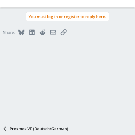
You must log in or register to reply here.
Bluesky
LinkedIn
Reddit
Email
Link
Share:
Proxmox VE (Deutsch/German)