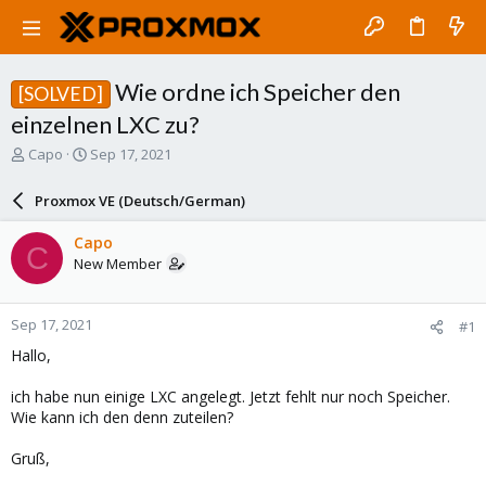
Wie ordne ich Speicher den
[SOLVED]
einzelnen LXC zu?
T
S
Capo
Sep 17, 2021
h
t
r
a
Proxmox VE (Deutsch/German)
e
r
a
t
Capo
C
d
d
New Member
s
a
t
t
a
e
Sep 17, 2021
#1
r
t
Hallo,
e
r
ich habe nun einige LXC angelegt. Jetzt fehlt nur noch Speicher.
Wie kann ich den denn zuteilen?
Gruß,