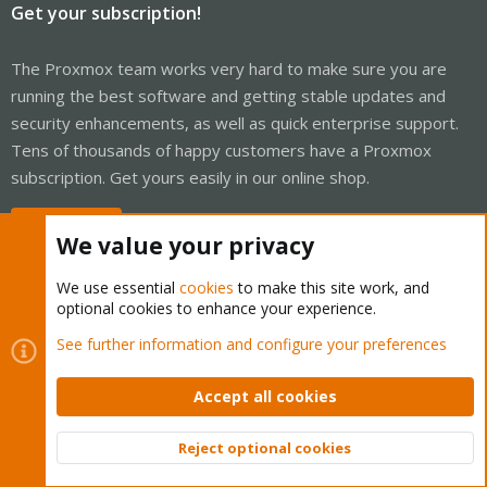
Get your subscription!
The Proxmox team works very hard to make sure you are
running the best software and getting stable updates and
security enhancements, as well as quick enterprise support.
Tens of thousands of happy customers have a Proxmox
subscription. Get yours easily in our online shop.
Buy now!
We value your privacy
We use essential
cookies
to make this site work, and
optional cookies to enhance your experience.
Cookies
Proxmox Support Forum - Light Mode
See further information and configure your preferences
Contact us
Terms and rules
Privacy policy
Help
Home
R
S
Accept all cookies
S
®
Community platform by XenForo
© 2010-2026 XenForo Ltd.
Reject optional cookies
Top
Bott