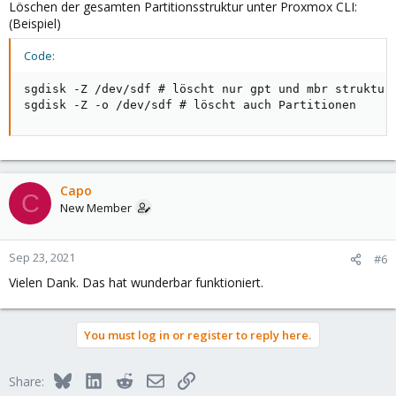
Löschen der gesamten Partitionsstruktur unter Proxmox CLI:
(Beispiel)
Code:
sgdisk -Z /dev/sdf # löscht nur gpt und mbr struktur

sgdisk -Z -o /dev/sdf # löscht auch Partitionen
Capo
C
New Member
Sep 23, 2021
#6
Vielen Dank. Das hat wunderbar funktioniert.
You must log in or register to reply here.
Bluesky
LinkedIn
Reddit
Email
Link
Share: