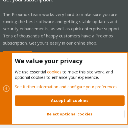
The Proxmox team works very hard to make sure you are
running the best software and getting stable updates and
security enhancements, as well as quick enterprise support.
Tens of thousands of happy customers have a Proxmox
subscription. Get yours easily in our online shop.
Buy now!
We value your privacy
We use essential
cookies
to make this site work, and
optional cookies to enhance your experience.
Cookies
Proxmox Support Forum - Light Mode
See further information and configure your preferences
Contact us
Terms and rules
Privacy policy
Help
Home
R
S
Accept all cookies
S
®
Community platform by XenForo
© 2010-2026 XenForo Ltd.
Reject optional cookies
Top
Bott