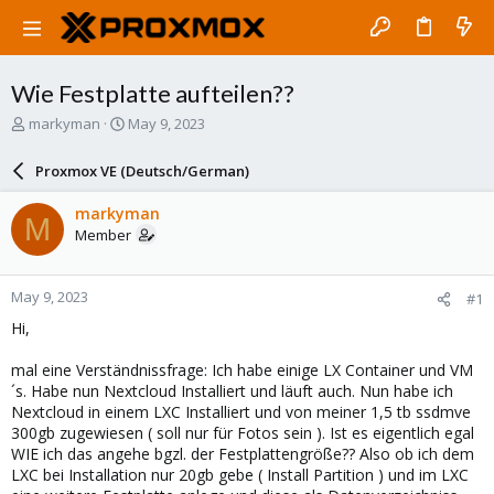
Wie Festplatte aufteilen??
T
S
markyman
May 9, 2023
h
t
r
a
Proxmox VE (Deutsch/German)
e
r
a
t
markyman
M
d
d
Member
s
a
t
t
a
e
May 9, 2023
#1
r
t
Hi,
e
r
mal eine Verständnissfrage: Ich habe einige LX Container und VM
´s. Habe nun Nextcloud Installiert und läuft auch. Nun habe ich
Nextcloud in einem LXC Installiert und von meiner 1,5 tb ssdmve
300gb zugewiesen ( soll nur für Fotos sein ). Ist es eigentlich egal
WIE ich das angehe bgzl. der Festplattengröße?? Also ob ich dem
LXC bei Installation nur 20gb gebe ( Install Partition ) und im LXC