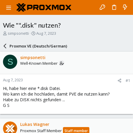
Wie "*.disk" nutzen?
T
S
simpsonetti
Aug 7, 2023
h
t
r
a
Proxmox VE (Deutsch/German)
e
r
a
t
simpsonetti
S
d
d
Well-Known Member
s
a
t
t
a
e
Aug 7, 2023
#1
r
t
Hi, habe hier eine *.disk Datei.
e
Wo kann ich die hochladen, damit PVE die nutzen kann?
r
Habe zu DISK nichts gefunden ...
G S
Lukas Wagner
Proxmox Staff Member
Staff member