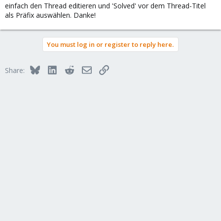
einfach den Thread editieren und 'Solved' vor dem Thread-Titel
als Präfix auswählen. Danke!
You must log in or register to reply here.
Bluesky
LinkedIn
Reddit
Email
Link
Share: