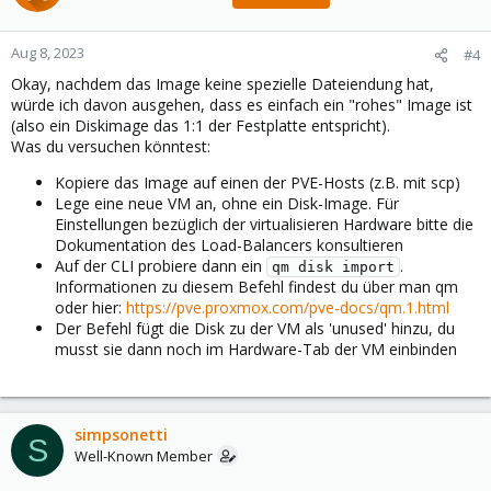
Aug 8, 2023
#4
Okay, nachdem das Image keine spezielle Dateiendung hat,
würde ich davon ausgehen, dass es einfach ein "rohes" Image ist
(also ein Diskimage das 1:1 der Festplatte entspricht).
Was du versuchen könntest:
Kopiere das Image auf einen der PVE-Hosts (z.B. mit scp)
Lege eine neue VM an, ohne ein Disk-Image. Für
Einstellungen bezüglich der virtualisieren Hardware bitte die
Dokumentation des Load-Balancers konsultieren
Auf der CLI probiere dann ein
.
qm disk import
Informationen zu diesem Befehl findest du über man qm
oder hier:
https://pve.proxmox.com/pve-docs/qm.1.html
Der Befehl fügt die Disk zu der VM als 'unused' hinzu, du
musst sie dann noch im Hardware-Tab der VM einbinden
simpsonetti
S
Well-Known Member