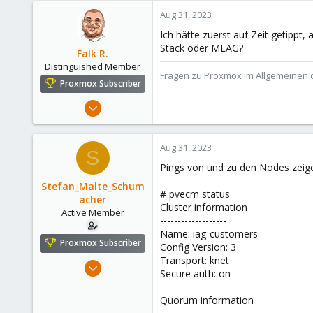
Aug 31, 2023
Ich hätte zuerst auf Zeit getippt,
Stack oder MLAG?
Falk R.
Distinguished Member
Fragen zu Proxmox im Allgemeinen o
Proxmox Subscriber
Aug 2, 2021
6,852
2,915
Aug 31, 2023
S
278
Pings von und zu den Nodes zeigen
47
Stefan_Malte_Schum
Alfhausen, Germany
# pvecm status
acher
Cluster information
roesing.it
Active Member
-------------------
Name: iag-customers
Proxmox Subscriber
Config Version: 3
Transport: knet
May 4, 2021
Secure auth: on
108
4
Quorum information