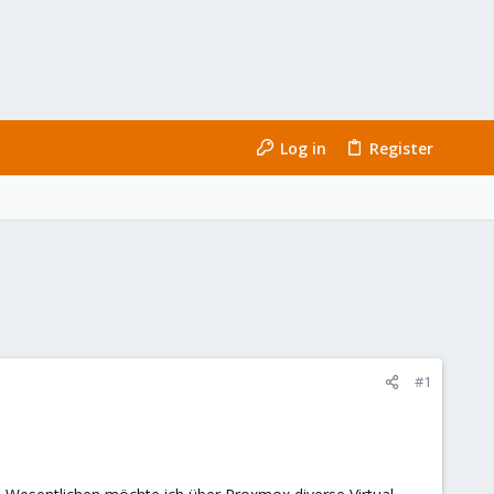
Log in
Register
#1