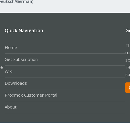
Deutsch/German)
Quick Navigation
G
Th
Home
ru
Get Subscription
se
le
Te
Wiki
su
Downloads
Proxmox Customer Portal
About