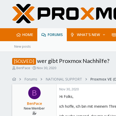
HOME
FORUMS
WHAT'S NEW
New posts
wer gibt Proxmox Nachhilfe?
[SOLVED]
T
S
BenPace
Nov 30, 2020
h
t
r
a
Forums
NATIONAL SUPPORT
Proxmox VE (
e
r
a
t
Nov 30, 2020
d
d
B
s
a
Hi Folks,
t
t
BenPace
a
e
ich hoffe, ich bin mit meinem Threa
New Member
r
t