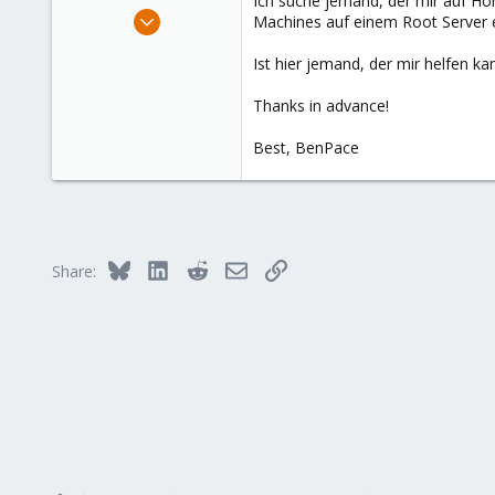
Ich suche jemand, der mir auf Ho
e
Sep 9, 2020
Machines auf einem Root Server ei
r
6
Ist hier jemand, der mir helfen 
0
1
Thanks in advance!
49
Best, BenPace
Bluesky
LinkedIn
Reddit
Email
Link
Share: