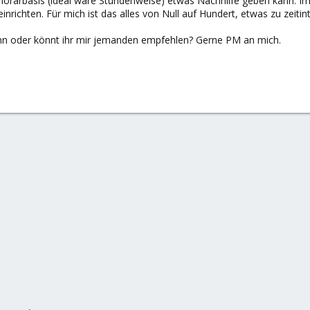
norarbasis (ideal wäre Stundenweise) etwas Nachhilfe geben kann. Im
nrichten. Für mich ist das alles von Null auf Hundert, etwas zu zeit
kann oder könnt ihr mir jemanden empfehlen? Gerne PM an mich.