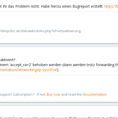
 ihr das Problem nicht. Habe hierzu einen Bugreport erstellt:
https:/
/deepdoc.at/dokuwiki/doku.php?id=virtualisierung
aktiviert?
 einem 'accept_ra=2' behoben werden (dann werden trotz forwarding
entation/networking/ip-sysctl.txt
)
pport Subscription? - If not,
Buy now
and read the
documentation