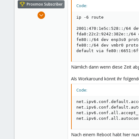
e
Proxmox Subscriber
Code:
r
Oct 25, 2010
ip -6 route

4,660
591
2001:470:1e5c:528::/64 de
fda0:22c2:9242:382e::/64 
183
fe80::/64 dev enp3s0 prot
Austria/Graz
fe80::/64 dev vmbr0 proto
default via fe80::6651:6f
deepdoc.at
Nämlich dann wenn diese Zeit abgel
Als Workaround könnt ihr folgende
Code:
net.ipv6.conf.default.acce
net.ipv6.conf.default.auto
net.ipv6.conf.all.accept_r
net.ipv6.conf.all.autocon
Nach einem Reboot habt hier nun