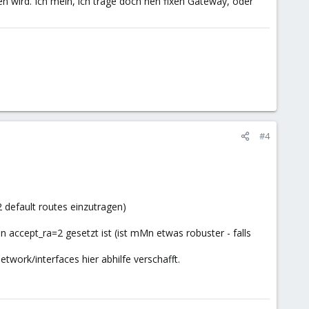
n wird. Ich mein, ich trage doch nen fixen Gateway, oder
#4
 default routes einzutragen)
n accept_ra=2 gesetzt ist (ist mMn etwas robuster - falls
twork/interfaces hier abhilfe verschafft.