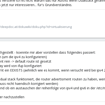
 verstehe ich es nicht warum das nur Auftritt wenn Dualstack gefahre
jetzt nur interessieren... für's Grundverständnis.
/deepdoc.at/dokuwiki/doku.php?id=virtualisierung
chgestellt - koennte mir aber vorstellen dass folgendes passiert:
 (um die ipv4 zu konfigurieren)
 rein -> default route ist gesetzt
ay wird von ifup konfiguriert
 ein EEXISTS (aehnlich wie es kommt, wenn versucht wird bei ipv4 2
 dual stack funktioniert, die router advertisment routen zu haben, wen
muss nicht haendisch korrigiert werden)
nd ob ein austauschen der reihenfolge von ipv4 und ipv6 in der /etc/ne
ier nachzustellen