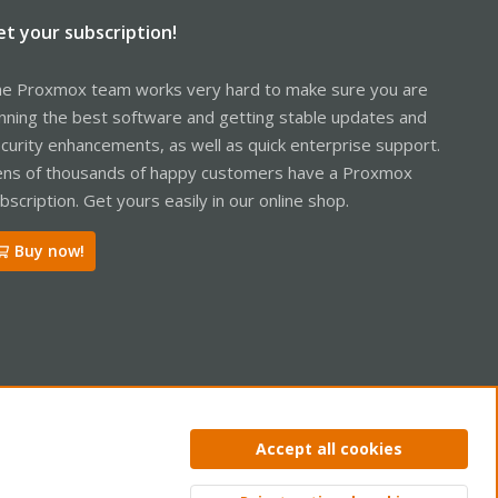
et your subscription!
e Proxmox team works very hard to make sure you are
nning the best software and getting stable updates and
curity enhancements, as well as quick enterprise support.
ns of thousands of happy customers have a Proxmox
bscription. Get yours easily in our online shop.
Buy now!
ntact us
Terms and rules
Privacy policy
Help
Home
R
Accept all cookies
S
S