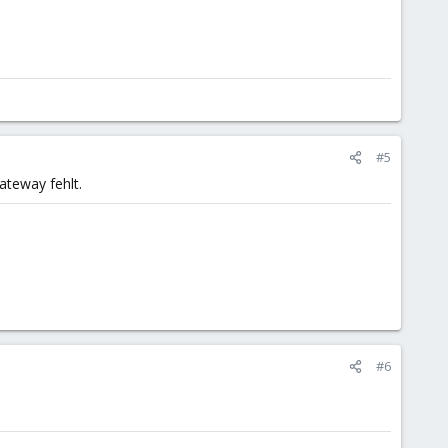
#5
ateway fehlt.
#6