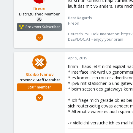
Ist schon komisch, naja zumindest
läuft das mit V6 anders. Täte mich 
fireon
Distinguished Member
Best Regards
Fireon
Proxmox Subscriber
Deutsch PVE Dokumentation: https:/
Oct 25, 2010
DEEPDOC.AT - enjoy your brain
4,660
591
183
Apr 5, 2019
Austria/Graz
hmm - habs jetzt nicht explizit na
* interface link wird up genommen
deepdoc.at
Stoiko Ivanov
* es kommt ein router advertisment
Proxmox Staff Member
* ipv6 mit statischer ip und gatew
Staff member
* beim setzen des gateways kommt
May 2, 2018
* Ich frage mich gerade ob es bei
9,745
sich router-seitig etwas aendert 
1,856
* Alternativ waere es auch spanne
273
-> vielleicht versuche ich es mal h