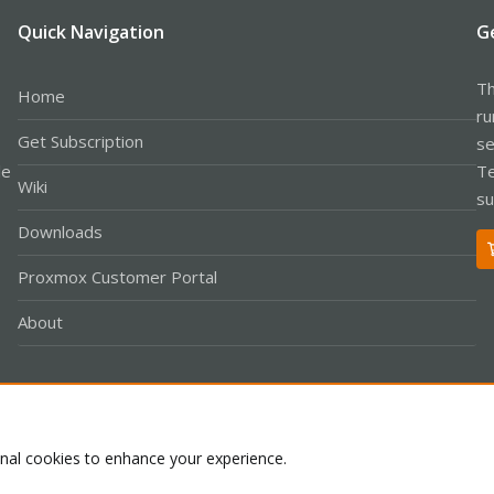
Quick Navigation
G
Th
Home
ru
Get Subscription
se
le
Te
Wiki
su
Downloads
Proxmox Customer Portal
About
Co
onal cookies to enhance your experience.