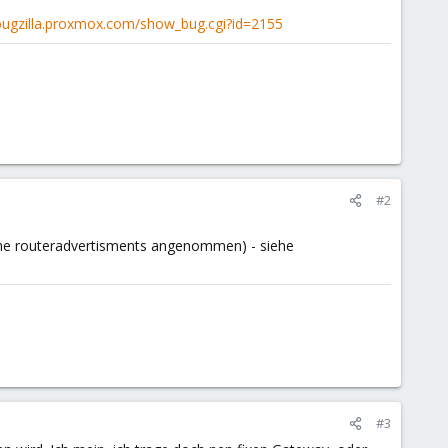
/bugzilla.proxmox.com/show_bug.cgi?id=2155
#2
 the routeradvertisments angenommen) - siehe
#3