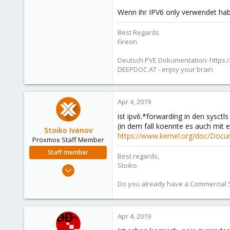
Wenn ihr IPV6 only verwendet habt
Best Regards
Fireon
Deutsch PVE Dokumentation: https:/
DEEPDOC.AT - enjoy your brain
Apr 4, 2019
ist ipv6.*forwarding in den sysctls 
(in dem fall koennte es auch mit
Stoiko Ivanov
https://www.kernel.org/doc/Docum
Proxmox Staff Member
Staff member
Best regards,
Stoiko
May 2, 2018
9,745
Do you already have a Commercial Su
1,856
273
Apr 4, 2019