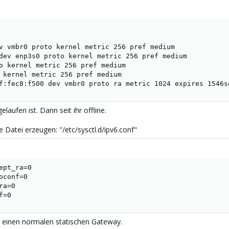
v vmbr0 proto kernel metric 256 pref medium

dev enp3s0 proto kernel metric 256 pref medium

o kernel metric 256 pref medium

 kernel metric 256 pref medium

f:fec8:f500 dev vmbr0 proto ra metric 1024 expires 1546s
aufen ist. Dann seit ihr offline.
 Datei erzeugen: "/etc/sysctl.d/ipv6.conf"
pt_ra=0

conf=0

a=0

f=0
 einen normalen statischen Gateway.