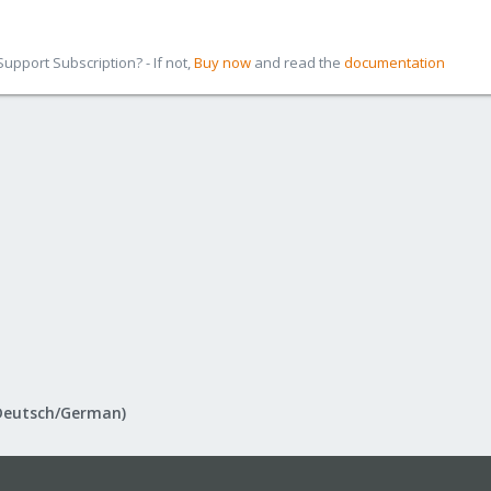
pport Subscription? - If not,
Buy now
and read the
documentation
Deutsch/German)