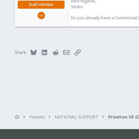
Best regards,
Staff member
Stoiko
May 2, 2018
Do you already have a Commercial Su
9,745
1,856
273
Bluesky
LinkedIn
Reddit
Email
Link
Share:
Forums
NATIONAL SUPPORT
Proxmox VE (