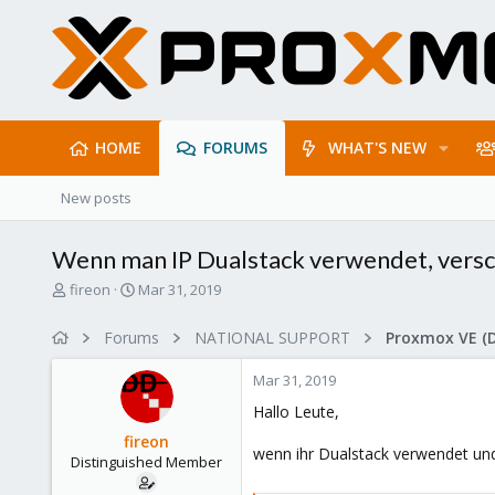
HOME
FORUMS
WHAT'S NEW
New posts
Wenn man IP Dualstack verwendet, versch
T
S
fireon
Mar 31, 2019
h
t
r
a
Forums
NATIONAL SUPPORT
Proxmox VE (
e
r
a
t
Mar 31, 2019
d
d
s
a
Hallo Leute,
t
t
fireon
a
e
wenn ihr Dualstack verwendet und
Distinguished Member
r
t