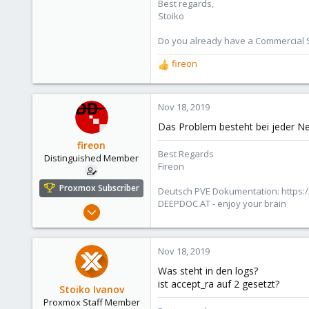
Best regards,
Stoiko
Do you already have a Commercial Su
fireon
R
e
a
c
Nov 18, 2019
t
Das Problem besteht bei jeder Neu
i
o
fireon
Best Regards
n
Distinguished Member
Fireon
s
:
Proxmox Subscriber
Deutsch PVE Dokumentation: https:/
DEEPDOC.AT - enjoy your brain
Oct 25, 2010
4,660
591
Nov 18, 2019
183
Was steht in den logs?
Austria/Graz
ist accept_ra auf 2 gesetzt?
Stoiko Ivanov
deepdoc.at
Proxmox Staff Member