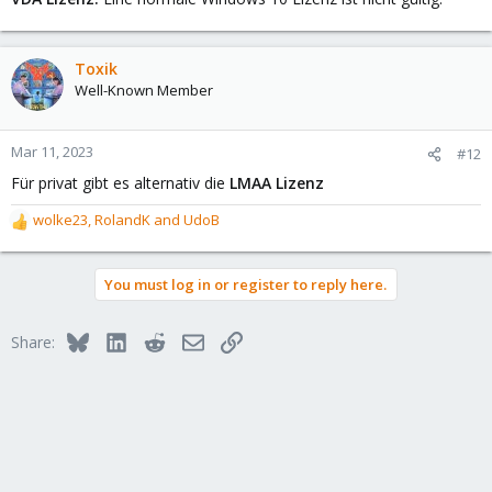
Toxik
Well-Known Member
Mar 11, 2023
#12
Für privat gibt es alternativ die
LMAA Lizenz
wolke23
,
RolandK
and
UdoB
R
e
a
You must log in or register to reply here.
c
t
i
Bluesky
LinkedIn
Reddit
Email
Link
Share:
o
n
s
: