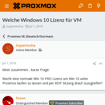
Welche Windows 10 Lizenz für VM
T
S
Supermicha
Jul 1, 2019
h
t
r
a
Proxmox VE (Deutsch/German)
e
r
a
t
Supermicha
S
d
d
Active Member
s
a
t
t
a
e
Jul 1, 2019
#1
r
t
Moin zusammen... kurze Frage:
e
r
Reicht eine normale Win 10 PRO Lizenz um Win 10 unter
Proxmox laufen zu lassen und per RDP Sitzung drauf zuzugreifen?
fireon
Distinguished Member
Proxmox Subscriber