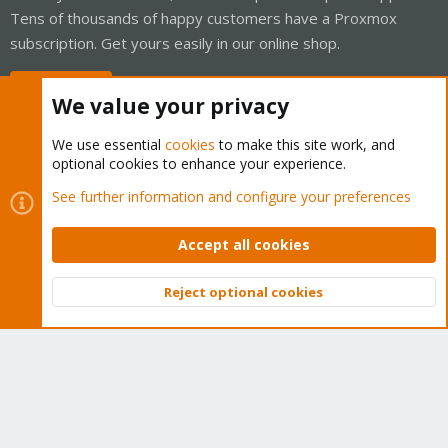
Tens of thousands of happy customers have a Proxmox
subscription. Get yours easily in our online shop.
Buy now!
We value your privacy
We use essential
cookies
to make this site work, and
optional cookies to enhance your experience.
Cookies
Proxmox Support Forum - Light Mode
See further information and configure your preferences
Contact us
Terms and rules
Privacy policy
Help
Home
R
S
Accept all cookies
S
®
Community platform by XenForo
© 2010-2026 XenForo Ltd.
Reject optional cookies
Top
Bott