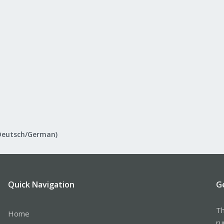
Deutsch/German)
Quick Navigation
G
Th
Home
ru