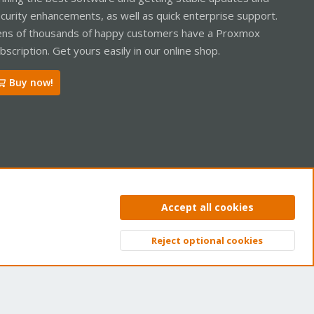
curity enhancements, as well as quick enterprise support.
ns of thousands of happy customers have a Proxmox
bscription. Get yours easily in our online shop.
Buy now!
ntact us
Terms and rules
Privacy policy
Help
Home
R
Accept all cookies
S
S
Reject optional cookies
Top
Bott