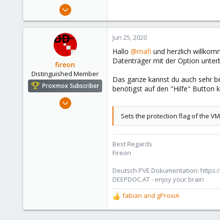
e
Apr 25, 2019
r
1
0
Jun 25, 2020
6
Hallo
@mafi
und herzlich willkomm
75
Datenträger mit der Option unter
fireon
Distinguished Member
Das ganze kannst du auch sehr b
Proxmox Subscriber
benötigst auf den "Hilfe" Button kl
Oct 25, 2010
4,660
Sets the protection flag of the V
591
183
Best Regards
Austria/Graz
Fireon
deepdoc.at
Deutsch PVE Dokumentation: https:/
DEEPDOC.AT - enjoy your brain
fabian
and
gProxiA
R
e
a