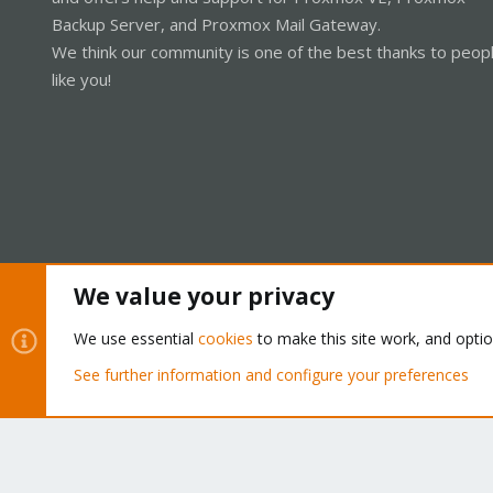
Backup Server, and Proxmox Mail Gateway.
We think our community is one of the best thanks to peop
like you!
We value your privacy
Cookies
Proxmox Support Forum - Light Mode
We use essential
cookies
to make this site work, and opti
See further information and configure your preferences
®
Community platform by XenForo
© 2010-2026 XenForo Ltd.