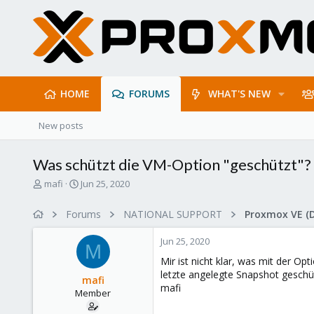
HOME
FORUMS
WHAT'S NEW
New posts
Was schützt die VM-Option "geschützt"?
T
S
mafi
Jun 25, 2020
h
t
r
a
Forums
NATIONAL SUPPORT
Proxmox VE (
e
r
a
t
Jun 25, 2020
d
d
M
s
a
Mir ist nicht klar, was mit der Op
t
t
letzte angelegte Snapshot geschü
mafi
a
e
mafi
Member
r
t