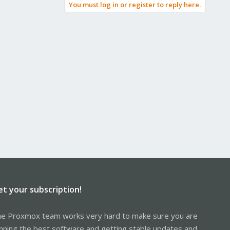
You must log in or register to reply here.
et your subscription!
e Proxmox team works very hard to make sure you are
nning the best software and getting stable updates and