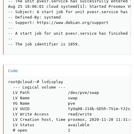
-- The unit pvesr.service has successfully entered th
Aug 25 18:06:01 cloud systemd[1]: Started Proxmox VE 
-- Subject: A start job for unit pvesr.service has fi
-- Defined-By: systemd

-- Support: https://www.debian.org/support

--

-- A start job for unit pvesr.service has finished su
--

-- The job identifier is 1859.
Code:
root@cloud:~# lvdisplay

  --- Logical volume ---

  LV Path                /dev/pve/swap

  LV Name                swap

  VG Name                pve

  LV UUID                YyUq08-J14b-GEhh-7Vim-YJ2s-K
  LV Write Access        read/write

  LV Creation host, time proxmox, 2020-11-20 11:31:44
  LV Status              available

  # open                 2
