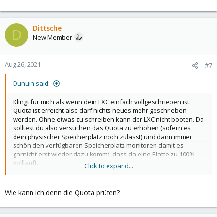
Dittsche
D
New Member
Aug 26, 2021
#7
Dunuin said:
Klingt für mich als wenn dein LXC einfach vollgeschrieben ist.
Quota ist erreicht also darf nichts neues mehr geschrieben
werden. Ohne etwas zu schreiben kann der LXC nicht booten. Da
solltest du also versuchen das Quota zu erhöhen (sofern es
dein physischer Speicherplatz noch zulässt) und dann immer
schön den verfügbaren Speicherplatz monitoren damit es
garnicht erst wieder dazu kommt, dass da eine Platte zu 100%
vollläuft.
Click to expand...
Per bind-mounts kannst du Ordner vom Host in den Gast
durchreichen.
Wie kann ich denn die Quota prüfen?