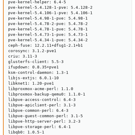
pve-kernel-helper: 6.4-5

pve-kernel-5.4.128-1-pve: 5.4.128-2

pve-kernel-5.4.106-1-pve: 5.4.106-1

pve-kernel-5.4.98-1-pve: 5.4.98-1

pve-kernel-5.4.78-2-pve: 5.4.78-2

pve-kernel-5.4.78-1-pve: 5.4.78-1

pve-kernel-5.4.73-1-pve: 5.4.73-1

pve-kernel-5.4.34-1-pve: 5.4.34-2

ceph-fuse: 12.2.11+dfsg1-2.1+b1

corosync: 3.1.2-pve1

criu: 3.11-3

glusterfs-client: 5.5-3

ifupdown: 0.8.35+pve1

ksm-control-daemon: 1.3-1

libjs-extjs: 6.0.1-10

libknet1: 1.20-pve1

libproxmox-acme-perl: 1.1.0

libproxmox-backup-qemu0: 1.1.0-1

libpve-access-control: 6.4-3

libpve-apiclient-perl: 3.1-3

libpve-common-perl: 6.4-3

libpve-guest-common-perl: 3.1-5

libpve-http-server-perl: 3.2-3

libpve-storage-perl: 6.4-1

libqb0: 1.0.5-1
