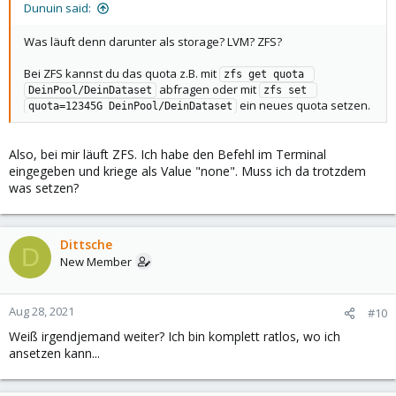
Dunuin said:
Was läuft denn darunter als storage? LVM? ZFS?
Bei ZFS kannst du das quota z.B. mit
zfs get quota 
abfragen oder mit
DeinPool/DeinDataset
zfs set 
ein neues quota setzen.
quota=12345G DeinPool/DeinDataset
Also, bei mir läuft ZFS. Ich habe den Befehl im Terminal
eingegeben und kriege als Value "none". Muss ich da trotzdem
was setzen?
Dittsche
D
New Member
Aug 28, 2021
#10
Weiß irgendjemand weiter? Ich bin komplett ratlos, wo ich
ansetzen kann...