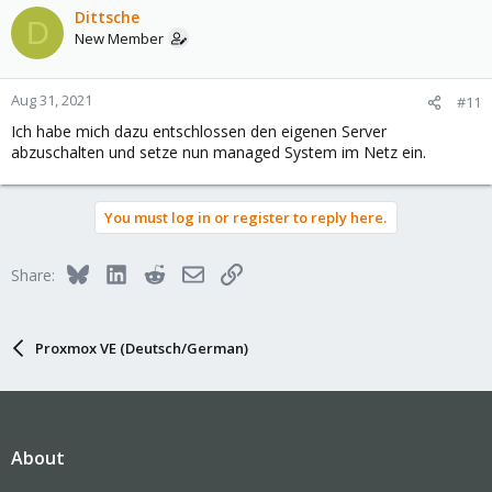
Dittsche
D
New Member
Aug 31, 2021
#11
Ich habe mich dazu entschlossen den eigenen Server
abzuschalten und setze nun managed System im Netz ein.
You must log in or register to reply here.
Bluesky
LinkedIn
Reddit
Email
Link
Share:
Proxmox VE (Deutsch/German)
About