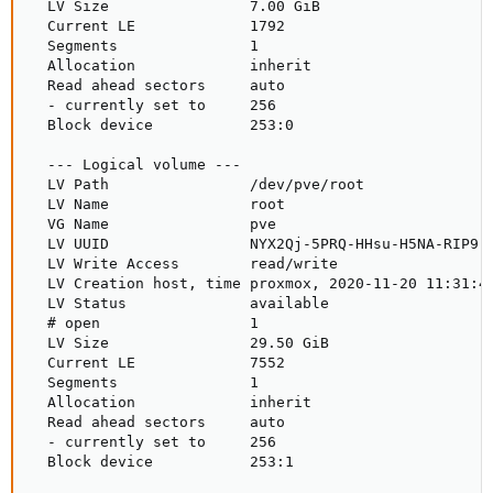
  LV Size                7.00 GiB

  Current LE             1792

  Segments               1

  Allocation             inherit

  Read ahead sectors     auto

  - currently set to     256

  Block device           253:0

  --- Logical volume ---

  LV Path                /dev/pve/root

  LV Name                root

  VG Name                pve

  LV UUID                NYX2Qj-5PRQ-HHsu-H5NA-RIP9-E
  LV Write Access        read/write

  LV Creation host, time proxmox, 2020-11-20 11:31:44
  LV Status              available

  # open                 1

  LV Size                29.50 GiB

  Current LE             7552

  Segments               1

  Allocation             inherit

  Read ahead sectors     auto

  - currently set to     256

  Block device           253:1
