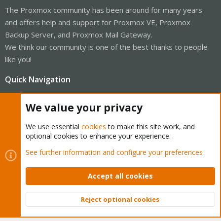
The Proxmox community has been around for many years
and offers help and support for Proxmox VE, Proxmox
Backup Server, and Proxmox Mail Gateway.
We think our community is one of the best thanks to people
like you!
Quick Navigation
We value your privacy
Home
We use essential
cookies
to make this site work, and
Get Subscription
optional cookies to enhance your experience.
Wiki
See further information and configure your preferences
Downloads
Accept all cookies
Proxmox Customer Portal
Reject optional cookies
Top
Bott
About