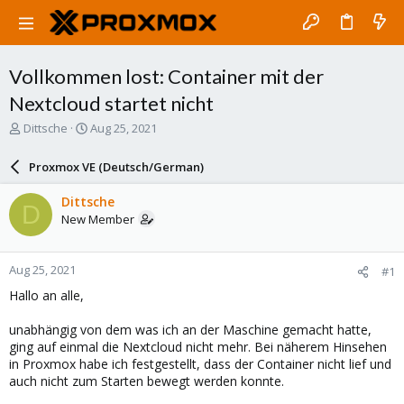
Vollkommen lost: Container mit der
Nextcloud startet nicht
T
S
Dittsche
Aug 25, 2021
h
t
r
a
Proxmox VE (Deutsch/German)
e
r
a
t
Dittsche
D
d
d
New Member
s
a
t
t
a
e
Aug 25, 2021
#1
r
t
Hallo an alle,
e
r
unabhängig von dem was ich an der Maschine gemacht hatte,
ging auf einmal die Nextcloud nicht mehr. Bei näherem Hinsehen
in Proxmox habe ich festgestellt, dass der Container nicht lief und
auch nicht zum Starten bewegt werden konnte.