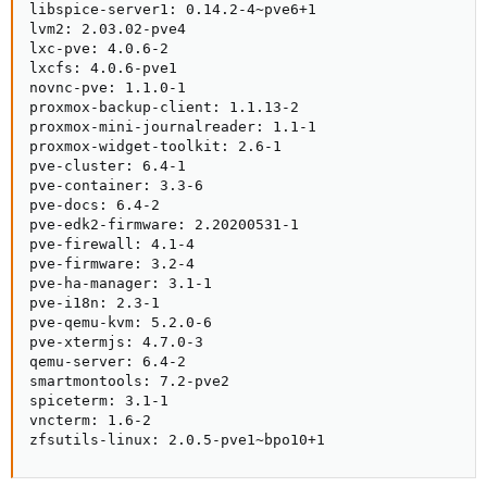
libspice-server1: 0.14.2-4~pve6+1

lvm2: 2.03.02-pve4

lxc-pve: 4.0.6-2

lxcfs: 4.0.6-pve1

novnc-pve: 1.1.0-1

proxmox-backup-client: 1.1.13-2

proxmox-mini-journalreader: 1.1-1

proxmox-widget-toolkit: 2.6-1

pve-cluster: 6.4-1

pve-container: 3.3-6

pve-docs: 6.4-2

pve-edk2-firmware: 2.20200531-1

pve-firewall: 4.1-4

pve-firmware: 3.2-4

pve-ha-manager: 3.1-1

pve-i18n: 2.3-1

pve-qemu-kvm: 5.2.0-6

pve-xtermjs: 4.7.0-3

qemu-server: 6.4-2

smartmontools: 7.2-pve2

spiceterm: 3.1-1

vncterm: 1.6-2

zfsutils-linux: 2.0.5-pve1~bpo10+1