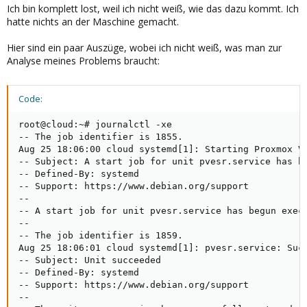
Ich bin komplett lost, weil ich nicht weiß, wie das dazu kommt. Ich
hatte nichts an der Maschine gemacht.
Hier sind ein paar Auszüge, wobei ich nicht weiß, was man zur
Analyse meines Problems braucht:
Code:
root@cloud:~# journalctl -xe

-- The job identifier is 1855.

Aug 25 18:06:00 cloud systemd[1]: Starting Proxmox VE
-- Subject: A start job for unit pvesr.service has be
-- Defined-By: systemd

-- Support: https://www.debian.org/support

--

-- A start job for unit pvesr.service has begun execu
--

-- The job identifier is 1859.

Aug 25 18:06:01 cloud systemd[1]: pvesr.service: Succ
-- Subject: Unit succeeded

-- Defined-By: systemd

-- Support: https://www.debian.org/support

--
