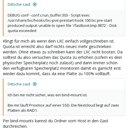
Dittsche said:
DEBUG conf - conf.c:run_buffer:303 - Script exec
/usr/share/lxc/hooks/lxc-pve-prestart-hook 100 lxc pre-start
produced output: unable to open file '/fastboot.tmp.9872' - Disk
quota exceeded
Klingt für mich als wenn dein LXC einfach vollgeschrieben ist.
Quota ist erreicht also darf nichts neues mehr geschrieben
werden. Ohne etwas zu schreiben kann der LXC nicht booten. Da
solltest du also versuchen das Quota zu erhöhen (sofern es dein
physischer Speicherplatz noch zulässt) und dann immer schön
den verfügbaren Speicherplatz monitoren damit es garnicht erst
wieder dazu kommt, dass da eine Platte zu 100% vollläuft.
Dittsche said:
Ich bin mir nicht sicher, was ein bind-mount ist.
Bei mir läuft Proxmox auf einer SSD. Die Nextcloud liegt auf zwei
Platten als RAID1.
Per bind-mounts kannst du Ordner vom Host in den Gast
durchreichen.