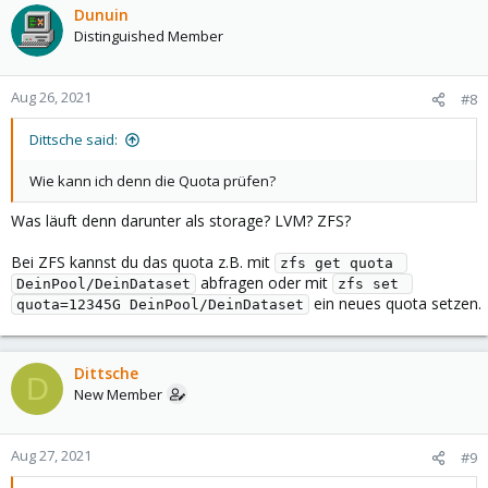
Dunuin
Distinguished Member
Aug 26, 2021
#8
Dittsche said:
Wie kann ich denn die Quota prüfen?
Was läuft denn darunter als storage? LVM? ZFS?
Bei ZFS kannst du das quota z.B. mit
zfs get quota 
abfragen oder mit
DeinPool/DeinDataset
zfs set 
ein neues quota setzen.
quota=12345G DeinPool/DeinDataset
Dittsche
D
New Member
Aug 27, 2021
#9