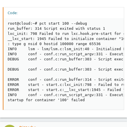
Code:
root@cloud:~# pct start 100 --debug

run_buffer: 314 Script exited with status 1

lxc_init: 798 Failed to run lxc.hook.pre-start for co
__lxc_start: 1945 Failed to initialize container "100
: type g nsid 0 hostid 100000 range 65536

INFO     lsm - lsm/lsm.c:lsm_init:40 - Initialized LS
INFO     conf - conf.c:run_script_argv:331 - Executi
DEBUG    conf - conf.c:run_buffer:303 - Script exec 
DEBUG    conf - conf.c:run_buffer:303 - Script exec 
ERROR    conf - conf.c:run_buffer:314 - Script exited
ERROR    start - start.c:lxc_init:798 - Failed to run
ERROR    start - start.c:__lxc_start:1945 - Failed to
INFO     conf - conf.c:run_script_argv:331 - Executin
startup for container '100' failed