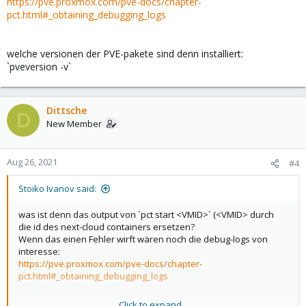
https://pve.proxmox.com/pve-docs/chapter-
pct.html#_obtaining_debugging_logs
welche versionen der PVE-pakete sind denn installiert:
`pveversion -v`
Dittsche
D
New Member
Aug 26, 2021
#4
Stoiko Ivanov said:
was ist denn das output von `pct start <VMID>` (<VMID> durch
die id des next-cloud containers ersetzen?
Wenn das einen Fehler wirft wären noch die debug-logs von
interesse:
https://pve.proxmox.com/pve-docs/chapter-
pct.html#_obtaining_debugging_logs
Click to expand...