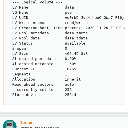
  --- Logical volume ---

  LV Name                data

  VG Name                pve

  LV UUID                AqErbD-JvL4-heoO-QWp7-Fl6j-O
  LV Write Access        read/write

  LV Creation host, time proxmox, 2020-11-20 11:31:44
  LV Pool metadata       data_tmeta

  LV Pool data           data_tdata

  LV Status              available

  # open                 0

  LV Size                <65.49 GiB

  Allocated pool data    0.00%

  Allocated metadata     1.60%

  Current LE             16765

  Segments               1

  Allocation             inherit

  Read ahead sectors     auto

  - currently set to     256

  Block device           253:4
Dunuin