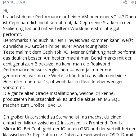
Jan 10, 2024
#4
Hi,
brauchst du die Performance auf einer VM oder einer vDisk? Dann
ist Ceph natürlich nicht so optimal, da Ceph seine Stärken in der
Skalierung hat und mit verteiltem Workload erst richtig gut
performt.
Benchmarks sind auch nur ein Hinweis was kommen kann, weißt
du welche I/O Größen ihr bei eurer Anwendung habt?
Teste mal mit dem Ceph 16k I/O. Meiner Erfahrung nach performt
das deutlich besser. Am besten macht man Benchmarks mit der
echt genutzten Blocksize, da kann man die Realworld
Performance besser vergleichen. 4k wird ja immer nur
genommen, weil da die Werte schön hoch ausfallen und viele
Hersteller tunen für 4k, obwohl das im Reallife eher weniger
vorkommt.
Die ganze alten Oracle Installationen, welche ich kenne,
produzieren hauptsächlich 8k IO und die aktuellen MS SQL
machen zum Großteil 64k IO.
Ein großer Unterschied zu Starwind ist, da machst du einen
einfachen Mirror zwischen 2 Instanzen, 1x Frontend IO = 1x
Mirror IO. Bei Ceph geht der IO an ein OSD und der verteilt bei der
klassischen 3x Replikation die Daten an zwei weitere OSD. Damit