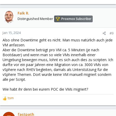
Falk R.
Distinguished Member
Proxmox Subscriber
Jan 15, 2024
#9
Also ohne Downtime geht es nicht. Man muss natürlich auch jede
VM anfassen.
Aber die Downtime beträgt pro VM ca. 5 Minuten (je nach
Bootdauer) und wenn man so viele VMs innerhalb einer
Umgebung bewegen muss, lohnt es sich auch dies zu scripten. Ich
durfte vor ein paar Jahren eine Migration von ca. 3000 VMs von
vSphere nach RHEV begleiten, damals als Unterstützung für die
vSphere Themen. Dort wurde keine VM manuell migriert sondern
alle per Script.
Wie habt ihr denn bei eurem POC die VMs migriert?
tom
R
e
a
c
fastpath