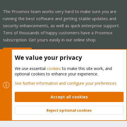
The Proxmox team works very hard to make sure you are
running the best software and getting stable updates and
security enhancements, as well as quick enterprise support.
Tens of thousands of happy customers have a Proxmox
subscription. Get yours easily in our online shop.
Buy now!
We value your privacy
We use essential
cookies
to make this site work, and
optional cookies to enhance your experience.
Cookies
Proxmox Support Forum - Light Mode
See further information and configure your preferences
Contact us
Terms and rules
Privacy policy
Help
Home
R
S
Accept all cookies
S
®
Community platform by XenForo
© 2010-2026 XenForo Ltd.
Reject optional cookies
Top
Bott