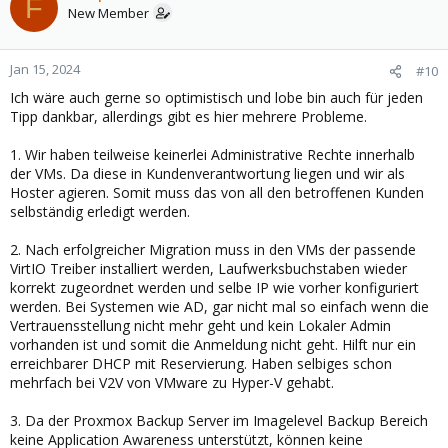
F
t
New Member
i
o
n
Jan 15, 2024
#10
s
Ich wäre auch gerne so optimistisch und lobe bin auch für jeden
:
Tipp dankbar, allerdings gibt es hier mehrere Probleme.
1. Wir haben teilweise keinerlei Administrative Rechte innerhalb
der VMs. Da diese in Kundenverantwortung liegen und wir als
Hoster agieren. Somit muss das von all den betroffenen Kunden
selbständig erledigt werden.
2. Nach erfolgreicher Migration muss in den VMs der passende
VirtIO Treiber installiert werden, Laufwerksbuchstaben wieder
korrekt zugeordnet werden und selbe IP wie vorher konfiguriert
werden. Bei Systemen wie AD, gar nicht mal so einfach wenn die
Vertrauensstellung nicht mehr geht und kein Lokaler Admin
vorhanden ist und somit die Anmeldung nicht geht. Hilft nur ein
erreichbarer DHCP mit Reservierung. Haben selbiges schon
mehrfach bei V2V von VMware zu Hyper-V gehabt.
3. Da der Proxmox Backup Server im Imagelevel Backup Bereich
keine Application Awareness unterstützt, können keine