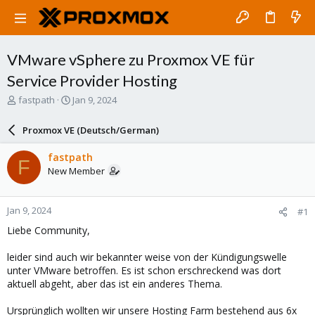
VMware vSphere zu Proxmox VE für
Service Provider Hosting
T
S
fastpath
Jan 9, 2024
h
t
r
a
Proxmox VE (Deutsch/German)
e
r
a
t
fastpath
F
d
d
New Member
s
a
t
t
a
e
Jan 9, 2024
#1
r
t
Liebe Community,
e
r
leider sind auch wir bekannter weise von der Kündigungswelle
unter VMware betroffen. Es ist schon erschreckend was dort
aktuell abgeht, aber das ist ein anderes Thema.
Ursprünglich wollten wir unsere Hosting Farm bestehend aus 6x