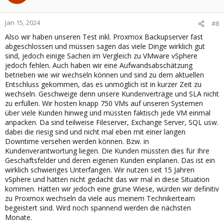
i
o
n
Jan 15, 2024
#8
s
Also wir haben unseren Test inkl. Proxmox Backupserver fast
:
abgeschlossen und müssen sagen das viele Dinge wirklich gut
sind, jedoch einige Sachen im Vergleich zu VMware vSphere
jedoch fehlen. Auch haben wir eine Aufwandsabschätzung
betrieben wie wir wechseln können und sind zu dem aktuellen
Entschluss gekommen, das es unmöglich ist in kurzer Zeit zu
wechseln. Geschweige denn unsere Kundenverträge und SLA nicht
zu erfüllen. Wir hosten knapp 750 VMs auf unseren Systemen
über viele Kunden hinweg und müssten faktisch jede VM einmal
anpacken. Da sind teilweise Fileserver, Exchange Server, SQL usw.
dabei die riesig sind und nicht mal eben mit einer langen
Downtime versehen werden können. Bzw. in
Kundenverantwortung liegen. Die Kunden müssten dies für Ihre
Geschäftsfelder und deren eigenen Kunden einplanen. Das ist ein
wirklich schwieriges Unterfangen. Wir nutzen seit 15 Jahren
vSphere und hätten nicht gedacht das wir mal in diese Situation
kommen. Hätten wir jedoch eine grüne Wiese, würden wir definitiv
zu Proxmox wechseln da viele aus meinem Technikerteam
begeistert sind. Wird noch spannend werden die nächsten
Monate.