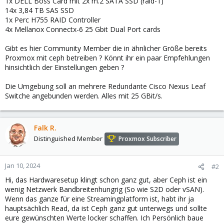
1x DELL Boss Card mit 2x m.2 SATA SSD (raid-1)
14x 3,84 TB SAS SSD
1x Perc H755 RAID Controller
4x Mellanox Connectx-6 25 Gbit Dual Port cards
Gibt es hier Community Member die in ähnlicher Größe bereits
Proxmox mit ceph betreiben ? Könnt ihr ein paar Empfehlungen
hinsichtlich der Einstellungen geben ?
Die Umgebung soll an mehrere Redundante Cisco Nexus Leaf
Switche angebunden werden. Alles mit 25 GBit/s.
Falk R.
Distinguished Member
Proxmox Subscriber
Jan 10, 2024
#2
Hi, das Hardwaresetup klingt schon ganz gut, aber Ceph ist ein
wenig Netzwerk Bandbreitenhungrig (So wie S2D oder vSAN).
Wenn das ganze für eine Streamingplatform ist, habt ihr ja
hauptsächlich Read, da ist Ceph ganz gut unterwegs und sollte
eure gewünschten Werte locker schaffen. Ich Persönlich baue