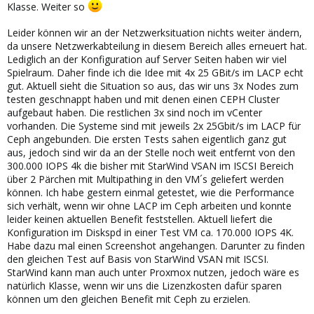
Klasse. Weiter so
Leider können wir an der Netzwerksituation nichts weiter ändern,
da unsere Netzwerkabteilung in diesem Bereich alles erneuert hat.
Lediglich an der Konfiguration auf Server Seiten haben wir viel
Spielraum. Daher finde ich die Idee mit 4x 25 GBit/s im LACP echt
gut. Aktuell sieht die Situation so aus, das wir uns 3x Nodes zum
testen geschnappt haben und mit denen einen CEPH Cluster
aufgebaut haben. Die restlichen 3x sind noch im vCenter
vorhanden. Die Systeme sind mit jeweils 2x 25Gbit/s im LACP für
Ceph angebunden. Die ersten Tests sahen eigentlich ganz gut
aus, jedoch sind wir da an der Stelle noch weit entfernt von den
300.000 IOPS 4k die bisher mit StarWind VSAN im ISCSI Bereich
über 2 Pärchen mit Multipathing in den VM´s geliefert werden
können. Ich habe gestern einmal getestet, wie die Performance
sich verhält, wenn wir ohne LACP im Ceph arbeiten und konnte
leider keinen aktuellen Benefit feststellen. Aktuell liefert die
Konfiguration im Diskspd in einer Test VM ca. 170.000 IOPS 4K.
Habe dazu mal einen Screenshot angehangen. Darunter zu finden
den gleichen Test auf Basis von StarWind VSAN mit ISCSI.
StarWind kann man auch unter Proxmox nutzen, jedoch wäre es
natürlich Klasse, wenn wir uns die Lizenzkosten dafür sparen
können um den gleichen Benefit mit Ceph zu erzielen.