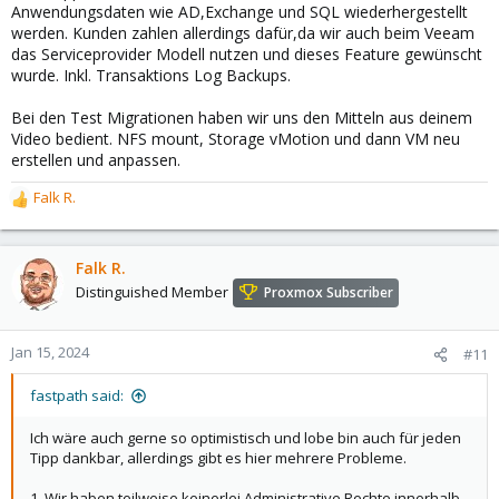
Anwendungsdaten wie AD,Exchange und SQL wiederhergestellt
werden. Kunden zahlen allerdings dafür,da wir auch beim Veeam
das Serviceprovider Modell nutzen und dieses Feature gewünscht
wurde. Inkl. Transaktions Log Backups.
Bei den Test Migrationen haben wir uns den Mitteln aus deinem
Video bedient. NFS mount, Storage vMotion und dann VM neu
erstellen und anpassen.
Falk R.
R
e
a
c
Falk R.
t
Distinguished Member
Proxmox Subscriber
i
o
n
Jan 15, 2024
#11
s
:
fastpath said:
Ich wäre auch gerne so optimistisch und lobe bin auch für jeden
Tipp dankbar, allerdings gibt es hier mehrere Probleme.
1. Wir haben teilweise keinerlei Administrative Rechte innerhalb