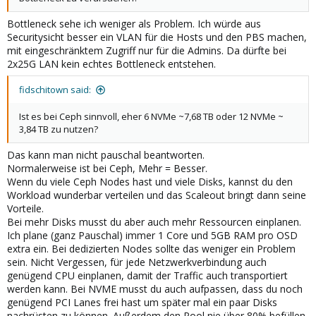
Bottleneck sehe ich weniger als Problem. Ich würde aus
Securitysicht besser ein VLAN für die Hosts und den PBS machen,
mit eingeschränktem Zugriff nur für die Admins. Da dürfte bei
2x25G LAN kein echtes Bottleneck entstehen.
fidschitown said:
Ist es bei Ceph sinnvoll, eher 6 NVMe ~7,68 TB oder 12 NVMe ~
3,84 TB zu nutzen?
Das kann man nicht pauschal beantworten.
Normalerweise ist bei Ceph, Mehr = Besser.
Wenn du viele Ceph Nodes hast und viele Disks, kannst du den
Workload wunderbar verteilen und das Scaleout bringt dann seine
Vorteile.
Bei mehr Disks musst du aber auch mehr Ressourcen einplanen.
Ich plane (ganz Pauschal) immer 1 Core und 5GB RAM pro OSD
extra ein. Bei dedizierten Nodes sollte das weniger ein Problem
sein. Nicht Vergessen, für jede Netzwerkverbindung auch
genügend CPU einplanen, damit der Traffic auch transportiert
werden kann. Bei NVME musst du auch aufpassen, dass du noch
genügend PCI Lanes frei hast um später mal ein paar Disks
nachrüsten zu können. Außerdem den Pool nie über 80% befüllen.