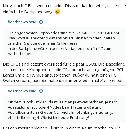
Klingt nach DELL, wenn du keine Disks mitkaufen willst, lassen die
einfach die Backplane weg.
fidschitown said:
Die angedachten CephNodes sind mit 32c/64T, 3,85, 512 GB RAM
usw. wohl ausreichend dimensioniert. Bin halt mit den Platten
unsicher 6 große oder eher 12 kleinere?
In der Backplane wäre in beiden Varianten noch "Luft" zum
nachschieben.
Die CPUs sind dezent overzized für die paar OSDs. Die Backplane
ist ja nur eine Komponente, die CPU braucht auch genügend PCI
Lanes um alle NVMEs anzusprechen, außer du hast einen PCI
Switch verbaut, aber die habe ich immer wieder mal Zickig erlebt.
fidschitown said:
Mit dem "Pool" ist klar...da muss man ja etwas rechnen, je nach
Ausstattung mit 3 oder4 Nodes bzw. Plattengröße und
Ausfallvarianten 3/2 oder 4/2....viele Empfehlungen laufen ja
eher in Richtung 4. Wie ist hier eure Erfahrung?
Bei den meisten kleinen Clustern in einem Raum mache ich 3/2,