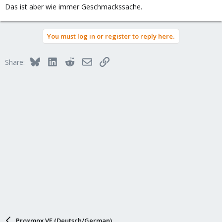
Das ist aber wie immer Geschmackssache.
You must log in or register to reply here.
Bluesky
LinkedIn
Reddit
Email
Link
Share:
Proxmox VE (Deutsch/German)