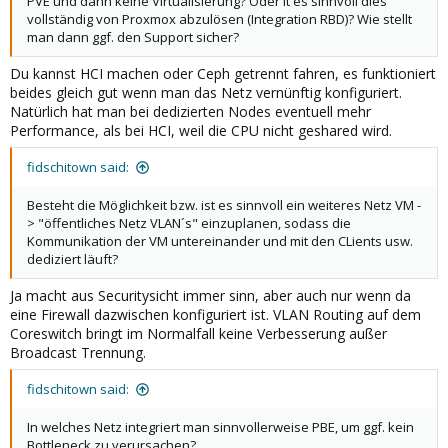
PVE und dann keine Virtualisierung? Oder it es sinnvoll dies
vollständig von Proxmox abzulösen (Integration RBD)? Wie stellt
man dann ggf. den Support sicher?
Du kannst HCI machen oder Ceph getrennt fahren, es funktioniert
beides gleich gut wenn man das Netz vernünftig konfiguriert.
Natürlich hat man bei dedizierten Nodes eventuell mehr
Performance, als bei HCI, weil die CPU nicht geshared wird.
fidschitown said:
Besteht die Möglichkeit bzw. ist es sinnvoll ein weiteres Netz VM -
> "öffentliches Netz VLAN´s" einzuplanen, sodass die
Kommunikation der VM untereinander und mit den CLients usw.
dediziert läuft?
Ja macht aus Securitysicht immer sinn, aber auch nur wenn da
eine Firewall dazwischen konfiguriert ist. VLAN Routing auf dem
Coreswitch bringt im Normalfall keine Verbesserung außer
Broadcast Trennung.
fidschitown said:
In welches Netz integriert man sinnvollerweise PBE, um ggf. kein
Bottleneck zu verursachen?