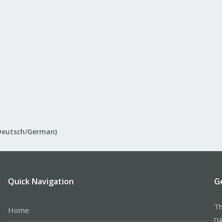
Deutsch/German)
Quick Navigation
G
Th
Home
ru