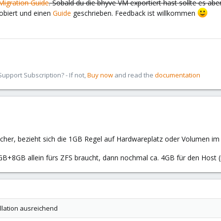
Migration Guide
. Sobald du die bhyve VM exportiert hast sollte es abe
obiert und einen
Guide
geschrieben. Feedback ist willkommen
pport Subscription? - If not,
Buy now
and read the
documentation
her, bezieht sich die 1GB Regel auf Hardwareplatz oder Volumen im
8GB allein fürs ZFS braucht, dann nochmal ca. 4GB für den Host (n
llation ausreichend