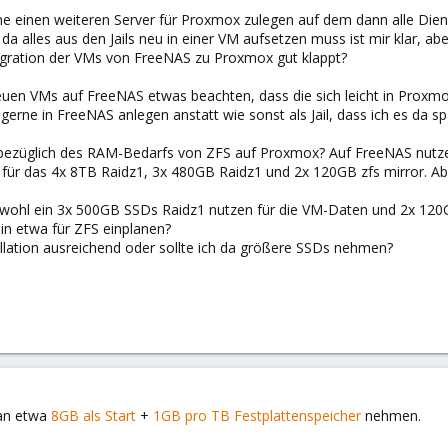
rne einen weiteren Server für Proxmox zulegen auf dem dann alle Dien
 da alles aus den Jails neu in einer VM aufsetzen muss ist mir klar,
igration der VMs von FreeNAS zu Proxmox gut klappt?
 neuen VMs auf FreeNAS etwas beachten, dass die sich leicht in Proxm
gerne in FreeNAS anlegen anstatt wie sonst als Jail, dass ich es da sp
bezüglich des RAM-Bedarfs von ZFS auf Proxmox? Auf FreeNAS nutze
für das 4x 8TB Raidz1, 3x 480GB Raidz1 und 2x 120GB zfs mirror. Aber
wohl ein 3x 500GB SSDs Raidz1 nutzen für die VM-Daten und 2x 120GB 
 in etwa für ZFS einplanen?
llation ausreichend oder sollte ich da größere SSDs nehmen?
an etwa
8GB als Start
+
1GB pro TB Festplattenspeicher
nehmen.