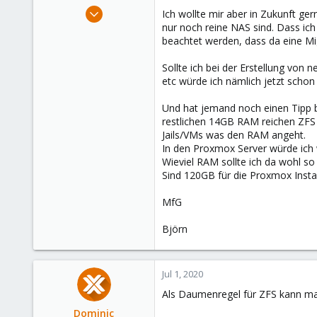
e
Jun 30, 2020
Ich wollte mir aber in Zukunft ge
r
14,795
nur noch reine NAS sind. Dass ich
beachtet werden, dass da eine M
4,874
290
Sollte ich bei der Erstellung von
Germany
etc würde ich nämlich jetzt schon 
Und hat jemand noch einen Tipp 
restlichen 14GB RAM reichen ZFS 
Jails/VMs was den RAM angeht.
In den Proxmox Server würde ich 
Wieviel RAM sollte ich da wohl so
Sind 120GB für die Proxmox Insta
MfG
Björn
Jul 1, 2020
Als Daumenregel für ZFS kann m
Dominic