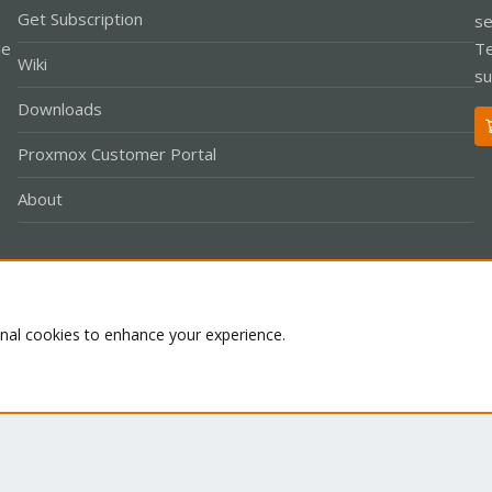
Get Subscription
se
le
Te
Wiki
su
Downloads
Proxmox Customer Portal
About
Co
onal cookies to enhance your experience.