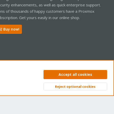
curity enhancements, as well as quick enterprise support.
ns of thousands of happy customers have a Proxmox
bscription. Get yours easily in our online shop.
Buy now!
ntact us
Terms and rules
Privacy policy
Help
Home
R
Accept all cookies
S
S
Reject optional cookies
Top
Bott