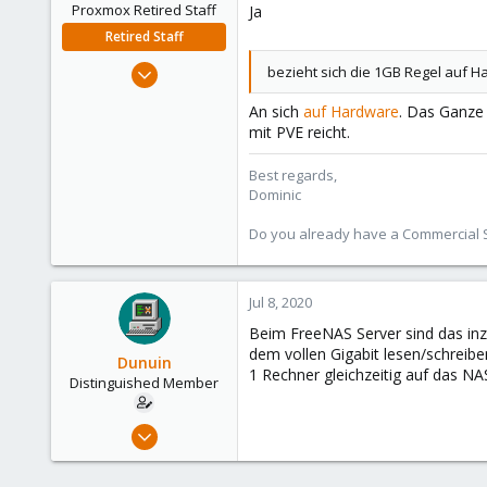
Proxmox Retired Staff
Ja
Retired Staff
Mar 18, 2019
bezieht sich die 1GB Regel auf 
1,388
An sich
auf Hardware
. Das Ganze
197
mit PVE reicht.
68
Best regards,
Dominic
Do you already have a Commercial Su
Jul 8, 2020
Beim FreeNAS Server sind das inz
dem vollen Gigabit lesen/schreib
Dunuin
1 Rechner gleichzeitig auf das 
Distinguished Member
Jun 30, 2020
14,795
4,874