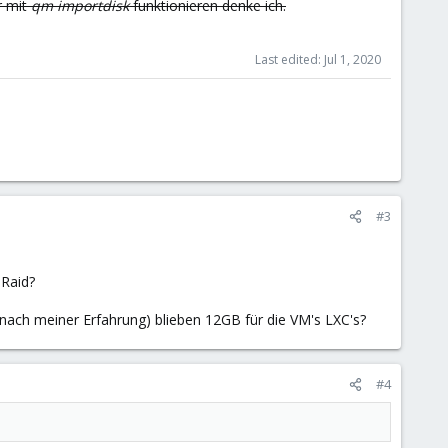
r mit
qm importdisk
funktionieren denke ich.
Last edited:
Jul 1, 2020
#3
 Raid?
ach meiner Erfahrung) blieben 12GB für die VM's LXC's?
#4