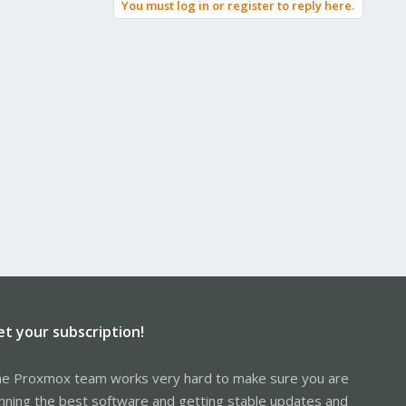
You must log in or register to reply here.
et your subscription!
e Proxmox team works very hard to make sure you are
nning the best software and getting stable updates and