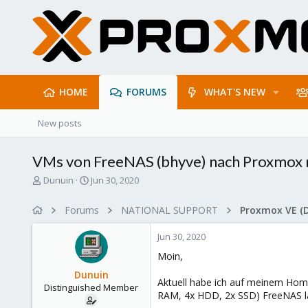
HOME
FORUMS
WHAT'S NEW
New posts
VMs von FreeNAS (bhyve) nach Proxmox 
T
S
Dunuin
Jun 30, 2020
h
t
r
a
Forums
NATIONAL SUPPORT
Proxmox VE (
e
r
a
t
Jun 30, 2020
d
d
s
a
Moin,
t
t
Dunuin
a
e
Aktuell habe ich auf meinem Ho
Distinguished Member
r
RAM, 4x HDD, 2x SSD) FreeNAS lauf
t