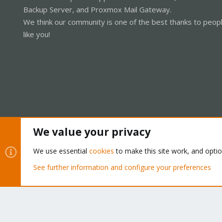
Backup Server, and Proxmox Mail Gateway.
We think our community is one of the best thanks to peop
like you!
We value your privacy
Cookies
Proxmox Support Forum - Light Mode
We use essential
cookies
to make this site work, and opti
See further information and configure your preferences
®
Community platform by XenForo
© 2010-2026 XenForo Ltd.