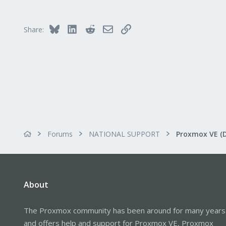
290
Germany
Bluesky
LinkedIn
Reddit
Email
Link
Share:
Forums
NATIONAL SUPPORT
Proxmox VE (
About
The Proxmox community has been around for many years
and offers help and support for Proxmox VE, Proxmox