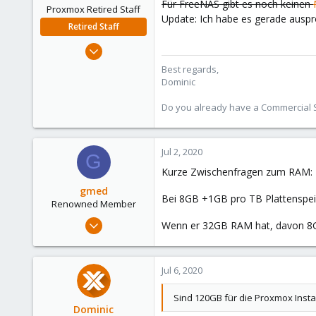
Für FreeNAS gibt es noch keinen
Proxmox Retired Staff
Update: Ich habe es gerade auspr
Retired Staff
Mar 18, 2019
1,388
Best regards,
197
Dominic
68
Do you already have a Commercial Su
Jul 2, 2020
G
Kurze Zwischenfragen zum RAM:
gmed
Bei 8GB +1GB pro TB Plattenspeic
Renowned Member
Dec 20, 2013
Wenn er 32GB RAM hat, davon 8GB+
585
71
Jul 6, 2020
93
Sind 120GB für die Proxmox Insta
Dominic