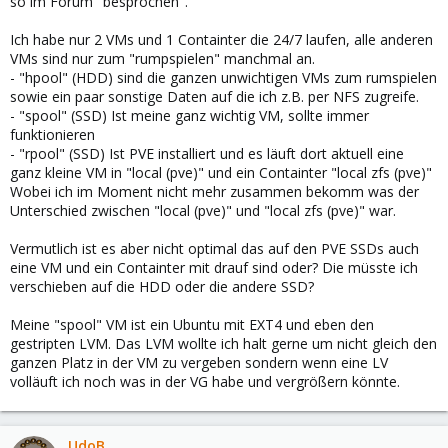
so im Forum "besprochen".
Ich habe nur 2 VMs und 1 Containter die 24/7 laufen, alle anderen
VMs sind nur zum "rumpspielen" manchmal an.
- "hpool" (HDD) sind die ganzen unwichtigen VMs zum rumspielen
sowie ein paar sonstige Daten auf die ich z.B. per NFS zugreife.
- "spool" (SSD) Ist meine ganz wichtig VM, sollte immer
funktionieren
- "rpool" (SSD) Ist PVE installiert und es läuft dort aktuell eine
ganz kleine VM in "local (pve)" und ein Containter "local zfs (pve)"
Wobei ich im Moment nicht mehr zusammen bekomm was der
Unterschied zwischen "local (pve)" und "local zfs (pve)" war.
Vermutlich ist es aber nicht optimal das auf den PVE SSDs auch
eine VM und ein Containter mit drauf sind oder? Die müsste ich
verschieben auf die HDD oder die andere SSD?
Meine "spool" VM ist ein Ubuntu mit EXT4 und eben den
gestripten LVM. Das LVM wollte ich halt gerne um nicht gleich den
ganzen Platz in der VM zu vergeben sondern wenn eine LV
volläuft ich noch was in der VG habe und vergrößern könnte.
UdoB