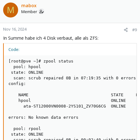
c
mabox
M
t
Member
i
o
n
Nov 16, 2024
#9
s
In Summe habe ich 4 Disk verbaut, alle als ZFS:
:
Code:
[root@pve ~]# zpool status

  pool: hpool

 state: ONLINE

  scan: scrub repaired 0B in 07:19:35 with 0 errors o
config:

    NAME                                 STATE     RE
    hpool                                ONLINE      
      ata-ST12000VN0008-2YS101_ZV70G6CG  ONLINE      
errors: No known data errors

  pool: rpool

 state: ONLINE

  scan: scrub repaired 0B in 00:02:40 with 0 errors o