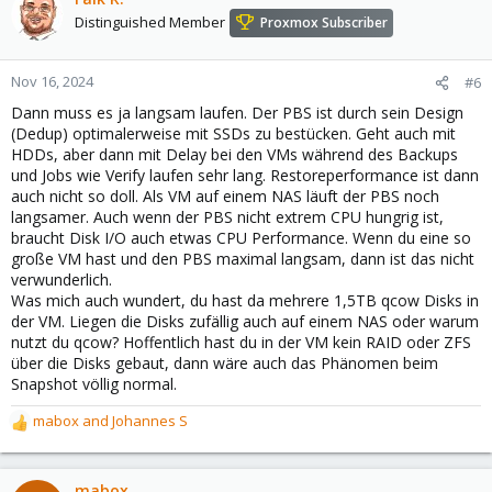
Distinguished Member
Proxmox Subscriber
Nov 16, 2024
#6
Dann muss es ja langsam laufen. Der PBS ist durch sein Design
(Dedup) optimalerweise mit SSDs zu bestücken. Geht auch mit
HDDs, aber dann mit Delay bei den VMs während des Backups
und Jobs wie Verify laufen sehr lang. Restoreperformance ist dann
auch nicht so doll. Als VM auf einem NAS läuft der PBS noch
langsamer. Auch wenn der PBS nicht extrem CPU hungrig ist,
braucht Disk I/O auch etwas CPU Performance. Wenn du eine so
große VM hast und den PBS maximal langsam, dann ist das nicht
verwunderlich.
Was mich auch wundert, du hast da mehrere 1,5TB qcow Disks in
der VM. Liegen die Disks zufällig auch auf einem NAS oder warum
nutzt du qcow? Hoffentlich hast du in der VM kein RAID oder ZFS
über die Disks gebaut, dann wäre auch das Phänomen beim
Snapshot völlig normal.
mabox
and
Johannes S
R
e
a
c
mabox