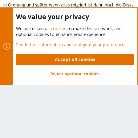
In Ordnung und später wenn alles migriert ist dann noch die Disks
:
in raw Format konvertieren und dann passt es soweit oder?
We value your privacy
Eigentlich noch innerhalb meiner VM dann noch auf das LVM bzw.
das Stripping verzichten wenn ich es richtig verstanden habe...
We use essential
cookies
to make this site work, and
optional cookies to enhance your experience.
Falk R.
See further information and configure your preferences
Distinguished Member
Proxmox Subscriber
Accept all cookies
Nov 17, 2024
#15
Reject optional cookies
mabox said:
Top
Bott
In Ordnung und später wenn alles migriert ist dann noch die
Disks in raw Format konvertieren und dann passt es soweit
oder?
Wenn du in der GUI migrierst, kannst du im ZFS pool nur RAW
nutzen. Dann ist alles so wie gewünscht.
mabox said: