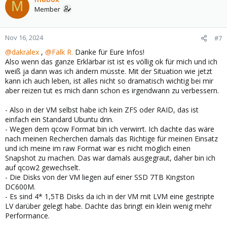
M
t
Member
i
o
n
Nov 16, 2024
#7
s
@dakralex
,
@Falk R.
Danke für Eure Infos!
:
Also wenn das ganze Erklärbar ist ist es völlig ok für mich und ich
weiß ja dann was ich ändern müsste. Mit der Situation wie jetzt
kann ich auch leben, ist alles nicht so dramatisch wichtig bei mir
aber reizen tut es mich dann schon es irgendwann zu verbessern.
- Also in der VM selbst habe ich kein ZFS oder RAID, das ist
einfach ein Standard Ubuntu drin.
- Wegen dem qcow Format bin ich verwirrt. Ich dachte das wäre
nach meinen Recherchen damals das Richtige für meinen Einsatz
und ich meine im raw Format war es nicht möglich einen
Snapshot zu machen. Das war damals ausgegraut, daher bin ich
auf qcow2 gewechselt.
- Die Disks von der VM liegen auf einer SSD 7TB Kingston
DC600M.
- Es sind 4* 1,5TB Disks da ich in der VM mit LVM eine gestripte
LV darüber gelegt habe. Dachte das bringt ein klein wenig mehr
Performance.