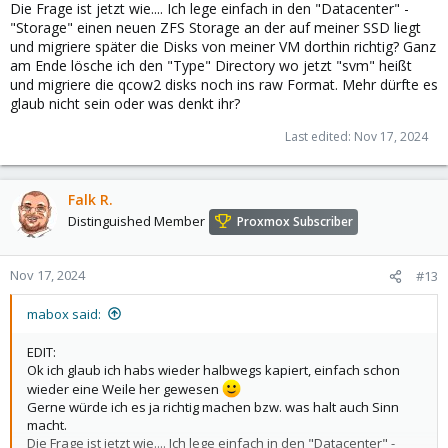
Die Frage ist jetzt wie.... Ich lege einfach in den "Datacenter" -
"Storage" einen neuen ZFS Storage an der auf meiner SSD liegt
und migriere später die Disks von meiner VM dorthin richtig? Ganz
am Ende lösche ich den "Type" Directory wo jetzt "svm" heißt
und migriere die qcow2 disks noch ins raw Format. Mehr dürfte es
glaub nicht sein oder was denkt ihr?
Last edited:
Nov 17, 2024
Falk R.
Distinguished Member
Proxmox Subscriber
Nov 17, 2024
#13
mabox said:
EDIT:
Ok ich glaub ich habs wieder halbwegs kapiert, einfach schon
wieder eine Weile her gewesen
Gerne würde ich es ja richtig machen bzw. was halt auch Sinn
macht.
Die Frage ist jetzt wie.... Ich lege einfach in den "Datacenter" -