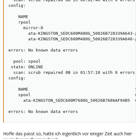
config:

    NAME                                             
    rpool                                            
      mirror-0                                       
        ata-KINGSTON_SEDC600M480G_50026B728339A643-pa
        ata-KINGSTON_SEDC600M480G_50026B728339A640-pa
errors: No known data errors

  pool: spool

 state: ONLINE

  scan: scrub repaired 0B in 01:57:10 with 0 errors o
config:

    NAME                                           ST
    spool                                          ON
      ata-KINGSTON_SEDC600M7680G_50026B7686AF94B5  ON
errors: No known data errors
Hoffe das passt so, hatte ich eigentlich vor einiger Zeit auch hier