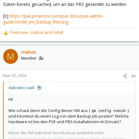
Daten bereits gecached, um an das PBS gesendet zu werden.
[0]
https://pve.proxmox.com/pve-docs/pve-admin-
guide.html#_vm_backup_fleecing
Treptower
,
mabox
and
UdoB
R
e
a
c
mabox
M
t
Member
i
o
n
Nov 15, 2024
#3
s
:
dakralex said:
Hi!
Wie schaut denn die Config dieser VM aus (
)
qm config <vmid>
und könntest du einen Log von dem Backup Job posten? Welche
Hardware ist bei den PVE und PBS Installationen im Einsatz?
Wenn die VM während dem Backup weiterhin viele
Schreiboperationen ausführt -- besonders wenn diese relativ