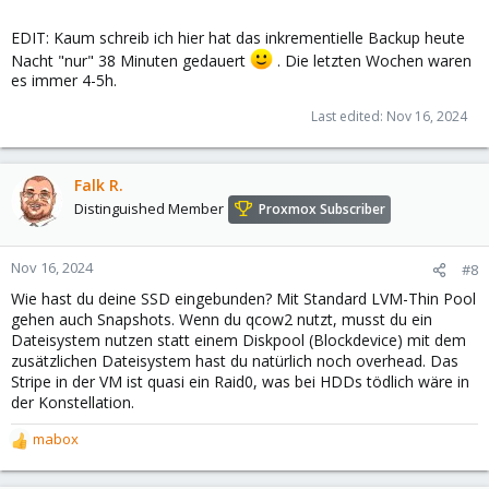
EDIT: Kaum schreib ich hier hat das inkrementielle Backup heute
Nacht "nur" 38 Minuten gedauert
. Die letzten Wochen waren
es immer 4-5h.
Last edited:
Nov 16, 2024
Falk R.
Distinguished Member
Proxmox Subscriber
Nov 16, 2024
#8
Wie hast du deine SSD eingebunden? Mit Standard LVM-Thin Pool
gehen auch Snapshots. Wenn du qcow2 nutzt, musst du ein
Dateisystem nutzen statt einem Diskpool (Blockdevice) mit dem
zusätzlichen Dateisystem hast du natürlich noch overhead. Das
Stripe in der VM ist quasi ein Raid0, was bei HDDs tödlich wäre in
der Konstellation.
mabox
R
e
a