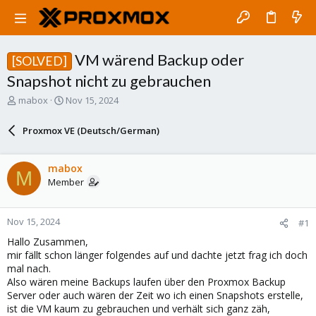
VM wärend Backup oder
[SOLVED]
Snapshot nicht zu gebrauchen
T
S
mabox
Nov 15, 2024
h
t
r
a
Proxmox VE (Deutsch/German)
e
r
a
t
d
d
mabox
M
s
a
Member
t
t
a
e
r
Nov 15, 2024
#1
t
e
Hallo Zusammen,
r
mir fällt schon länger folgendes auf und dachte jetzt frag ich doch
mal nach.
Also wären meine Backups laufen über den Proxmox Backup
Server oder auch wären der Zeit wo ich einen Snapshots erstelle,
ist die VM kaum zu gebrauchen und verhält sich ganz zäh,