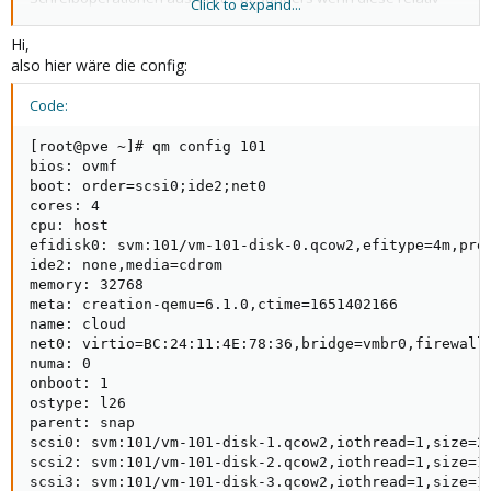
Click to expand...
unstrukturiert sind -- müssen diese solange warten, bis der
vorherige Zustand der Disk an diesem Speicherort gespeichert
Hi,
wurde. Eine Möglichkeit wäre es Backup Fleecing [0] zu
also hier wäre die config:
aktivieren, wenn dies noch nicht gemacht wurde. Damit werden
die alten Daten bereits gecached, um an das PBS gesendet zu
Code:
werden.
[root@pve ~]# qm config 101

[0]
https://pve.proxmox.com/pve-docs/pve-admin-
bios: ovmf

guide.html#_vm_backup_fleecing
boot: order=scsi0;ide2;net0

cores: 4

cpu: host

efidisk0: svm:101/vm-101-disk-0.qcow2,efitype=4m,pre-
ide2: none,media=cdrom

memory: 32768

meta: creation-qemu=6.1.0,ctime=1651402166

name: cloud

net0: virtio=BC:24:11:4E:78:36,bridge=vmbr0,firewall=
numa: 0

onboot: 1

ostype: l26

parent: snap

scsi0: svm:101/vm-101-disk-1.qcow2,iothread=1,size=20
scsi2: svm:101/vm-101-disk-2.qcow2,iothread=1,size=15
scsi3: svm:101/vm-101-disk-3.qcow2,iothread=1,size=15