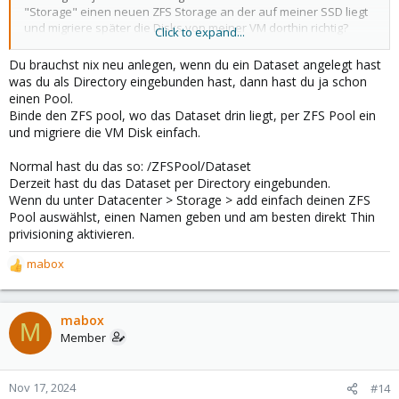
"Storage" einen neuen ZFS Storage an der auf meiner SSD liegt
und migriere später die Disks von meiner VM dorthin richtig?
Click to expand...
Ganz am Ende lösche ich den "Type" Directory wo jetzt "svm"
heißt und migriere die qcow2 disks noch ins raw Format. Mehr
Du brauchst nix neu anlegen, wenn du ein Dataset angelegt hast
dürfte es glaub nicht sein oder was denkt ihr?
was du als Directory eingebunden hast, dann hast du ja schon
einen Pool.
Binde den ZFS pool, wo das Dataset drin liegt, per ZFS Pool ein
und migriere die VM Disk einfach.
Normal hast du das so: /ZFSPool/Dataset
Derzeit hast du das Dataset per Directory eingebunden.
Wenn du unter Datacenter > Storage > add einfach deinen ZFS
Pool auswählst, einen Namen geben und am besten direkt Thin
privisioning aktivieren.
mabox
R
e
a
c
mabox
M
t
Member
i
o
n
Nov 17, 2024
#14
s