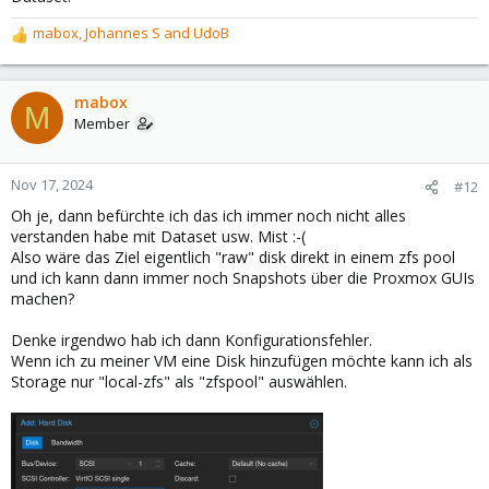
mabox
,
Johannes S
and
UdoB
R
e
a
c
mabox
M
t
Member
i
o
n
Nov 17, 2024
#12
s
Oh je, dann befürchte ich das ich immer noch nicht alles
:
verstanden habe mit Dataset usw. Mist :-(
Also wäre das Ziel eigentlich "raw" disk direkt in einem zfs pool
und ich kann dann immer noch Snapshots über die Proxmox GUIs
machen?
Denke irgendwo hab ich dann Konfigurationsfehler.
Wenn ich zu meiner VM eine Disk hinzufügen möchte kann ich als
Storage nur "local-zfs" als "zfspool" auswählen.