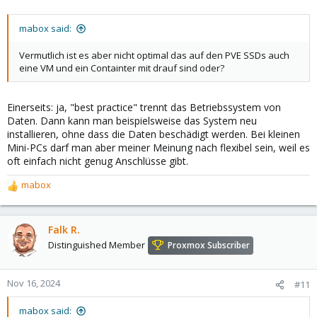
mabox said:
Vermutlich ist es aber nicht optimal das auf den PVE SSDs auch
eine VM und ein Containter mit drauf sind oder?
Einerseits: ja, "best practice" trennt das Betriebssystem von
Daten. Dann kann man beispielsweise das System neu
installieren, ohne dass die Daten beschädigt werden. Bei kleinen
Mini-PCs darf man aber meiner Meinung nach flexibel sein, weil es
oft einfach nicht genug Anschlüsse gibt.
mabox
R
e
a
c
Falk R.
t
Distinguished Member
Proxmox Subscriber
i
o
n
Nov 16, 2024
#11
s
:
mabox said: