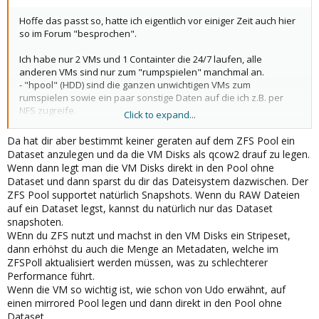
Hoffe das passt so, hatte ich eigentlich vor einiger Zeit auch hier
so im Forum "besprochen".
Ich habe nur 2 VMs und 1 Containter die 24/7 laufen, alle
anderen VMs sind nur zum "rumpspielen" manchmal an.
- "hpool" (HDD) sind die ganzen unwichtigen VMs zum
rumspielen sowie ein paar sonstige Daten auf die ich z.B. per
NFS zugreife.
Click to expand...
- "spool" (SSD) Ist meine ganz wichtig VM, sollte immer
funktionieren
Da hat dir aber bestimmt keiner geraten auf dem ZFS Pool ein
- "rpool" (SSD) Ist PVE installiert und es läuft dort aktuell eine
Dataset anzulegen und da die VM Disks als qcow2 drauf zu legen.
ganz kleine VM in "local (pve)" und ein Containter "local zfs
Wenn dann legt man die VM Disks direkt in den Pool ohne
(pve)"
Dataset und dann sparst du dir das Dateisystem dazwischen. Der
Wobei ich im Moment nicht mehr zusammen bekomm was der
ZFS Pool supportet natürlich Snapshots. Wenn du RAW Dateien
Unterschied zwischen "local (pve)" und "local zfs (pve)" war.
auf ein Dataset legst, kannst du natürlich nur das Dataset
snapshoten.
Vermutlich ist es aber nicht optimal das auf den PVE SSDs auch
WEnn du ZFS nutzt und machst in den VM Disks ein Stripeset,
eine VM und ein Containter mit drauf sind oder? Die müsste ich
dann erhöhst du auch die Menge an Metadaten, welche im
verschieben auf die HDD oder die andere SSD?
ZFSPoll aktualisiert werden müssen, was zu schlechterer
Performance führt.
Meine "spool" VM ist ein Ubuntu mit EXT4 und eben den
Wenn die VM so wichtig ist, wie schon von Udo erwähnt, auf
gestripten LVM. Das LVM wollte ich halt gerne um nicht gleich den
einen mirrored Pool legen und dann direkt in den Pool ohne
ganzen Platz in der VM zu vergeben sondern wenn eine LV
volläuft ich noch was in der VG habe und vergrößern könnte.
Dataset.