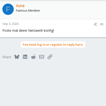
floh8
F
Famous Member
Sep 3, 2024
#5
Poste mal deine Netzwerk konfig!
You must log in or register to reply here.
Bluesky
LinkedIn
Reddit
Email
Link
Share: