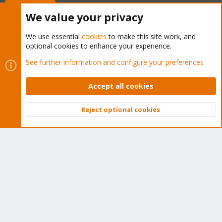
Buy now!
We value your privacy
We use essential
cookies
to make this site work, and
optional cookies to enhance your experience.
Cookies
Proxmox Support Forum - Light Mode
See further information and configure your preferences
Contact us
Terms and rules
Privacy policy
Help
Home
R
S
Accept all cookies
S
®
Community platform by XenForo
© 2010-2026 XenForo Ltd.
Reject optional cookies
Top
Bott