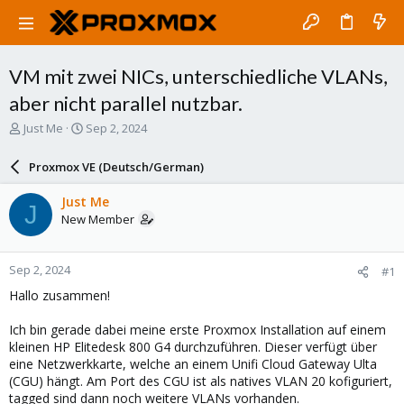
VM mit zwei NICs, unterschiedliche VLANs,
aber nicht parallel nutzbar.
T
S
Just Me
Sep 2, 2024
h
t
r
a
Proxmox VE (Deutsch/German)
e
r
a
t
Just Me
J
d
d
New Member
s
a
t
t
a
e
Sep 2, 2024
#1
r
t
Hallo zusammen!
e
r
Ich bin gerade dabei meine erste Proxmox Installation auf einem
kleinen HP Elitedesk 800 G4 durchzuführen. Dieser verfügt über
eine Netzwerkkarte, welche an einem Unifi Cloud Gateway Ulta
(CGU) hängt. Am Port des CGU ist als natives VLAN 20 kofiguriert,
tagged sind dann noch weitere VLANs vorhanden.