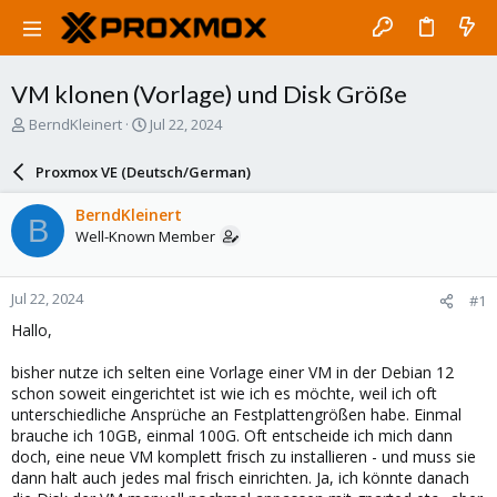
VM klonen (Vorlage) und Disk Größe
T
S
BerndKleinert
Jul 22, 2024
h
t
r
a
Proxmox VE (Deutsch/German)
e
r
a
t
BerndKleinert
B
d
d
Well-Known Member
s
a
t
t
a
e
Jul 22, 2024
#1
r
t
Hallo,
e
r
bisher nutze ich selten eine Vorlage einer VM in der Debian 12
schon soweit eingerichtet ist wie ich es möchte, weil ich oft
unterschiedliche Ansprüche an Festplattengrößen habe. Einmal
brauche ich 10GB, einmal 100G. Oft entscheide ich mich dann
doch, eine neue VM komplett frisch zu installieren - und muss sie
dann halt auch jedes mal frisch einrichten. Ja, ich könnte danach