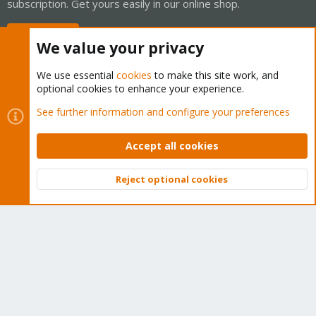
subscription. Get yours easily in our online shop.
Buy now!
We value your privacy
We use essential
cookies
to make this site work, and
optional cookies to enhance your experience.
Cookies
Proxmox Support Forum - Light Mode
See further information and configure your preferences
Contact us
Terms and rules
Privacy policy
Help
Home
R
S
Accept all cookies
S
®
Community platform by XenForo
© 2010-2026 XenForo Ltd.
Reject optional cookies
Top
Bott