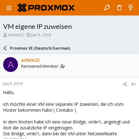
VM eigene IP zuweisen
T
S
achim22
Jan 5, 2019
h
t
r
a
Proxmox VE (Deutsch/German)
e
r
a
t
achim22
A
d
d
Renowned Member
s
a
t
t
a
e
Jan 5, 2019
#1
r
t
Hallo,
e
r
ich möchte einer VM eine separate IP zuweisen, die ich vom
Hoster bekommen habe ( Contabo )
In dem Knoten habe ich eine neue Bridge, vmbr1, angelegt und
dort die zusätzliche IP eingetragen.
Die Bridge, vmbr1, dann bei der VM unter Netzwerkkarte