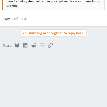
dem Betriebsystem selber die ip vergeben das was du machst ist
unnötig.
okay, läuft jetzt!
You must log in or register to reply here.
Bluesky
LinkedIn
Reddit
Email
Link
Share: