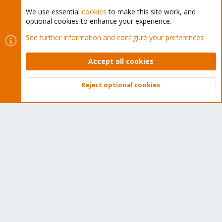
We use essential
cookies
to make this site work, and
optional cookies to enhance your experience.
Cookies
Proxmox Support Forum - Light Mode
See further information and configure your preferences
Contact us
Terms and rules
Privacy policy
Help
Home
R
S
Accept all cookies
S
®
Community platform by XenForo
© 2010-2026 XenForo Ltd.
Reject optional cookies
Top
Bott