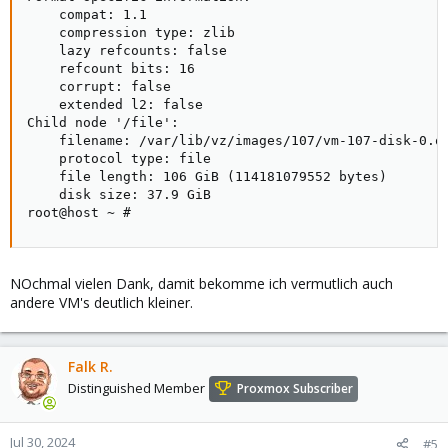
    compat: 1.1

    compression type: zlib

    lazy refcounts: false

    refcount bits: 16

    corrupt: false

    extended l2: false

Child node '/file':

    filename: /var/lib/vz/images/107/vm-107-disk-0.qc
    protocol type: file

    file length: 106 GiB (114181079552 bytes)

    disk size: 37.9 GiB

root@host ~ #
NOchmal vielen Dank, damit bekomme ich vermutlich auch
andere VM's deutlich kleiner.
Falk R.
Distinguished Member
Proxmox Subscriber
Jul 30, 2024
#5