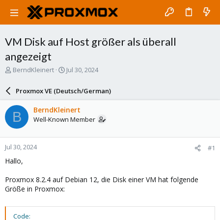
VM Disk auf Host größer als überall
angezeigt
T
S
BerndKleinert
Jul 30, 2024
h
t
r
a
Proxmox VE (Deutsch/German)
e
r
a
t
BerndKleinert
B
d
d
Well-Known Member
s
a
t
t
a
e
Jul 30, 2024
#1
r
t
Hallo,
e
r
Proxmox 8.2.4 auf Debian 12, die Disk einer VM hat folgende
Größe in Proxmox:
Code: