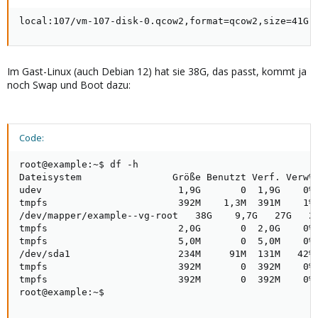
local:107/vm-107-disk-0.qcow2,format=qcow2,size=41G
Im Gast-Linux (auch Debian 12) hat sie 38G, das passt, kommt ja
noch Swap und Boot dazu:
Code:
root@example:~$ df -h

Dateisystem                Größe Benutzt Verf. Verw% 
udev                        1,9G       0  1,9G    0% 
tmpfs                       392M    1,3M  391M    1% 
/dev/mapper/example--vg-root   38G    9,7G   27G   27
tmpfs                       2,0G       0  2,0G    0% 
tmpfs                       5,0M       0  5,0M    0% 
/dev/sda1                   234M     91M  131M   42% 
tmpfs                       392M       0  392M    0% 
tmpfs                       392M       0  392M    0% 
root@example:~$
