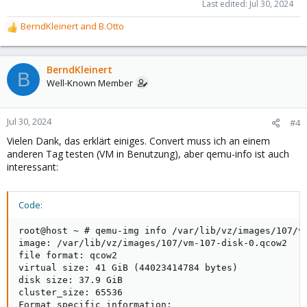
Last edited:
Jul 30, 2024
BerndKleinert
and
B.Otto
R
e
a
c
BerndKleinert
B
t
Well-Known Member
i
o
n
Jul 30, 2024
#4
s
Vielen Dank, das erklärt einiges. Convert muss ich an einem
:
anderen Tag testen (VM in Benutzung), aber qemu-info ist auch
interessant:
Code:
root@host ~ # qemu-img info /var/lib/vz/images/107/vm
image: /var/lib/vz/images/107/vm-107-disk-0.qcow2

file format: qcow2

virtual size: 41 GiB (44023414784 bytes)

disk size: 37.9 GiB

cluster_size: 65536

Format specific information:
