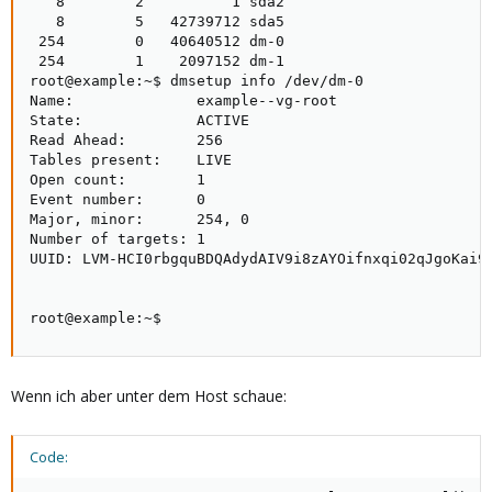
   8        2          1 sda2

   8        5   42739712 sda5

 254        0   40640512 dm-0

 254        1    2097152 dm-1

root@example:~$ dmsetup info /dev/dm-0

Name:              example--vg-root

State:             ACTIVE

Read Ahead:        256

Tables present:    LIVE

Open count:        1

Event number:      0

Major, minor:      254, 0

Number of targets: 1

UUID: LVM-HCI0rbgquBDQAdydAIV9i8zAYOifnxqi02qJgoKai9Z
root@example:~$
Wenn ich aber unter dem Host schaue:
Code: