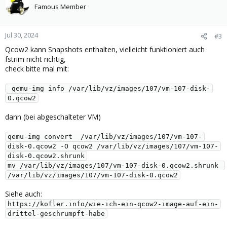
Famous Member
Jul 30, 2024
#3
Qcow2 kann Snapshots enthalten, vielleicht funktioniert auch
fstrim nicht richtig,
check bitte mal mit:
 qemu-img info /var/lib/vz/images/107/vm-107-disk-
0.qcow2
dann (bei abgeschalteter VM)
qemu-img convert  /var/lib/vz/images/107/vm-107-
disk-0.qcow2 -O qcow2 /var/lib/vz/images/107/vm-107-
disk-0.qcow2.shrunk
mv /var/lib/vz/images/107/vm-107-disk-0.qcow2.shrunk 
/var/lib/vz/images/107/vm-107-disk-0.qcow2
Siehe auch:
https://kofler.info/wie-ich-ein-qcow2-image-auf-ein-
drittel-geschrumpft-habe