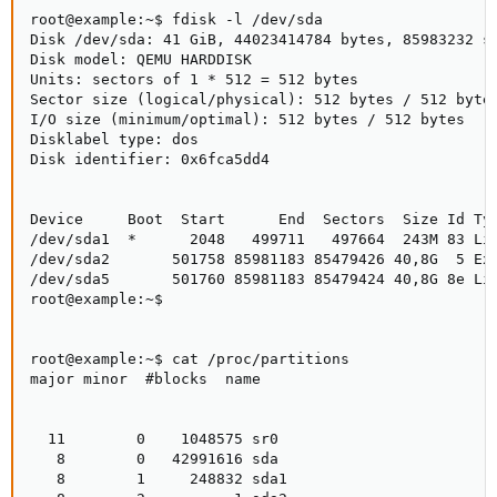
root@example:~$ fdisk -l /dev/sda

Disk /dev/sda: 41 GiB, 44023414784 bytes, 85983232 se
Disk model: QEMU HARDDISK

Units: sectors of 1 * 512 = 512 bytes

Sector size (logical/physical): 512 bytes / 512 bytes
I/O size (minimum/optimal): 512 bytes / 512 bytes

Disklabel type: dos

Disk identifier: 0x6fca5dd4

Device     Boot  Start      End  Sectors  Size Id Typ
/dev/sda1  *      2048   499711   497664  243M 83 Lin
/dev/sda2       501758 85981183 85479426 40,8G  5 Ext
/dev/sda5       501760 85981183 85479424 40,8G 8e Lin
root@example:~$

root@example:~$ cat /proc/partitions

major minor  #blocks  name

  11        0    1048575 sr0

   8        0   42991616 sda

   8        1     248832 sda1
