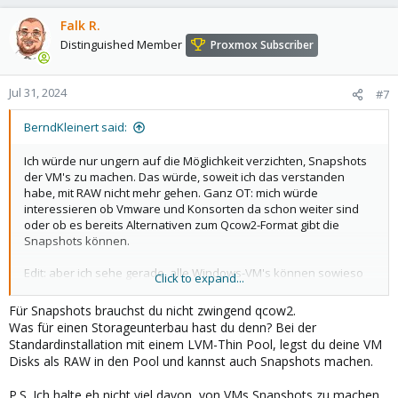
Falk R.
Distinguished Member
Proxmox Subscriber
Jul 31, 2024
#7
BerndKleinert said:
Ich würde nur ungern auf die Möglichkeit verzichten, Snapshots
der VM's zu machen. Das würde, soweit ich das verstanden
habe, mit RAW nicht mehr gehen. Ganz OT: mich würde
interessieren ob Vmware und Konsorten da schon weiter sind
oder ob es bereits Alternativen zum Qcow2-Format gibt die
Snapshots können.
Edit: aber ich sehe gerade, alle Windows-VM's können sowieso
Click to expand...
keine Snapshots machen, obwohl sie in qcow2-Format installiert
wurden.
Für Snapshots brauchst du nicht zwingend qcow2.
Was für einen Storageunterbau hast du denn? Bei der
Standardinstallation mit einem LVM-Thin Pool, legst du deine VM
Disks als RAW in den Pool und kannst auch Snapshots machen.
P.S. Ich halte eh nicht viel davon, von VMs Snapshots zu machen.