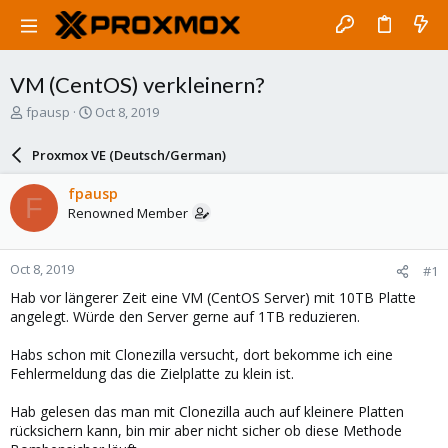
VM (CentOS) verkleinern?
T
S
fpausp
Oct 8, 2019
h
t
r
a
Proxmox VE (Deutsch/German)
e
r
a
t
fpausp
F
d
d
Renowned Member
s
a
t
t
a
e
Oct 8, 2019
#1
r
t
Hab vor längerer Zeit eine VM (CentOS Server) mit 10TB Platte
e
angelegt. Würde den Server gerne auf 1TB reduzieren.
r
Habs schon mit Clonezilla versucht, dort bekomme ich eine
Fehlermeldung das die Zielplatte zu klein ist.
Hab gelesen das man mit Clonezilla auch auf kleinere Platten
rücksichern kann, bin mir aber nicht sicher ob diese Methode