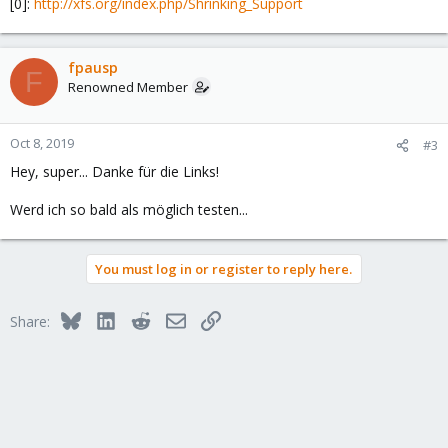
[0]:
http://xfs.org/index.php/Shrinking_Support
fpausp
F
Renowned Member
Oct 8, 2019
#3
Hey, super... Danke für die Links!
Werd ich so bald als möglich testen...
You must log in or register to reply here.
Bluesky
LinkedIn
Reddit
Email
Link
Share: