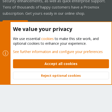
security enhancements, as well as quick enterprise support.
Tens of thousands of happy customers have a Proxmox
subscription. Get yours easily in our online shop.
Buy now!
We value your privacy
We use essential
cookies
to make this site work, and
optional cookies to enhance your experience.
Cookies
Proxmox Support Forum - Light Mode
See further information and configure your preferences
Contact us
Terms and rules
Privacy policy
Help
Home
R
S
Accept all cookies
S
®
Community platform by XenForo
© 2010-2026 XenForo Ltd.
Reject optional cookies
Top
Bott