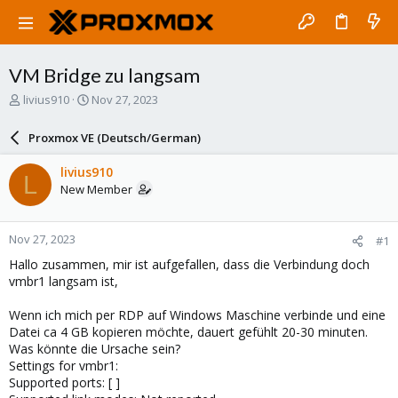
VM Bridge zu langsam
T
S
livius910
Nov 27, 2023
h
t
r
a
Proxmox VE (Deutsch/German)
e
r
a
t
livius910
L
d
d
New Member
s
a
t
t
a
e
Nov 27, 2023
#1
r
t
Hallo zusammen, mir ist aufgefallen, dass die Verbindung doch
e
vmbr1 langsam ist,
r
Wenn ich mich per RDP auf Windows Maschine verbinde und eine
Datei ca 4 GB kopieren möchte, dauert gefühlt 20-30 minuten.
Was könnte die Ursache sein?
Settings for vmbr1:
Supported ports: [ ]