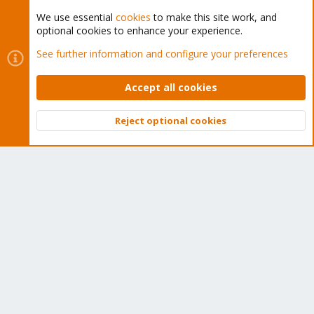
We use essential
cookies
to make this site work, and
optional cookies to enhance your experience.
Cookies
Proxmox Support Forum - Light Mode
See further information and configure your preferences
Contact us
Terms and rules
Privacy policy
Help
Home
R
S
Accept all cookies
S
®
Community platform by XenForo
© 2010-2026 XenForo Ltd.
Reject optional cookies
Top
Bott