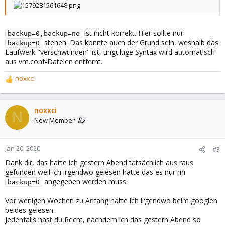
ist nicht korrekt. Hier sollte nur
backup=0,backup=no
stehen. Das könnte auch der Grund sein, weshalb das
backup=0
Laufwerk "verschwunden" ist, ungültige Syntax wird automatisch
aus vm.conf-Dateien entfernt.
noxxci
R
e
a
c
noxxci
N
t
New Member
i
o
n
Jan 20, 2020
#3
s
Dank dir, das hatte ich gestern Abend tatsächlich aus raus
:
gefunden weil ich irgendwo gelesen hatte das es nur mi
angegeben werden muss.
backup=0
Vor wenigen Wochen zu Anfang hatte ich irgendwo beim googlen
beides gelesen.
Jedenfalls hast du Recht, nachdem ich das gestern Abend so