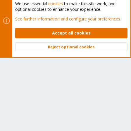
We use essential
cookies
to make this site work, and
optional cookies to enhance your experience.
Cookies
Proxmox Support Forum - Light Mode
See further information and configure your preferences
Contact us
Terms and rules
Privacy policy
Help
Home
R
S
Accept all cookies
S
®
Community platform by XenForo
© 2010-2026 XenForo Ltd.
Reject optional cookies
Top
Bott