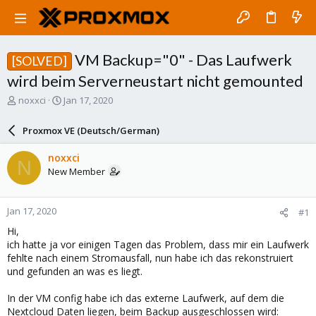
VM Backup="0" - Das Laufwerk
[SOLVED]
wird beim Serverneustart nicht gemounted
T
S
noxxci
Jan 17, 2020
h
t
r
a
Proxmox VE (Deutsch/German)
e
r
a
t
noxxci
N
d
d
New Member
s
a
t
t
a
e
Jan 17, 2020
#1
r
t
Hi,
e
ich hatte ja vor einigen Tagen das Problem, dass mir ein Laufwerk
r
fehlte nach einem Stromausfall, nun habe ich das rekonstruiert
und gefunden an was es liegt.
In der VM config habe ich das externe Laufwerk, auf dem die
Nextcloud Daten liegen, beim Backup ausgeschlossen wird: