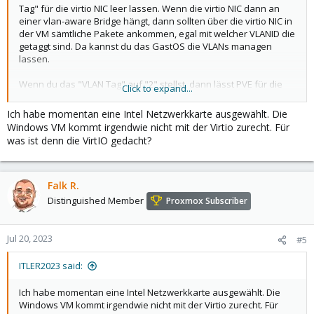
Tag" für die virtio NIC leer lassen. Wenn die virtio NIC dann an
einer vlan-aware Bridge hängt, dann sollten über die virtio NIC in
der VM sämtliche Pakete ankommen, egal mit welcher VLANID die
getaggt sind. Da kannst du das GastOS die VLANs managen
lassen.
Wenn du das "VLAN Tag" auf "2" stellst, dann lässt PVE für die
Click to expand...
NIC nur Pakete durch die mit VLANID 2 getaggt sind und entfernt
dabei dann die Tags, dass da in der VM nur untagged Traffic
Ich habe momentan eine Intel Netzwerkkarte ausgewählt. Die
ankommt. Dann hast du das VLAN-Management auf der PVE-
Windows VM kommt irgendwie nicht mit der Virtio zurecht. Für
Seite (was ja auch gewünscht sein kann wegen
was ist denn die VirtIO gedacht?
Sicherheit/Isolation), die VM kann aber halt nicht mit VLANs
arbeiten.
Falk R.
Distinguished Member
Proxmox Subscriber
Jul 20, 2023
#5
ITLER2023 said:
Ich habe momentan eine Intel Netzwerkkarte ausgewählt. Die
Windows VM kommt irgendwie nicht mit der Virtio zurecht. Für