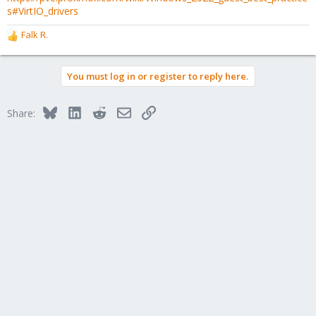
s#VirtIO_drivers
Falk R.
R
e
a
You must log in or register to reply here.
c
t
i
Bluesky
LinkedIn
Reddit
Email
Link
Share:
o
n
s
: