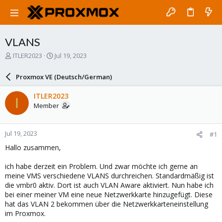
VLANS
T
S
ITLER2023
Jul 19, 2023
h
t
r
a
Proxmox VE (Deutsch/German)
e
r
a
t
ITLER2023
I
d
d
Member
s
a
t
t
a
e
Jul 19, 2023
#1
r
t
Hallo zusammen,
e
r
ich habe derzeit ein Problem. Und zwar möchte ich gerne an
meine VMS verschiedene VLANS durchreichen. Standardmäßig ist
die vmbr0 aktiv. Dort ist auch VLAN Aware aktiviert. Nun habe ich
bei einer meiner VM eine neue Netzwerkkarte hinzugefügt. Diese
hat das VLAN 2 bekommen über die Netzwerkkarteneinstellung
im Proxmox.