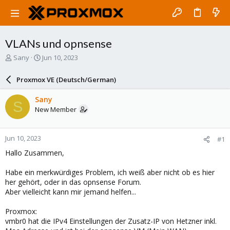
VLANs und opnsense
T
S
Sany
Jun 10, 2023
h
t
r
a
Proxmox VE (Deutsch/German)
e
r
a
t
Sany
S
d
d
New Member
s
a
t
t
a
e
Jun 10, 2023
#1
r
t
Hallo Zusammen,
e
r
Habe ein merkwürdiges Problem, ich weiß aber nicht ob es hier
her gehört, oder in das opnsense Forum.
Aber vielleicht kann mir jemand helfen...
Proxmox:
vmbr0 hat die IPv4 Einstellungen der Zusatz-IP von Hetzner inkl.