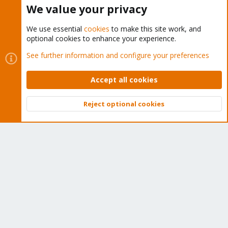
Buy now!
We value your privacy
We use essential
cookies
to make this site work, and
optional cookies to enhance your experience.
Cookies
Proxmox Support Forum - Light Mode
See further information and configure your preferences
Contact us
Terms and rules
Privacy policy
Help
Home
R
S
Accept all cookies
S
®
Community platform by XenForo
© 2010-2026 XenForo Ltd.
Reject optional cookies
Top
Bott