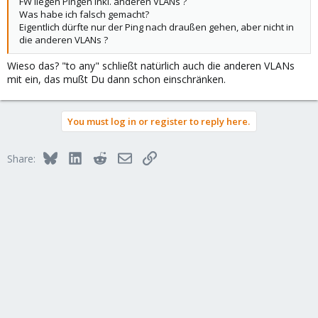
FW liegen Pingen inkl. anderen VLANs ?
Was habe ich falsch gemacht?
Eigentlich dürfte nur der Ping nach draußen gehen, aber nicht in
die anderen VLANs ?
Wieso das? "to any" schließt natürlich auch die anderen VLANs
mit ein, das mußt Du dann schon einschränken.
You must log in or register to reply here.
Bluesky
LinkedIn
Reddit
Email
Link
Share: