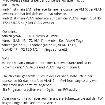
Mac-Adresse und ist bei der opnsense VM (Mein WAN)
(88.99.xx.xx)
vmbr1 ist mein LAN Interface für meine opnsense VM (X bei VLAN
aware) und hat lediglich eine IPv6 Adresse.
vmbr2 ist mein VLAN Interface auf dem die VLANs liegen (VLAN5
172.16.5.0/24) (X bei VLAN Aware)
Opnsense:
vtnet0 (WAN, IP 88.99.xx.xx) -> vmbr0
vtnet1 (LAN, IP: 172.16.1.1) -> vmbr1 Kein VLAN Tag)
vtnet2 (Keine IP) -> vmbr2 (Keine IP, VLAN Tag 5)
VLAN5 (IP: 172.16.5.1/24) -> liegt auf vnet2
VM1
ist ein Debian Container mit einer Netzwerkkarte und ist in
Proxmox mit 172.16.5.2 und VLAN Tag konfiguriert.
Da ich keine generelle Rules in der FW habe, habe ich in der
opnsense für das Interface VLAN5 -> IPv4 from any to any with
any proto und ports freigegeben.
Ein Ping nach draußen war möglich, zur FW auch...
Aber nun konnte ich aber auch in andere Subnetzte die auf der FW
liegen Pingen inkl. anderen VLANs ?