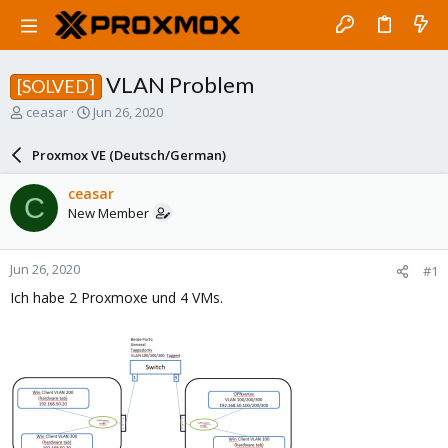
VLAN Problem
[SOLVED]
T
S
ceasar
Jun 26, 2020
h
t
r
a
Proxmox VE (Deutsch/German)
e
r
a
t
ceasar
C
d
d
New Member
s
a
t
t
a
e
Jun 26, 2020
#1
r
t
Ich habe 2 Proxmoxe und 4 VMs.
e
r