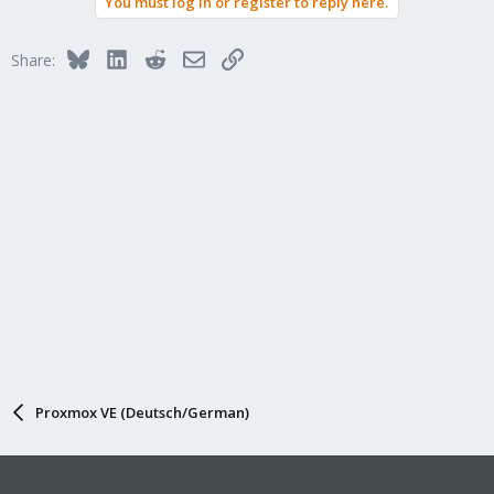
You must log in or register to reply here.
Bluesky
LinkedIn
Reddit
Email
Link
Share:
Proxmox VE (Deutsch/German)