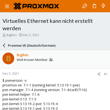
Virtuelles Ethernet kann nicht erstellt
werden
T
S
BigBen
Dec 5, 2021
h
t
r
a
Proxmox VE (Deutsch/German)
e
r
a
t
BigBen
B
d
d
Well-Known Member
s
a
t
t
a
e
Dec 5, 2021
#1
r
t
$ pveversion -v
e
proxmox-ve: 7.1-1 (running kernel: 5.13.19-1-pve)
r
pve-manager: 7.1-4 (running version: 7.1-4/ca457116)
pve-kernel-helper: 7.1-6
pve-kernel-5.13: 7.1-5
pve-kernel-5.13.19-2-pve: 5.13.19-4
pve-kernel-5.13.19-1-pve: 5.13.19-3