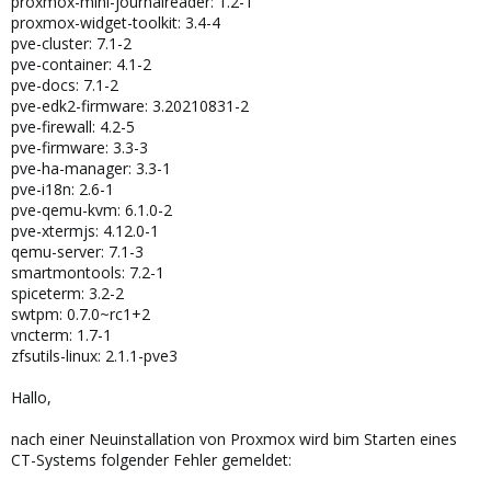
proxmox-mini-journalreader: 1.2-1
proxmox-widget-toolkit: 3.4-4
pve-cluster: 7.1-2
pve-container: 4.1-2
pve-docs: 7.1-2
pve-edk2-firmware: 3.20210831-2
pve-firewall: 4.2-5
pve-firmware: 3.3-3
pve-ha-manager: 3.3-1
pve-i18n: 2.6-1
pve-qemu-kvm: 6.1.0-2
pve-xtermjs: 4.12.0-1
qemu-server: 7.1-3
smartmontools: 7.2-1
spiceterm: 3.2-2
swtpm: 0.7.0~rc1+2
vncterm: 1.7-1
zfsutils-linux: 2.1.1-pve3
Hallo,
nach einer Neuinstallation von Proxmox wird bim Starten eines
CT-Systems folgender Fehler gemeldet: