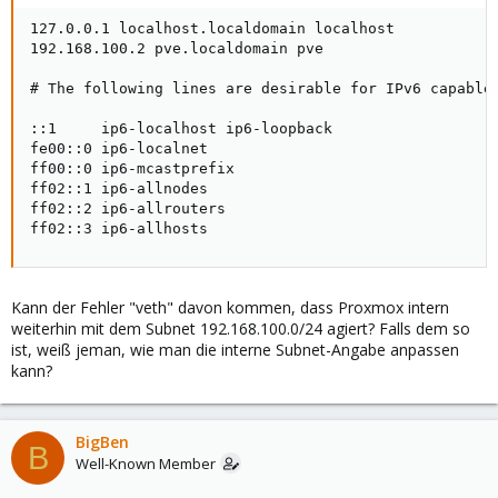
127.0.0.1 localhost.localdomain localhost

192.168.100.2 pve.localdomain pve

# The following lines are desirable for IPv6 capable 
::1     ip6-localhost ip6-loopback

fe00::0 ip6-localnet

ff00::0 ip6-mcastprefix

ff02::1 ip6-allnodes

ff02::2 ip6-allrouters

ff02::3 ip6-allhosts
Kann der Fehler "veth" davon kommen, dass Proxmox intern
weiterhin mit dem Subnet 192.168.100.0/24 agiert? Falls dem so
ist, weiß jeman, wie man die interne Subnet-Angabe anpassen
kann?
BigBen
B
Well-Known Member