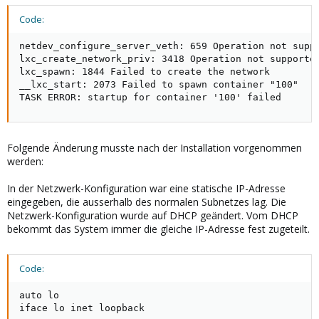
Code:
netdev_configure_server_veth: 659 Operation not suppo
lxc_create_network_priv: 3418 Operation not supported
lxc_spawn: 1844 Failed to create the network

__lxc_start: 2073 Failed to spawn container "100"

TASK ERROR: startup for container '100' failed
Folgende Änderung musste nach der Installation vorgenommen
werden:
In der Netzwerk-Konfiguration war eine statische IP-Adresse
eingegeben, die ausserhalb des normalen Subnetzes lag. Die
Netzwerk-Konfiguration wurde auf DHCP geändert. Vom DHCP
bekommt das System immer die gleiche IP-Adresse fest zugeteilt.
Code:
auto lo

iface lo inet loopback
