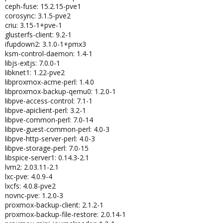
ceph-fuse: 15.2.15-pve1
corosync: 3.1.5-pve2
criu: 3.15-1+pve-1
glusterfs-client: 9.2-1
ifupdown2: 3.1.0-1+pmx3
ksm-control-daemon: 1.4-1
libjs-extjs: 7.0.0-1
libknet1: 1.22-pve2
libproxmox-acme-perl: 1.4.0
libproxmox-backup-qemu0: 1.2.0-1
libpve-access-control: 7.1-1
libpve-apiclient-perl: 3.2-1
libpve-common-perl: 7.0-14
libpve-guest-common-perl: 4.0-3
libpve-http-server-perl: 4.0-3
libpve-storage-perl: 7.0-15
libspice-server1: 0.14.3-2.1
lvm2: 2.03.11-2.1
lxc-pve: 4.0.9-4
lxcfs: 4.0.8-pve2
novnc-pve: 1.2.0-3
proxmox-backup-client: 2.1.2-1
proxmox-backup-file-restore: 2.0.14-1