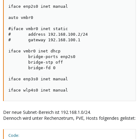
iface enp2s0 inet manual

auto vmbr0

#iface vmbr0 inet static

#       address 192.168.100.2/24

#       gateway 192.168.100.1

iface vmbr0 inet dhcp

        bridge-ports enp2s0

        bridge-stp off

        bridge-fd 0

iface enp3s0 inet manual

iface wlp4s0 inet manual
Der neue Subnet-Bereich ist 192.168.1.0/24.
Dennoch wird unter Rechenzetrum, PVE, Hosts folgendes gelistet:
Code: