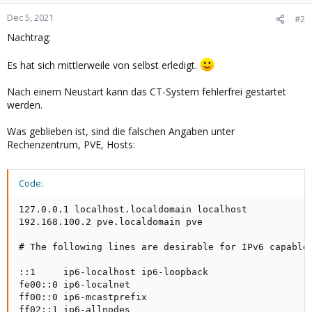
Dec 5, 2021
#2
Nachtrag:
Es hat sich mittlerweile von selbst erledigt.
Nach einem Neustart kann das CT-System fehlerfrei gestartet
werden.
Was geblieben ist, sind die falschen Angaben unter
Rechenzentrum, PVE, Hosts:
Code:
127.0.0.1 localhost.localdomain localhost

192.168.100.2 pve.localdomain pve

# The following lines are desirable for IPv6 capable 
::1     ip6-localhost ip6-loopback

fe00::0 ip6-localnet

ff00::0 ip6-mcastprefix

ff02::1 ip6-allnodes
