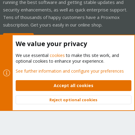
running the best software and getting stable updates and
security enhancements, as well as quick enterprise support.
Tens of thousands of happy customers have a Proxmox
subscription. Get yours easily in our online shop.
Buy now!
We value your privacy
We use essential
cookies
to make this site work, and
optional cookies to enhance your experience.
Cookies
Proxmox Support Forum - Light Mode
See further information and configure your preferences
Contact us
Terms and rules
Privacy policy
Help
Home
R
S
Accept all cookies
S
®
Community platform by XenForo
© 2010-2026 XenForo Ltd.
Reject optional cookies
Top
Bott