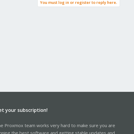
You must log in or register to reply here.
et your subscription!
e Proxmox team works very hard to make sure you are
nning the best software and getting stable updates and