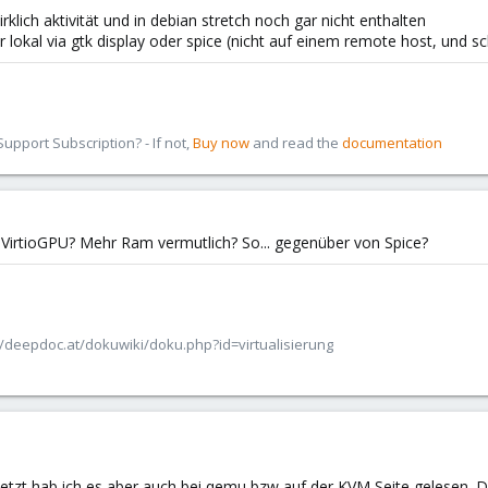
klich aktivität und in debian stretch noch gar nicht enthalten
r lokal via gtk display oder spice (nicht auf einem remote host, und s
pport Subscription? - If not,
Buy now
and read the
documentation
r VirtioGPU? Mehr Ram vermutlich? So... gegenüber von Spice?
/deepdoc.at/dokuwiki/doku.php?id=virtualisierung
etzt hab ich es aber auch bei qemu bzw auf der KVM Seite gelesen. Da