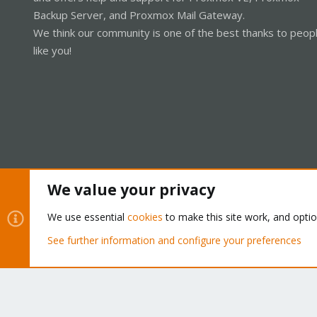
Backup Server, and Proxmox Mail Gateway.
We think our community is one of the best thanks to peop
like you!
We value your privacy
Cookies
Proxmox Support Forum - Light Mode
We use essential
cookies
to make this site work, and opti
See further information and configure your preferences
®
Community platform by XenForo
© 2010-2026 XenForo Ltd.