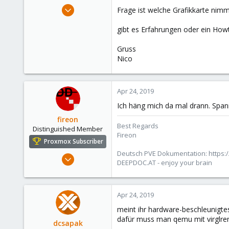
e
Apr 18, 2019
Frage ist welche Grafikkarte ni
r
6
gibt es Erfahrungen oder ein How
0
6
Gruss
43
Nico
Apr 24, 2019
Ich häng mich da mal drann. Sp
fireon
Best Regards
Distinguished Member
Fireon
Proxmox Subscriber
Deutsch PVE Dokumentation: https:/
Oct 25, 2010
DEEPDOC.AT - enjoy your brain
4,660
591
183
Apr 24, 2019
Austria/Graz
meint ihr hardware-beschleunigtes 
dafür muss man qemu mit virglren
deepdoc.at
dcsapak