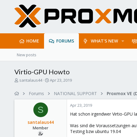
HOME
FORUMS
WHAT'S NEW
New posts
Virtio-GPU Howto
T
S
santalaus44
Apr 23, 2019
h
t
r
a
Forums
NATIONAL SUPPORT
Proxmox VE (
e
r
a
t
Apr 23, 2019
d
d
S
s
a
Hat schon irgendwer Virtio-GPU la
t
t
santalaus44
a
e
Was sind die Voraussetzungen auf
Member
r
Testing bzw ubuntu 19.04
t