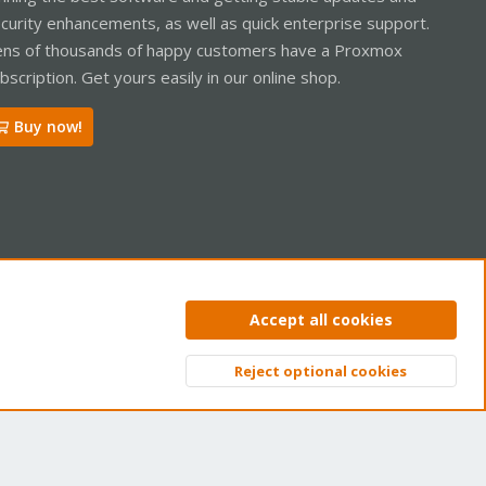
curity enhancements, as well as quick enterprise support.
ns of thousands of happy customers have a Proxmox
bscription. Get yours easily in our online shop.
Buy now!
ntact us
Terms and rules
Privacy policy
Help
Home
R
Accept all cookies
S
S
Reject optional cookies
Top
Bott