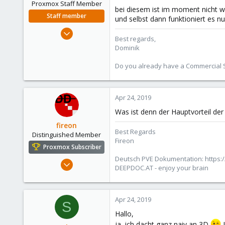
Proxmox Staff Member
bei diesem ist im moment nicht wir
Staff member
und selbst dann funktioniert es nu
Feb 1, 2016
Best regards,
10,727
Dominik
1,756
Do you already have a Commercial Su
273
38
Vienna
Apr 24, 2019
Was ist denn der Hauptvorteil de
fireon
Best Regards
Distinguished Member
Fireon
Proxmox Subscriber
Deutsch PVE Dokumentation: https:/
Oct 25, 2010
DEEPDOC.AT - enjoy your brain
4,660
591
183
Apr 24, 2019
S
Austria/Graz
Hallo,
deepdoc.at
ja, ich dacht ganz naiv an 3D
J