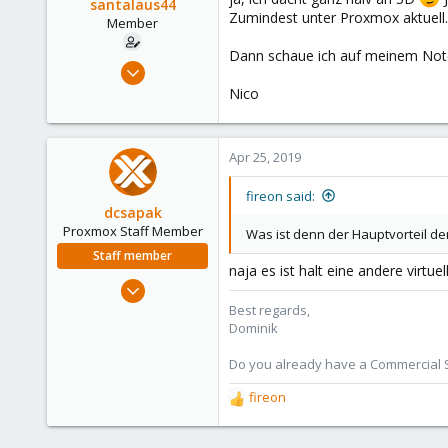
santalaus44
Zumindest unter Proxmox aktuell.
Member
Dann schaue ich auf meinem Note
Apr 18, 2019
6
Nico
0
6
Apr 25, 2019
43
fireon said:
dcsapak
Proxmox Staff Member
Was ist denn der Hauptvorteil de
Staff member
naja es ist halt eine andere virtue
Feb 1, 2016
10,727
Best regards,
Dominik
1,756
273
Do you already have a Commercial Su
38
fireon
R
Vienna
e
a