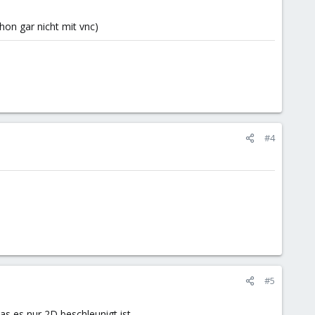
chon gar nicht mit vnc)
#4
#5
s es nur 2D beschleunigt ist.