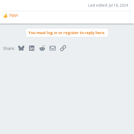
Last edited:
Jul 18, 2024
Sippi
R
e
a
You must log in or register to reply here.
c
t
i
Bluesky
LinkedIn
Reddit
Email
Link
Share:
o
n
s
: