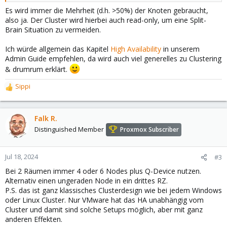
Es wird immer die Mehrheit (d.h. >50%) der Knoten gebraucht,
also ja. Der Cluster wird hierbei auch read-only, um eine Split-
Brain Situation zu vermeiden.
Ich würde allgemein das Kapitel
High Availability
in unserem
Admin Guide empfehlen, da wird auch viel generelles zu Clustering
& drumrum erklärt.
Sippi
R
e
a
c
Falk R.
t
Distinguished Member
Proxmox Subscriber
i
o
n
Jul 18, 2024
#3
s
Bei 2 Räumen immer 4 oder 6 Nodes plus Q-Device nutzen.
:
Alternativ einen ungeraden Node in ein drittes RZ.
P.S. das ist ganz klassisches Clusterdesign wie bei jedem Windows
oder Linux Cluster. Nur VMware hat das HA unabhängig vom
Cluster und damit sind solche Setups möglich, aber mit ganz
anderen Effekten.