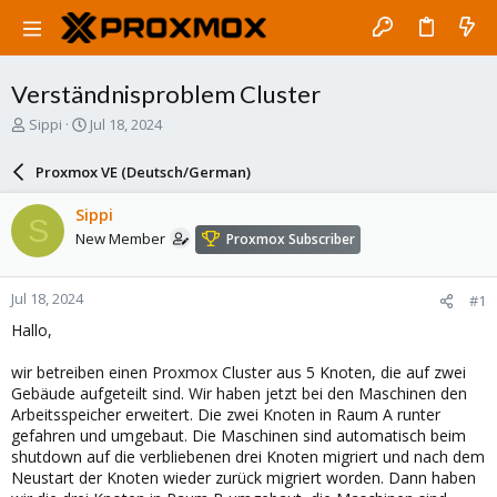
Verständnisproblem Cluster
T
S
Sippi
Jul 18, 2024
h
t
r
a
Proxmox VE (Deutsch/German)
e
r
a
t
Sippi
S
d
d
New Member
Proxmox Subscriber
s
a
t
t
a
e
Jul 18, 2024
#1
r
t
Hallo,
e
r
wir betreiben einen Proxmox Cluster aus 5 Knoten, die auf zwei
Gebäude aufgeteilt sind. Wir haben jetzt bei den Maschinen den
Arbeitsspeicher erweitert. Die zwei Knoten in Raum A runter
gefahren und umgebaut. Die Maschinen sind automatisch beim
shutdown auf die verbliebenen drei Knoten migriert und nach dem
Neustart der Knoten wieder zurück migriert worden. Dann haben