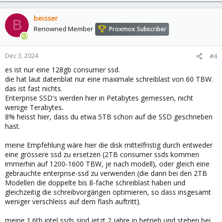
beisser
B
Renowned Member
Proxmox Subscriber
Dec 3, 2024
#4
es ist nur eine 128gb consumer ssd.
die hat laut datenblat nur eine maximale schreiblast von 60 TBW.
das ist fast nichts.
Enterprise SSD's werden hier in Petabytes gemessen, nicht
wenige Terabytes.
8% heisst hier, dass du etwa 5TB schon auf die SSD geschrieben
hast.
meine Empfehlung wäre hier die disk mittelfristig durch entweder
eine grössere ssd zu ersetzen (2TB consumer ssds kommen
immerhin auf 1200-1600 TBW, je nach modell), oder gleich eine
gebrauchte enterprise-ssd zu verwenden (die dann bei den 2TB
Modellen die doppelte bis 8-fache schreiblast haben und
gleichzeitig die schreibvorgängen optimieren, so dass insgesamt
weniger verschleiss auf dem flash auftritt).
meine 1.6tb intel ssds sind jetzt 2 jahre in betrieb und stehen bei