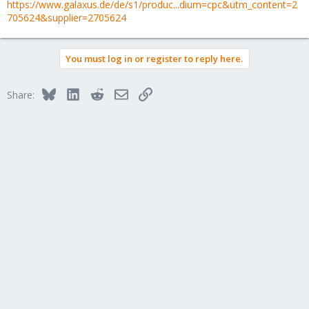
https://www.galaxus.de/de/s1/produc...dium=cpc&utm_content=2
705624&supplier=2705624
You must log in or register to reply here.
Bluesky
LinkedIn
Reddit
Email
Link
Share: