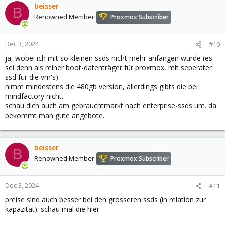
beisser
B
Renowned Member
Proxmox Subscriber
Dec 3, 2024
#10
ja, wobei ich mit so kleinen ssds nicht mehr anfangen würde (es
sei denn als reiner boot-datenträger für proxmox, mit seperater
ssd für die vm's).
nimm mindestens die 480gb version, allerdings gibts die bei
mindfactory nicht.
schau dich auch am gebrauchtmarkt nach enterprise-ssds um. da
bekommt man gute angebote.
beisser
B
Renowned Member
Proxmox Subscriber
Dec 3, 2024
#11
preise sind auch besser bei den grösseren ssds (in relation zur
kapazität). schau mal die hier: