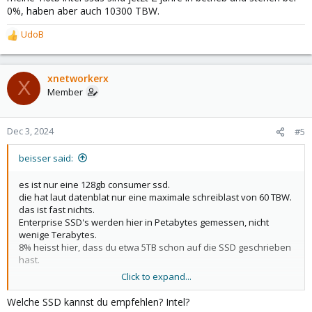
0%, haben aber auch 10300 TBW.
UdoB
R
e
a
c
xnetworkerx
X
t
Member
i
o
n
Dec 3, 2024
#5
s
:
beisser said:
es ist nur eine 128gb consumer ssd.
die hat laut datenblat nur eine maximale schreiblast von 60 TBW.
das ist fast nichts.
Enterprise SSD's werden hier in Petabytes gemessen, nicht
wenige Terabytes.
8% heisst hier, dass du etwa 5TB schon auf die SSD geschrieben
hast.
Click to expand...
meine Empfehlung wäre hier die disk mittelfristig durch entweder
eine grössere ssd zu ersetzen (2TB consumer ssds kommen
Welche SSD kannst du empfehlen? Intel?
immerhin auf 1200-1600 TBW, je nach modell), oder gleich eine