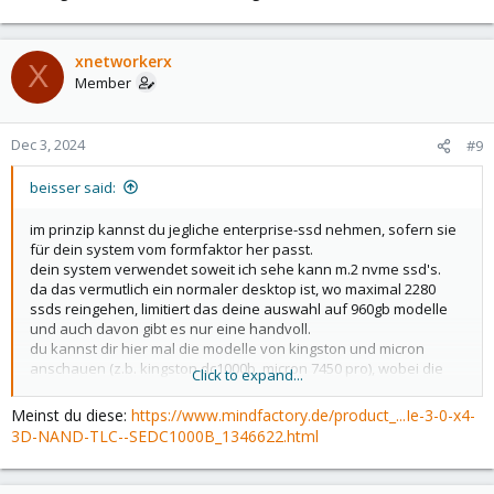
xnetworkerx
X
Member
Dec 3, 2024
#9
beisser said:
im prinzip kannst du jegliche enterprise-ssd nehmen, sofern sie
für dein system vom formfaktor her passt.
dein system verwendet soweit ich sehe kann m.2 nvme ssd's.
da das vermutlich ein normaler desktop ist, wo maximal 2280
ssds reingehen, limitiert das deine auswahl auf 960gb modelle
und auch davon gibt es nur eine handvoll.
du kannst dir hier mal die modelle von kingston und micron
anschauen (z.b. kingston dc1000b, micron 7450 pro), wobei die
Click to expand...
teilweise nur schwer zu bekommen sind.
Meinst du diese:
https://www.mindfactory.de/product_...Ie-3-0-x4-
alternativ einen m.2 adapter auf u.2 und dann eine u.2 ssd
3D-NAND-TLC--SEDC1000B_1346622.html
anschaffen.