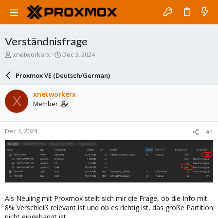
Verständnisfrage
T
S
xnetworkerx
Dec 3, 2024
h
t
r
a
Proxmox VE (Deutsch/German)
e
r
a
t
xnetworkerx
X
d
d
Member
s
a
t
t
a
e
Dec 3, 2024
#1
r
t
e
r
Als Neuling mit Proxmox stellt sich mir die Frage, ob die Info mit
8% Verschleiß relevant ist und ob es richtig ist, das große Partition
nicht eingehängt ist.