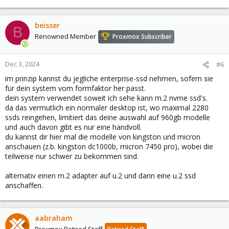
gebrauchte enterprise-ssd zu verwenden (die dann bei den 2TB
Modellen die doppelte bis 8-fache schreiblast haben und
beisser
gleichzeitig die schreibvorgängen optimieren, so dass insgesamt
B
weniger verschleiss auf dem flash auftritt).
Renowned Member
Proxmox Subscriber
meine 1.6tb intel ssds sind jetzt 2 jahre in betrieb und stehen bei
0%, haben aber auch 10300 TBW.
Dec 3, 2024
#6
im prinzip kannst du jegliche enterprise-ssd nehmen, sofern sie
für dein system vom formfaktor her passt.
dein system verwendet soweit ich sehe kann m.2 nvme ssd's.
da das vermutlich ein normaler desktop ist, wo maximal 2280
ssds reingehen, limitiert das deine auswahl auf 960gb modelle
und auch davon gibt es nur eine handvoll.
du kannst dir hier mal die modelle von kingston und micron
anschauen (z.b. kingston dc1000b, micron 7450 pro), wobei die
teilweise nur schwer zu bekommen sind.
alternativ einen m.2 adapter auf u.2 und dann eine u.2 ssd
anschaffen.
aabraham
Proxmox Retired Staff