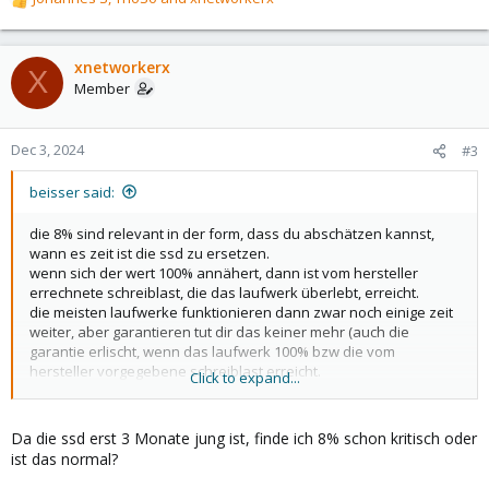
R
e
a
c
xnetworkerx
X
t
Member
i
o
n
Dec 3, 2024
#3
s
:
beisser said:
die 8% sind relevant in der form, dass du abschätzen kannst,
wann es zeit ist die ssd zu ersetzen.
wenn sich der wert 100% annähert, dann ist vom hersteller
errechnete schreiblast, die das laufwerk überlebt, erreicht.
die meisten laufwerke funktionieren dann zwar noch einige zeit
weiter, aber garantieren tut dir das keiner mehr (auch die
garantie erlischt, wenn das laufwerk 100% bzw die vom
hersteller vorgegebene schreiblast erreicht.
Click to expand...
das die partition nicht eingehängt ist, ist normal, das es sich um
eine lvm-partition handelt, die kein eigenes filesystem hat und
Da die ssd erst 3 Monate jung ist, finde ich 8% schon kritisch oder
somit auch nicht eingehängt werden kann.
ist das normal?