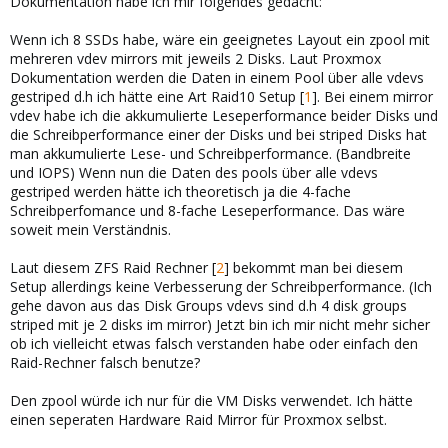
Dokumentation habe ich mir folgendes gedacht:
Wenn ich 8 SSDs habe, wäre ein geeignetes Layout ein zpool mit
mehreren vdev mirrors mit jeweils 2 Disks. Laut Proxmox
Dokumentation werden die Daten in einem Pool über alle vdevs
gestriped d.h ich hätte eine Art Raid10 Setup [
1
]. Bei einem mirror
vdev habe ich die akkumulierte Leseperformance beider Disks und
die Schreibperformance einer der Disks und bei striped Disks hat
man akkumulierte Lese- und Schreibperformance. (Bandbreite
und IOPS) Wenn nun die Daten des pools über alle vdevs
gestriped werden hätte ich theoretisch ja die 4-fache
Schreibperfomance und 8-fache Leseperformance. Das wäre
soweit mein Verständnis.
Laut diesem ZFS Raid Rechner [
2
] bekommt man bei diesem
Setup allerdings keine Verbesserung der Schreibperformance. (Ich
gehe davon aus das Disk Groups vdevs sind d.h 4 disk groups
striped mit je 2 disks im mirror) Jetzt bin ich mir nicht mehr sicher
ob ich vielleicht etwas falsch verstanden habe oder einfach den
Raid-Rechner falsch benutze?
Den zpool würde ich nur für die VM Disks verwendet. Ich hätte
einen seperaten Hardware Raid Mirror für Proxmox selbst.