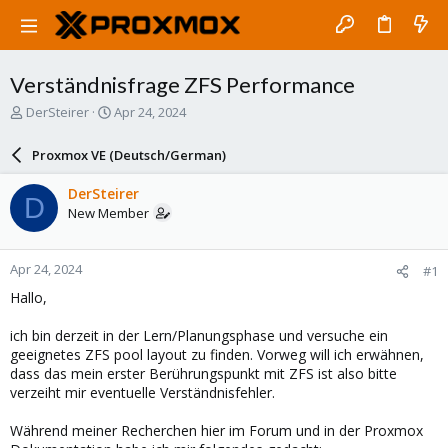
Verständnisfrage ZFS Performance
T
S
DerSteirer
Apr 24, 2024
h
t
r
a
Proxmox VE (Deutsch/German)
e
r
a
t
DerSteirer
D
d
d
New Member
s
a
t
t
a
e
Apr 24, 2024
#1
r
t
Hallo,
e
r
ich bin derzeit in der Lern/Planungsphase und versuche ein
geeignetes ZFS pool layout zu finden. Vorweg will ich erwähnen,
dass das mein erster Berührungspunkt mit ZFS ist also bitte
verzeiht mir eventuelle Verständnisfehler.
Während meiner Recherchen hier im Forum und in der Proxmox