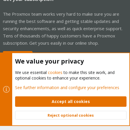
The Proxmox team works very hard to make sure you are
running the best software and getting stable updates and
security enhancements, as well as quick enterprise support.
Tens of thousands of happy customers have a Proxmox
subscription. Get yours easily in our online shop.
Buy now!
We value your privacy
We use essential
cookies
to make this site work, and
optional cookies to enhance your experience.
Cookies
Proxmox Support Forum - Light Mode
See further information and configure your preferences
Contact us
Terms and rules
Privacy policy
Help
Home
R
S
Accept all cookies
S
®
Community platform by XenForo
© 2010-2026 XenForo Ltd.
Reject optional cookies
Top
Bott