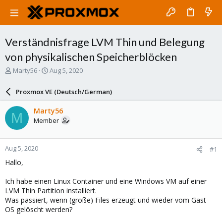
Verständnisfrage LVM Thin und Belegung
von physikalischen Speicherblöcken
T
S
Marty56
Aug 5, 2020
h
t
r
a
Proxmox VE (Deutsch/German)
e
r
a
t
Marty56
M
d
d
Member
s
a
t
t
a
e
Aug 5, 2020
#1
r
t
Hallo,
e
r
Ich habe einen Linux Container und eine Windows VM auf einer
LVM Thin Partition installiert.
Was passiert, wenn (große) Files erzeugt und wieder vom Gast
OS gelöscht werden?