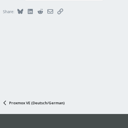
Bluesky
LinkedIn
Reddit
Email
Link
Share:
Proxmox VE (Deutsch/German)