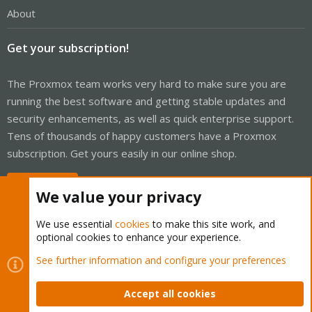
About
Get your subscription!
The Proxmox team works very hard to make sure you are
running the best software and getting stable updates and
security enhancements, as well as quick enterprise support.
Tens of thousands of happy customers have a Proxmox
subscription. Get yours easily in our online shop.
Buy now!
We value your privacy
We use essential
cookies
to make this site work, and
optional cookies to enhance your experience.
Cookies
Proxmox Support Forum - Light Mode
See further information and configure your preferences
Contact us
Terms and rules
Privacy policy
Help
Home
R
S
Accept all cookies
S