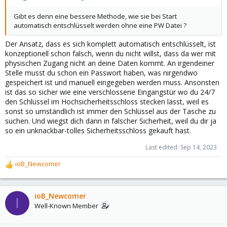
Gibt es denn eine bessere Methode, wie sie bei Start
automatisch entschlüsselt werden ohne eine PW Datei ?
Der Ansatz, dass es sich komplett automatisch entschlüsselt, ist
konzeptionell schon falsch, wenn du nicht willst, dass da wer mit
physischen Zugang nicht an deine Daten kommt. An irgendeiner
Stelle musst du schon ein Passwort haben, was nirgendwo
gespeichert ist und manuell eingegeben werden muss. Ansonsten
ist das so sicher wie eine verschlossene Eingangstür wo du 24/7
den Schlüssel im Hochsicherheitsschloss stecken lässt, weil es
sonst so umständlich ist immer den Schlüssel aus der Tasche zu
suchen. Und wiegst dich dann in falscher Sicherheit, weil du dir ja
so ein unknackbar-tolles Sicherheitsschloss gekauft hast.
Last edited:
Sep 14, 2023
ioB_Newcomer
R
e
a
c
ioB_Newcomer
I
t
Well-Known Member
i
o