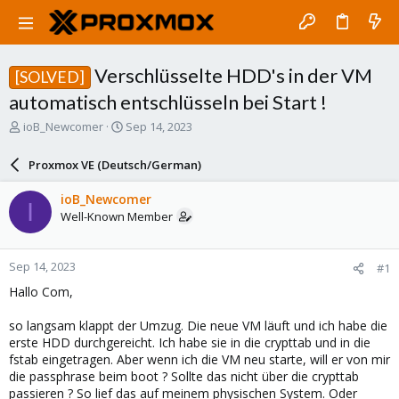
Verschlüsselte HDD's in der VM
[SOLVED]
automatisch entschlüsseln bei Start !
T
S
ioB_Newcomer
Sep 14, 2023
h
t
r
a
Proxmox VE (Deutsch/German)
e
r
a
t
ioB_Newcomer
I
d
d
Well-Known Member
s
a
t
t
a
e
Sep 14, 2023
#1
r
t
Hallo Com,
e
r
so langsam klappt der Umzug. Die neue VM läuft und ich habe die
erste HDD durchgereicht. Ich habe sie in die crypttab und in die
fstab eingetragen. Aber wenn ich die VM neu starte, will er von mir
die passphrase beim boot ? Sollte das nicht über die crypttab
passieren ? So lief das auf meinem physischen System. Oder