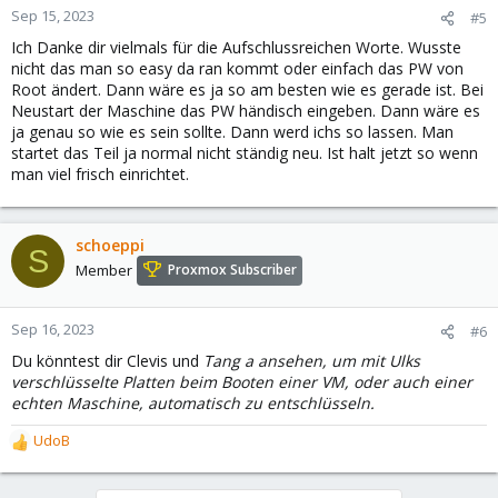
n
Sep 15, 2023
#5
s
Ich Danke dir vielmals für die Aufschlussreichen Worte. Wusste
:
nicht das man so easy da ran kommt oder einfach das PW von
Root ändert. Dann wäre es ja so am besten wie es gerade ist. Bei
Neustart der Maschine das PW händisch eingeben. Dann wäre es
ja genau so wie es sein sollte. Dann werd ichs so lassen. Man
startet das Teil ja normal nicht ständig neu. Ist halt jetzt so wenn
man viel frisch einrichtet.
schoeppi
S
Member
Proxmox Subscriber
Sep 16, 2023
#6
Du könntest dir Clevis und
Tang a ansehen, um mit Ulks
verschlüsselte Platten beim Booten einer VM, oder auch einer
echten Maschine, automatisch zu entschlüsseln.
UdoB
R
e
a