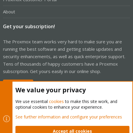
About
Get your subscription!
The Proxmox team works very hard to make sure you are
running the best software and getting stable updates and
security enhancements, as well as quick enterprise support.
Tens of thousands of happy customers have a Proxmox
subscription. Get yours easily in our online shop.
Buy now!
We value your privacy
We use essential
cookies
to make this site work, and
optional cookies to enhance your experience.
Cookies
Proxmox Support Forum - Light Mode
See further information and configure your preferences
Contact us
Terms and rules
Privacy policy
Help
Home
R
S
Accept all cookies