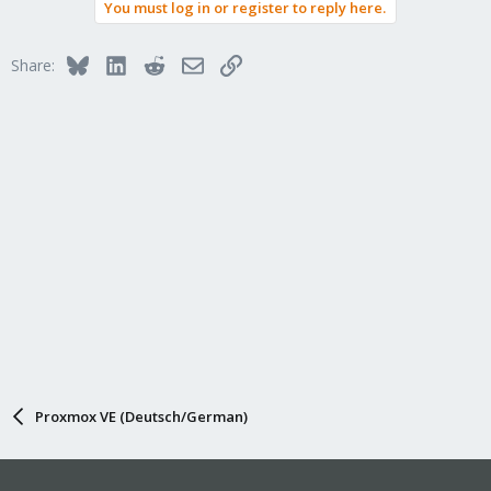
You must log in or register to reply here.
c
t
i
Bluesky
LinkedIn
Reddit
Email
Link
Share:
o
n
s
:
Proxmox VE (Deutsch/German)