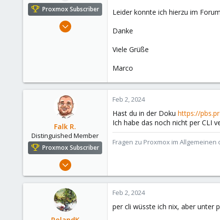
e
Proxmox Subscriber
Leider konnte ich hierzu im Forum
r
Feb 2, 2024
Danke
105
12
Viele Grüße
23
Marco
Feb 2, 2024
Hast du in der Doku
https://pbs.
Ich habe das noch nicht per CLI ve
Falk R.
Distinguished Member
Fragen zu Proxmox im Allgemeinen o
Proxmox Subscriber
Aug 2, 2021
6,852
2,915
Feb 2, 2024
278
per cli wüsste ich nix, aber unte
47
RolandK