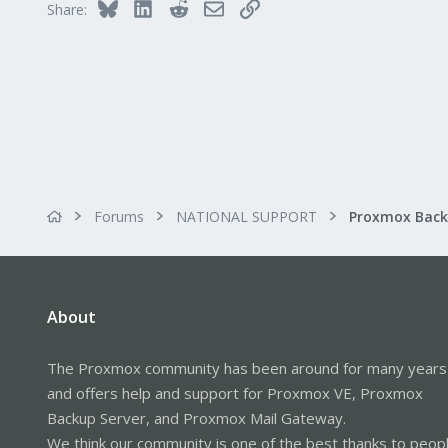
Bluesky
LinkedIn
Reddit
Email
Link
Share:
Forums
NATIONAL SUPPORT
About
The Proxmox community has been around for many years
and offers help and support for Proxmox VE, Proxmox
Backup Server, and Proxmox Mail Gateway.
We think our community is one of the best thanks to peop