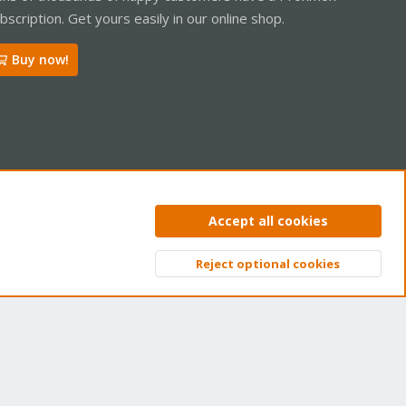
bscription. Get yours easily in our online shop.
Buy now!
ntact us
Terms and rules
Privacy policy
Help
Home
R
Accept all cookies
S
S
Reject optional cookies
Top
Bott