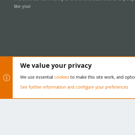
like you!
We value your privacy
Cookies
Proxmox Support Forum - Light Mode
We use essential
cookies
to make this site work, and opti
See further information and configure your preferences
®
Community platform by XenForo
© 2010-2026 XenForo Ltd.