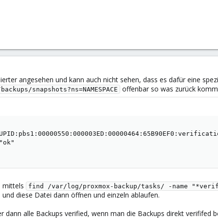
lierter angesehen und kann auch nicht sehen, dass es dafür eine spez
offenbar so was zurück komm
/backups/snapshots?ns=NAMESPACE
UPID:pbs1:00000550:000003ED:00000464:65B90EF0:verificati
ok"

 mittels
find /var/log/proxmox-backup/tasks/ -name "*verif
n und diese Datei dann öffnen und einzeln ablaufen.
cher dann alle Backups verified, wenn man die Backups direkt verifife