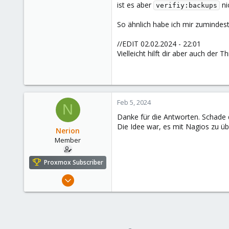
ist es aber
ni
verifiy:backups
So ähnlich habe ich mir zumindes
//EDIT 02.02.2024 - 22:01
Vielleicht hilft dir aber auch der T
Feb 5, 2024
N
Danke für die Antworten. Schade da
Die Idee war, es mit Nagios zu ü
Nerion
Member
Proxmox Subscriber
Feb 2, 2024
105
12
23