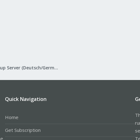
Proxmox Backup Server (Deutsch/German)
Quick Navigation
G
Th
Home
ru
Get Subscription
se
le
Te