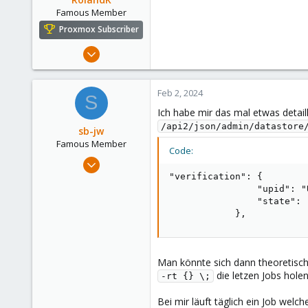
Alfhausen, Germany
Famous Member
roesing.it
Proxmox Subscriber
Mar 5, 2019
1,169
321
Feb 2, 2024
S
128
Ich habe mir das mal etwas detail
53
/api2/json/admin/datastore
sb-jw
Famous Member
Code:
Jan 23, 2018
1,843
"verification": {

                "upid": "
302
                "state": "
128
            },
35
Man könnte sich dann theoretisch
die letzen Jobs hole
-rt {} \;
Bei mir läuft täglich ein Job wel