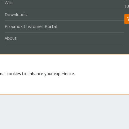
Wiki
su
Downloads
Proxmox Customer Portal
About
Co
onal cookies to enhance your experience.