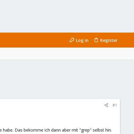
Log in
Register
#1
ne habe. Das bekomme ich dann aber mit "grep" selbst hin.