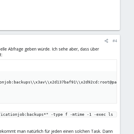
#4
ielle Abfrage geben würde. Ich sehe aber, dass über
t:
onjob:backups\\x3av\\x2d137baf91\\x2d92cd:root@pam:",

icationjob:backups*" -type f -mtime -1 -exec ls 
d bekommt man natürlich für jeden einen solchen Task. Dann