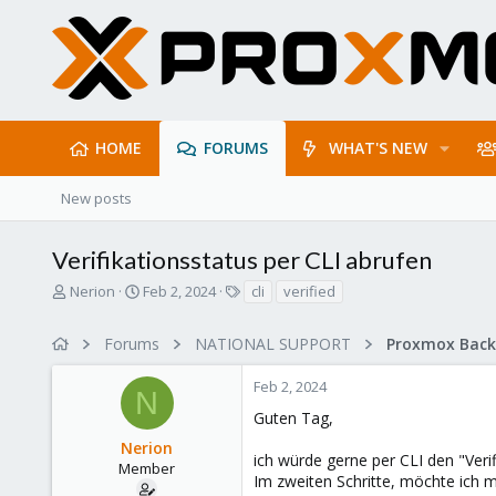
HOME
FORUMS
WHAT'S NEW
New posts
Verifikationsstatus per CLI abrufen
T
S
T
Nerion
Feb 2, 2024
cli
verified
h
t
a
r
a
g
Forums
NATIONAL SUPPORT
e
r
s
a
t
Feb 2, 2024
d
d
N
s
a
Guten Tag,
t
t
Nerion
a
e
ich würde gerne per CLI den "Veri
r
Member
Im zweiten Schritte, möchte ich m
t