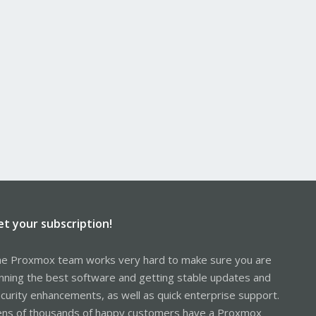
et your subscription!
e Proxmox team works very hard to make sure you are
nning the best software and getting stable updates and
curity enhancements, as well as quick enterprise support.
ns of thousands of happy customers have a Proxmox