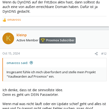
Wenn du DynDNS auf der Fritzbox aktiv hast, dann solltest du
auch eine von außen erreichbare Domain haben. Dafür ist ja
DynDNS gedacht.
omavoss
R
e
a
c
kleinp
K
t
Active Member
Proxmox Subscriber
i
o
n
Oct 15, 2024
#12
s
:
omavoss said:
Insgesamt fühle ich mich überfordert und stelle mein Projekt
"Vaultwarden auf Proxmox" ein.
Ich denke, dass ist die sinnvollste Idee.
Denn es geht um DEIN Passwörter.
Wenn mal was nicht läuft oder ein Update schief geht und alles ist
weg und Du kannst nicht selber Fehler suchen, isses doof...