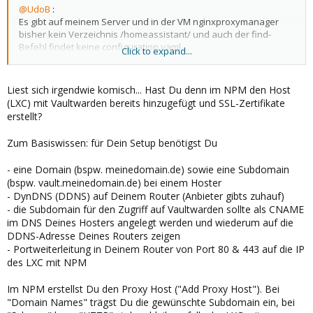
@UdoB
:
Es gibt auf meinem Server und in der VM nginxproxymanager
bisher kein Verzeichnis /homeassistant/ und auch der find-
Befehl findet keine configuration.yaml.
Click to expand...
@noPa$$word
:
Der Proxy Manager ist als LXC auf dem Server und funktioniert,
Liest sich irgendwie komisch... Hast Du denn im NPM den Host
wie nun weiter?
(LXC) mit Vaultwarden bereits hinzugefügt und SSL-Zertifikate
erstellt?
Ich denke, vielleicht sollte ich an dieser Stelle aufgeben und mir
einen anderen Passwortmanager suchen. Aber eigentlich gebe
Zum Basiswissen: für Dein Setup benötigst Du
ich nicht so schnell auf, vielleicht bin ich nur einen oder zwei
kleine Schritte von der Lösung entfernt?
- eine Domain (bspw. meinedomain.de) sowie eine Subdomain
(bspw. vault.meinedomain.de) bei einem Hoster
Danke und viele Grüße.
- DynDNS (DDNS) auf Deinem Router (Anbieter gibts zuhauf)
- die Subdomain für den Zugriff auf Vaultwarden sollte als CNAME
Edit:
im DNS Deines Hosters angelegt werden und wiederum auf die
Ich sollte wohl erstmal die LXC-VM Home Assistant installieren . . .
DDNS-Adresse Deines Routers zeigen
- Portweiterleitung in Deinem Router von Port 80 & 443 auf die IP
des LXC mit NPM
Im NPM erstellst Du den Proxy Host ("Add Proxy Host"). Bei
"Domain Names" trägst Du die gewünschte Subdomain ein, bei