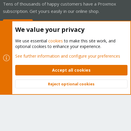
Tens of thousands of happy customers have a Proxmox
subscription. Get yours easily in our online shop.
Buy now!
We value your privacy
We use essential
cookies
to make this site work, and
optional cookies to enhance your experience.
Cookies
Proxmox Support Forum - Light Mode
See further information and configure your preferences
Contact us
Terms and rules
Privacy policy
Help
Home
R
S
Accept all cookies
S
®
Community platform by XenForo
© 2010-2026 XenForo Ltd.
Reject optional cookies
Top
Bott