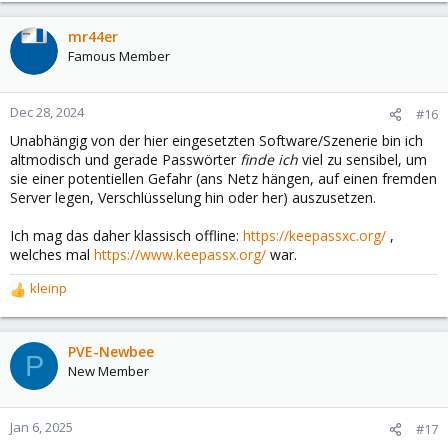
a
c
mr44er
t
Famous Member
i
o
n
Dec 28, 2024
#16
s
Unabhängig von der hier eingesetzten Software/Szenerie bin ich
:
altmodisch und gerade Passwörter
finde ich
viel zu sensibel, um
sie einer potentiellen Gefahr (ans Netz hängen, auf einen fremden
Server legen, Verschlüsselung hin oder her) auszusetzen.
Ich mag das daher klassisch offline:
https://keepassxc.org/
,
welches mal
https://www.keepassx.org/
war.
kleinp
R
e
a
c
PVE-Newbee
P
t
New Member
i
o
n
Jan 6, 2025
#17
s