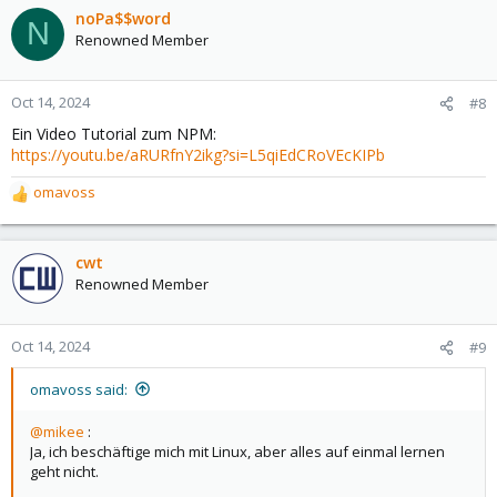
noPa$$word
N
Renowned Member
Oct 14, 2024
#8
Ein Video Tutorial zum NPM:
https://youtu.be/aRURfnY2ikg?si=L5qiEdCRoVEcKIPb
omavoss
R
e
a
c
cwt
t
Renowned Member
i
o
n
Oct 14, 2024
#9
s
:
omavoss said:
@mikee
:
Ja, ich beschäftige mich mit Linux, aber alles auf einmal lernen
geht nicht.