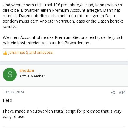
s
Und wenn einem nicht mal 10€ pro Jahr egal sind, kann man sich
:
direkt bei Bitwarden einen Premium-Account anlegen. Dann hat
man die Daten natürlich nicht mehr unter dem eigenen Dach,
sondern muss dem Anbieter vertrauen, dass er die Daten korrekt
schützt.
Wem ein Account ohne das Premium-Gedöns reicht, der legt sich
halt ein kostenfreien Account bei Bitwarden an...
Johannes S
and
omavoss
R
e
a
c
shodan
S
t
Active Member
i
o
n
Dec 23, 2024
#14
s
Hello,
:
I have made a vaultwarden install script for proxmox that is very
easy to use.