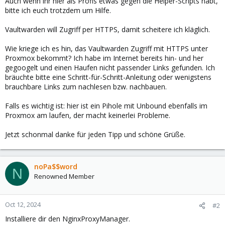
Auch wenn ihr hier als Profis etwas gegen die Helper-Scripts habt,
bitte ich euch trotzdem um Hilfe.
Vaultwarden will Zugriff per HTTPS, damit scheitere ich kläglich.
Wie kriege ich es hin, das Vaultwarden Zugriff mit HTTPS unter
Proxmox bekommt? Ich habe im Internet bereits hin- und her
gegoogelt und einen Haufen nicht passender Links gefunden. Ich
bräuchte bitte eine Schritt-für-Schritt-Anleitung oder wenigstens
brauchbare Links zum nachlesen bzw. nachbauen.
Falls es wichtig ist: hier ist ein Pihole mit Unbound ebenfalls im
Proxmox am laufen, der macht keinerlei Probleme.
Jetzt schonmal danke für jeden Tipp und schöne Grüße.
noPa$$word
N
Renowned Member
Oct 12, 2024
#2
Installiere dir den NginxProxyManager.