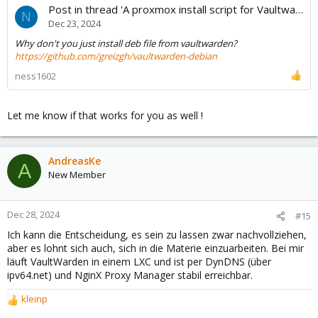
Post in thread 'A proxmox install script for Vaultwarden'
N
Dec 23, 2024
Why don't you just install deb file from vaultwarden?
https://github.com/greizgh/vaultwarden-debian
ness1602
Let me know if that works for you as well !
AndreasKe
A
New Member
Dec 28, 2024
#15
Ich kann die Entscheidung, es sein zu lassen zwar nachvollziehen,
aber es lohnt sich auch, sich in die Materie einzuarbeiten. Bei mir
läuft VaultWarden in einem LXC und ist per DynDNS (über
ipv64.net) und NginX Proxy Manager stabil erreichbar.
kleinp
R
e