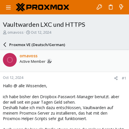
Vaultwarden LXC und HTTPS
T
S
omavoss
Oct 12, 2024
h
t
r
a
Proxmox VE (Deutsch/German)
e
r
a
t
omavoss
O
d
d
Active Member
s
a
t
t
a
e
Oct 12, 2024
#1
r
t
Hallo @ alle Wissenden,
e
r
ich habe bisher den Dropbox-Passwort-Manager benutzt. aber
der will seit ein paar Tagen Geld sehen.
Deshalb habe ich mich dazu entschlossen, Vaultwarden auf
meinem Proxmox-Server zu installieren, das hat mit den
Proxmox-Helper-Scripts sehr gut funktioniert.