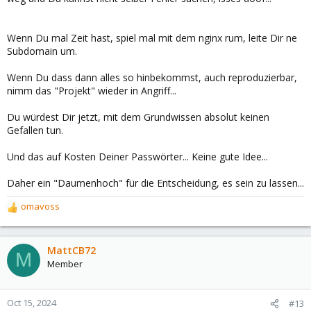
Wenn Du mal Zeit hast, spiel mal mit dem nginx rum, leite Dir ne
Subdomain um.
Wenn Du dass dann alles so hinbekommst, auch reproduzierbar,
nimm das "Projekt" wieder in Angriff...
Du würdest Dir jetzt, mit dem Grundwissen absolut keinen
Gefallen tun.
Und das auf Kosten Deiner Passwörter... Keine gute Idee...
Daher ein "Daumenhoch" für die Entscheidung, es sein zu lassen...
omavoss
R
e
a
c
MattCB72
M
t
Member
i
o
n
Oct 15, 2024
#13