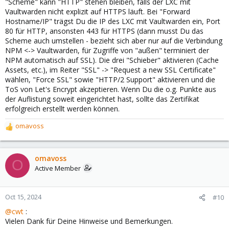
"Scheme" kann "HTTP" stehen bleiben, falls der LXC mit
Vaultwarden nicht explizit auf HTTPS läuft. Bei "Forward
Hostname/IP" trägst Du die IP des LXC mit Vaultwarden ein, Port
80 für HTTP, ansonsten 443 für HTTPS (dann musst Du das
Scheme auch umstellen - bezieht sich aber nur auf die Verbindung
NPM <-> Vaultwarden, für Zugriffe von "außen" terminiert der
NPM automatisch auf SSL). Die drei "Schieber" aktivieren (Cache
Assets, etc.), im Reiter "SSL" -> "Request a new SSL Certificate"
wählen, "Force SSL" sowie "HTTP/2 Support" aktivieren und die
ToS von Let's Encrypt akzeptieren. Wenn Du die o.g. Punkte aus
der Auflistung soweit eingerichtet hast, sollte das Zertifikat
erfolgreich erstellt werden können.
omavoss
R
e
a
c
omavoss
O
t
Active Member
i
o
n
Oct 15, 2024
#10
s
@cwt
:
:
Vielen Dank für Deine Hinweise und Bemerkungen.