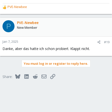
PVE-Newbee
R
e
a
c
PVE-Newbee
P
t
New Member
i
o
n
Jan 7, 2025
#19
s
Danke, aber das hatte ich schon probiert. Klappt nicht.
:
You must log in or register to reply here.
Bluesky
LinkedIn
Reddit
Email
Link
Share: