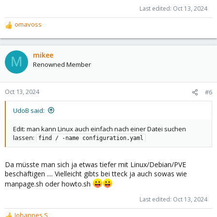
Last edited:
Oct 13, 2024
omavoss
R
e
a
c
mikee
M
t
Renowned Member
i
o
n
Oct 13, 2024
#6
s
:
UdoB said:
Edit: man kann Linux auch einfach nach einer Datei suchen
lassen:
find / -name configuration.yaml
Da müsste man sich ja etwas tiefer mit Linux/Debian/PVE
beschäftigen .... Vielleicht gibts bei tteck ja auch sowas wie
manpage.sh oder howto.sh
Last edited:
Oct 13, 2024
Johannes S