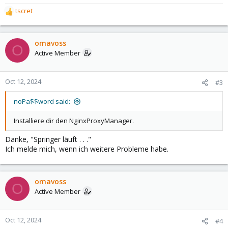
tscret
R
e
a
c
omavoss
O
t
Active Member
i
o
n
Oct 12, 2024
#3
s
:
noPa$$word said:
Installiere dir den NginxProxyManager.
Danke, "Springer läuft . . ."
Ich melde mich, wenn ich weitere Probleme habe.
omavoss
O
Active Member
Oct 12, 2024
#4