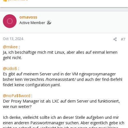
R
e
a
c
omavoss
O
t
Active Member
i
o
n
Oct 13, 2024
#7
s
@mikee
:
:
Ja, ich beschäftige mich mit Linux, aber alles auf einmal lernen
geht nicht.
@UdoB
:
Es gibt auf meinem Server und in der VM nginxproxymanager
bisher kein Verzeichnis /homeassistant/ und auch der find-Befehl
findet keine configuration.yaml.
@noPa$$word
:
Der Proxy Manager ist als LXC auf dem Server und funktioniert,
wie nun weiter?
Ich denke, vielleicht sollte ich an dieser Stelle aufgeben und mir
einen anderen Passwortmanager suchen. Aber eigentlich gebe ich