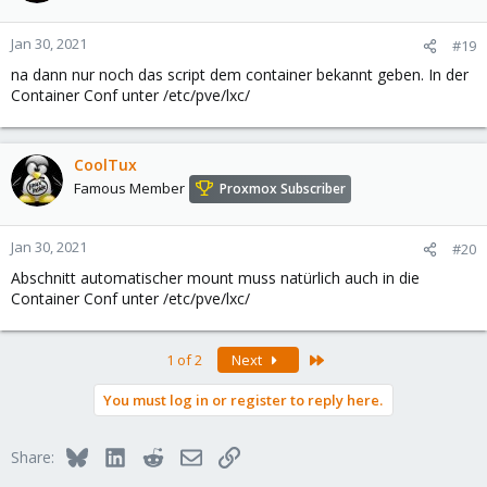
Jan 30, 2021
#19
na dann nur noch das script dem container bekannt geben. In der
Container Conf unter /etc/pve/lxc/
CoolTux
Famous Member
Proxmox Subscriber
Jan 30, 2021
#20
Abschnitt automatischer mount muss natürlich auch in die
Container Conf unter /etc/pve/lxc/
Last
1 of 2
Next
You must log in or register to reply here.
Bluesky
LinkedIn
Reddit
Email
Link
Share: