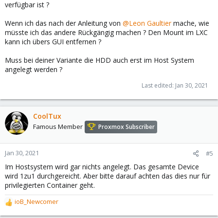
verfügbar ist ?
Wenn ich das nach der Anleitung von
@Leon Gaultier
mache, wie
müsste ich das andere Rückgängig machen ? Den Mount im LXC
kann ich übers GUI entfernen ?
Muss bei deiner Variante die HDD auch erst im Host System
angelegt werden ?
Last edited:
Jan 30, 2021
CoolTux
Famous Member
Proxmox Subscriber
Jan 30, 2021
#5
Im Hostsystem wird gar nichts angelegt. Das gesamte Device
wird 1zu1 durchgereicht. Aber bitte darauf achten das dies nur für
privilegierten Container geht.
ioB_Newcomer
R
e