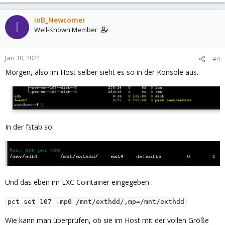
ioB_Newcomer
I
Well-Known Member
Jan 30, 2021
#4
Morgen, also im Host selber sieht es so in der Konsole aus.
In der fstab so:
Und das eben im LXC Cointainer eingegeben :
pct set 107 -mp0 /mnt/exthdd/,mp=/mnt/exthdd
Wie kann man überprüfen, ob sie im Host mit der vollen Größe