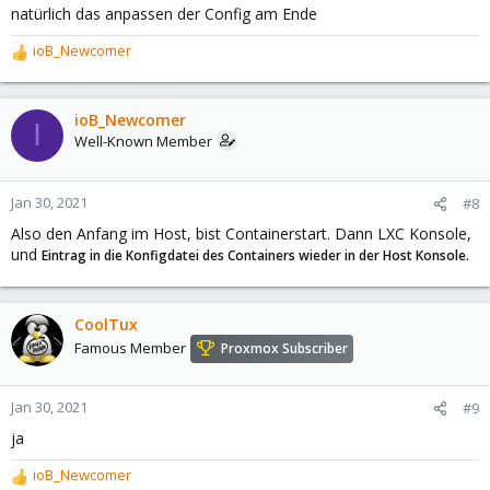
natürlich das anpassen der Config am Ende
ioB_Newcomer
R
e
a
c
ioB_Newcomer
I
t
Well-Known Member
i
o
n
Jan 30, 2021
#8
s
Also den Anfang im Host, bist Containerstart. Dann LXC Konsole,
:
und
Eintrag in die Konfigdatei des Containers wieder in der Host Konsole.
CoolTux
Famous Member
Proxmox Subscriber
Jan 30, 2021
#9
ja
ioB_Newcomer
R