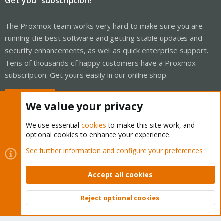
Get your subscription!
The Proxmox team works very hard to make sure you are
running the best software and getting stable updates and
security enhancements, as well as quick enterprise support.
Tens of thousands of happy customers have a Proxmox
subscription. Get yours easily in our online shop.
Buy now!
We value your privacy
We use essential
cookies
to make this site work, and
optional cookies to enhance your experience.
Cookies
Proxmox Support Forum - Light Mode
See further information and configure your preferences
Contact us
Terms and rules
Privacy policy
Help
Home
R
S
Accept all cookies
S
®
Community platform by XenForo
© 2010-2026 XenForo Ltd.
Reject optional cookies
Top
Bott