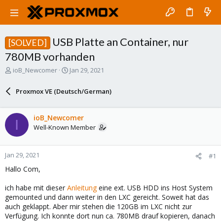
USB Platte an Container, nur
[SOLVED]
780MB vorhanden
T
S
ioB_Newcomer
Jan 29, 2021
h
t
r
a
Proxmox VE (Deutsch/German)
e
r
a
t
d
d
ioB_Newcomer
I
s
a
Well-Known Member
t
t
a
e
r
Jan 29, 2021
#1
t
e
Hallo Com,
r
ich habe mit dieser
Anleitung
eine ext. USB HDD ins Host System
gemounted und dann weiter in den LXC gereicht. Soweit hat das
auch geklappt. Aber mir stehen die 120GB im LXC nicht zur
Verfügung. Ich konnte dort nun ca. 780MB drauf kopieren, danach