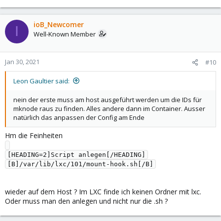
e
a
c
ioB_Newcomer
I
t
Well-Known Member
i
o
n
Jan 30, 2021
#10
s
:
Leon Gaultier said:
nein der erste muss am host ausgeführt werden um die IDs für
mknode raus zu finden. Alles andere dann im Container. Ausser
natürlich das anpassen der Config am Ende
Hm die Feinheiten
[HEADING=2]Script anlegen[/HEADING]

wieder auf dem Host ? Im LXC finde ich keinen Ordner mit lxc.
Oder muss man den anlegen und nicht nur die .sh ?