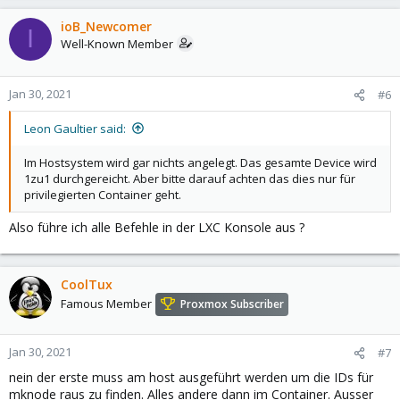
a
c
ioB_Newcomer
I
t
Well-Known Member
i
o
n
Jan 30, 2021
#6
s
:
Leon Gaultier said:
Im Hostsystem wird gar nichts angelegt. Das gesamte Device wird
1zu1 durchgereicht. Aber bitte darauf achten das dies nur für
privilegierten Container geht.
Also führe ich alle Befehle in der LXC Konsole aus ?
CoolTux
Famous Member
Proxmox Subscriber
Jan 30, 2021
#7
nein der erste muss am host ausgeführt werden um die IDs für
mknode raus zu finden. Alles andere dann im Container. Ausser