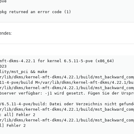
ve

pkg returned an error code (1)
endes:
mft-dkms-4.22.1 for kernel 6.5.11-5-pve (x86_64)

23

lity/mst_pci && make

r/lib/dkms/kernel-mft-dkms/4.22.1/build/mst_backward_com
11-4-pve/build M=/var/lib/dkms/kernel-mft-dkms/4.22.1/bu
r/lib/dkms/kernel-mft-dkms/4.22.1/build/mst_backward_com
bserver verfügbar: -j1 wird gesetzt. Fügen Sie der Urspru
/6.5.11-4-pve/build: Datei oder Verzeichnis nicht gefunde
r/lib/dkms/kernel-mft-dkms/4.22.1/build/mst_backward_com
: all] Fehler 2

r/lib/dkms/kernel-mft-dkms/4.22.1/build/mst_backward_com
l] Fehler 2