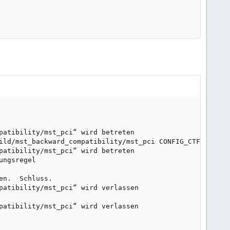
patibility/mst_pci“ wird betreten

ild/mst_backward_compatibility/mst_pci CONFIG_CTF= CONFIG
patibility/mst_pci“ wird betreten

ngsregel

n.  Schluss.

patibility/mst_pci“ wird verlassen

patibility/mst_pci“ wird verlassen
