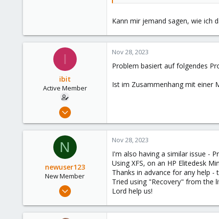
Kann mir jemand sagen, wie ich 
Nov 28, 2023
I
Problem basiert auf folgendes P
ibit
Ist im Zusammenhang mit einer 
Active Member
Dec 21, 2020
17
3
Nov 28, 2023
N
43
I'm also having a similar issue -
41
Using XFS, on an HP Elitedesk Mi
newuser123
Thanks in advance for any help - 
New Member
Tried using "Recovery" from the li
Nov 28, 2023
Lord help us!
8
0