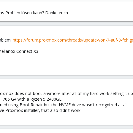
das Problen lösen kann? Danke euch
roblem:
https://forum.proxmox.com/threads/update-von-7-auf-8-fehl
Mellanox Connect X3
 Proxmox does not boot anymore after all of my hard work setting it u
ni 705 G4 with a Ryzen 5 2400GE.
tried using Boot Repair but the NVME drive wasn't recognized at all.
ve Proxmox installer, that also didn't work.