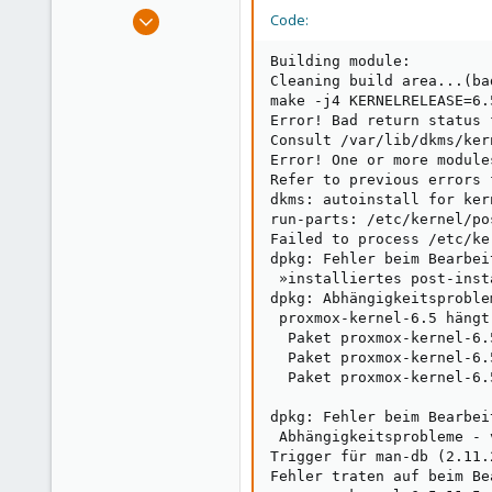
e
Dec 21, 2020
Code:
r
17
Building module:

3
Cleaning build area...(ba
43
make -j4 KERNELRELEASE=6.
Error! Bad return status 
41
Consult /var/lib/dkms/ker
Error! One or more module
Refer to previous errors 
dkms: autoinstall for ker
run-parts: /etc/kernel/po
Failed to process /etc/ke
dpkg: Fehler beim Bearbei
 »installiertes post-inst
dpkg: Abhängigkeitsproble
 proxmox-kernel-6.5 hängt
  Paket proxmox-kernel-6.
  Paket proxmox-kernel-6.
  Paket proxmox-kernel-6.
dpkg: Fehler beim Bearbei
 Abhängigkeitsprobleme - 
Trigger für man-db (2.11.
Fehler traten auf beim Be