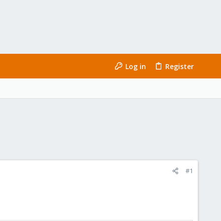
Log in
Register
#1