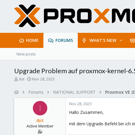
HOME
FORUMS
WHAT'S NEW
New posts
Upgrade Problem auf proxmox-kernel-6.
T
S
ibit
Nov 28, 2023
h
t
r
a
Forums
NATIONAL SUPPORT
Proxmox VE (
e
r
a
t
Nov 28, 2023
d
d
I
s
a
Hallo Zusammen,
t
t
ibit
a
e
mit dem Upgrade-Befehl bin ich i
Active Member
r
t