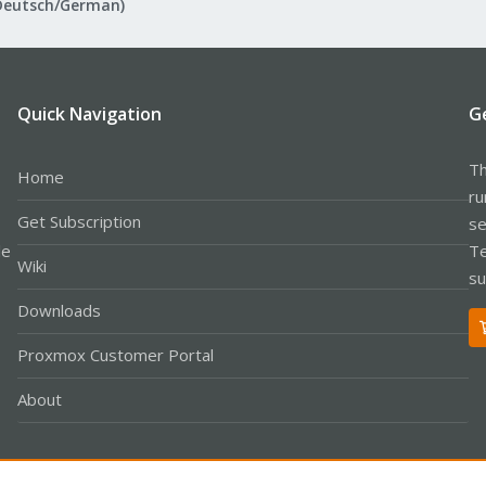
Deutsch/German)
Quick Navigation
G
Th
Home
ru
Get Subscription
se
le
Te
Wiki
su
Downloads
Proxmox Customer Portal
About