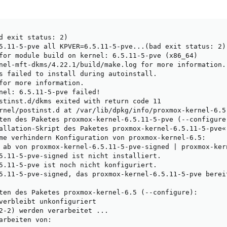
d exit status: 2)

5.11-5-pve all KPVER=6.5.11-5-pve...(bad exit status: 2)

for module build on kernel: 6.5.11-5-pve (x86_64)

nel-mft-dkms/4.22.1/build/make.log for more information.

s failed to install during autoinstall.

for more information.

nel: 6.5.11-5-pve failed!

stinst.d/dkms exited with return code 11

rnel/postinst.d at /var/lib/dpkg/info/proxmox-kernel-6.5.
ten des Paketes proxmox-kernel-6.5.11-5-pve (--configure)
allation-Skript des Paketes proxmox-kernel-6.5.11-5-pve«
me verhindern Konfiguration von proxmox-kernel-6.5:

 ab von proxmox-kernel-6.5.11-5-pve-signed | proxmox-kern
5.11-5-pve-signed ist nicht installiert.

5.11-5-pve ist noch nicht konfiguriert.

5.11-5-pve-signed, das proxmox-kernel-6.5.11-5-pve berei
ten des Paketes proxmox-kernel-6.5 (--configure):

verbleibt unkonfiguriert

2-2) werden verarbeitet ...

arbeiten von:
