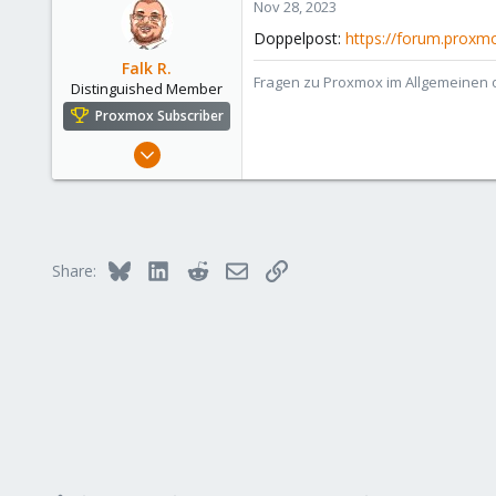
Nov 28, 2023
1
Doppelpost:
https://forum.proxm
Falk R.
Fragen zu Proxmox im Allgemeinen o
Distinguished Member
Proxmox Subscriber
Aug 2, 2021
6,852
2,915
278
47
Bluesky
LinkedIn
Reddit
Email
Link
Share:
Alfhausen, Germany
roesing.it