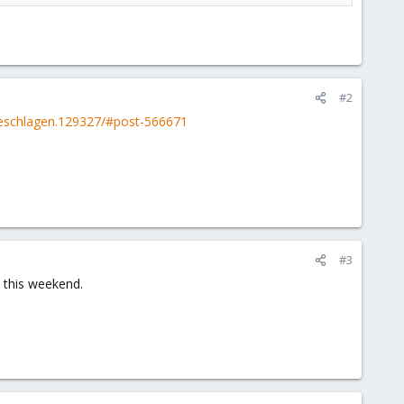
#2
geschlagen.129327/#post-566671
#3
p this weekend.