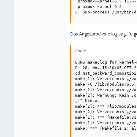
 proxmox-kernel-6.5.11-5-p
 proxmox-kernel-6.5

E: Sub-process /usr/bin/d
Das Angesprochene log sagt folg
Code:
DKMS make.log for kernel-
Di 28. Nov 15:10:05 CET 20
cd mst_backward_compatibi
make[1]: Verzeichnis „/va
make -C /lib/modules/6.5.
make[2]: Verzeichnis „/va
make[2]: Warnung: Kein Jo
„+“ hinzu.

make[2]: *** /lib/modules
make[2]: Verzeichnis „/va
make[1]: *** [Makefile:31
make[1]: Verzeichnis „/va
make: *** [Makefile:2: al