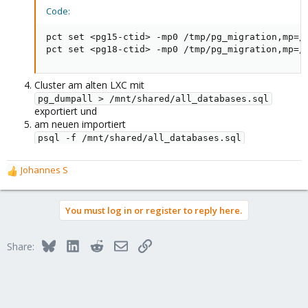
Code:
pct set <pg15-ctid> -mp0 /tmp/pg_migration,mp=/m
pct set <pg18-ctid> -mp0 /tmp/pg_migration,mp=/
Cluster am alten LXC mit
pg_dumpall > /mnt/shared/all_databases.sql
exportiert und
am neuen importiert
psql -f /mnt/shared/all_databases.sql
Johannes S
R
e
a
You must log in or register to reply here.
c
t
i
Bluesky
LinkedIn
Reddit
Email
Link
Share:
o
n
s
: