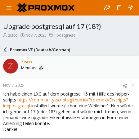
Upgrade postgresql auf 17 (18?)
T
S
T
zisco
Nov 7, 2025
postgresql
h
t
a
r
a
g
Proxmox VE (Deutsch/German)
e
r
s
a
t
zisco
d
d
Z
Member
s
a
t
t
a
e
r
Nov 7, 2025
#1
t
Ich habe einen LXC auf dem postgresql 15 mit Hilfe des helper-
e
scripts
https://community-scripts.github.io/ProxmoxVE/scripts?
r
id=postgresql
installiert wurde (schon eine Weile her). Nun würde
ich gerne auf 17 (oder 18?) gehen und würde mich freuen, wenn
jemand seine upgrade-Erkenntnisse/Erfahrungen in Form einer
Anleitung teilen könnte.
Danke!