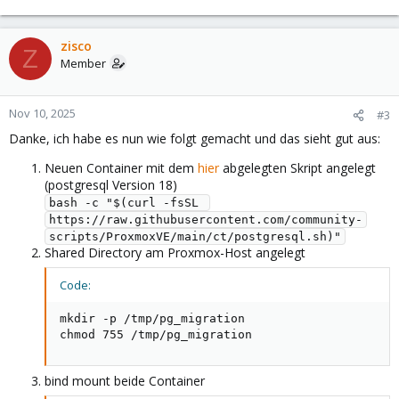
e
a
c
zisco
Z
t
Member
i
o
n
Nov 10, 2025
#3
s
Danke, ich habe es nun wie folgt gemacht und das sieht gut aus:
:
Neuen Container mit dem
hier
abgelegten Skript angelegt
(postgresql Version 18)
bash -c "$(curl -fsSL 
https://raw.githubusercontent.com/community-
scripts/ProxmoxVE/main/ct/postgresql.sh)"
Shared Directory am Proxmox-Host angelegt
Code:
mkdir -p /tmp/pg_migration

chmod 755 /tmp/pg_migration
bind mount beide Container