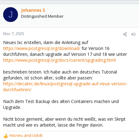
Johannes S
J
Distinguished Member
Nov 7, 2025
#2
Neues lxc erstellen, darin die Anleitung auf
https://www.postgresql.org/download/
für Version 16
durchführen, danach upgrade auf Version 17 und 18 wie unter
https://www.postgresql.org/docs/current/upgrading.html
beschrieben testen. Ich habe auch ein deutsches Tutorial
gefunden, ist schon älter, sollte aber passen:
https://decatec.de/linux/postgresql-upgrade-auf-neue-version-
durchfuehren/
Nach dem Test Backup des alten Containers machen und
Upgrade.
Nicht böse gemeint, aber wenn du nicht weißt, was ein Skript
macht und wie es arbeitet, lasse die Finger davon.
micneu
and
UdoB
R