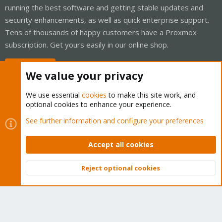
running the best software and getting stable updates and
security enhancements, as well as quick enterprise support.
Tens of thousands of happy customers have a Proxmox
subscription. Get yours easily in our online shop.
Buy now!
We value your privacy
We use essential
cookies
to make this site work, and
optional cookies to enhance your experience.
Cookies
Proxmox Support Forum - Light Mode
See further information and configure your preferences
Contact us
Terms and rules
Privacy policy
Help
Home
R
S
Accept all cookies
S
®
Community platform by XenForo
© 2010-2026 XenForo Ltd.
Reject optional cookies
Top
Bott