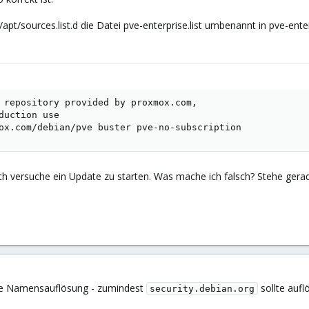
apt/sources.list.d die Datei pve-enterprise.list umbenannt in pve-ente
 repository provided by proxmox.com,

duction use

ox.com/debian/pve buster pve-no-subscription
ich versuche ein Update zu starten. Was mache ich falsch? Stehe ger
die Namensauflösung - zumindest
sollte aufl
security.debian.org