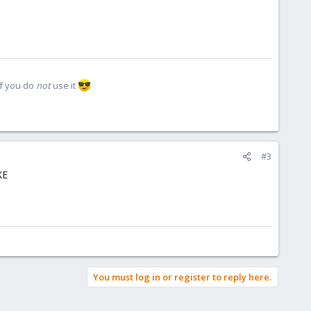
if you do
not
use it
#3
KE
You must log in or register to reply here.