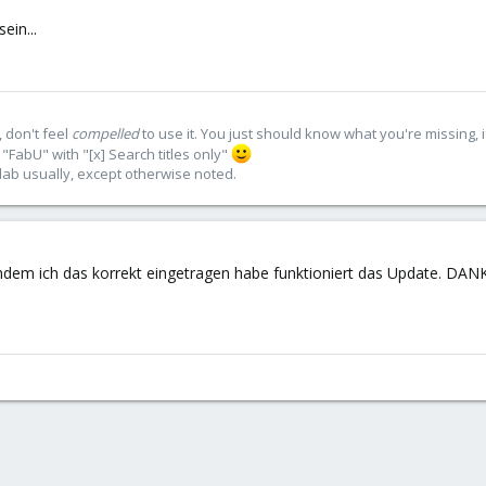
ein...
 don't feel
compelled
to use it. You just should know what you're missing, 
"FabU" with "[x] Search titles only"
lab usually, except otherwise noted.
chdem ich das korrekt eingetragen habe funktioniert das Update. DAN