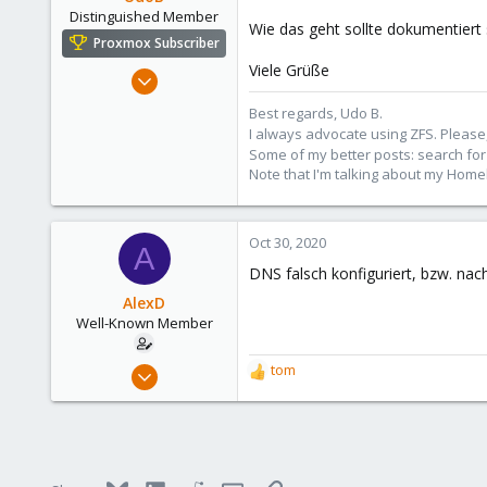
Distinguished Member
Wie das geht sollte dokumentiert s
Proxmox Subscriber
Viele Grüße
Nov 1, 2016
3,871
Best regards, Udo B.
2,590
I always advocate using ZFS. Please,
Some of my better posts: search for 
273
Note that I'm talking about my Home
Germany
Oct 30, 2020
A
DNS falsch konfiguriert, bzw. na
AlexD
Well-Known Member
Jan 16, 2020
tom
R
74
e
a
7
c
48
t
i
53