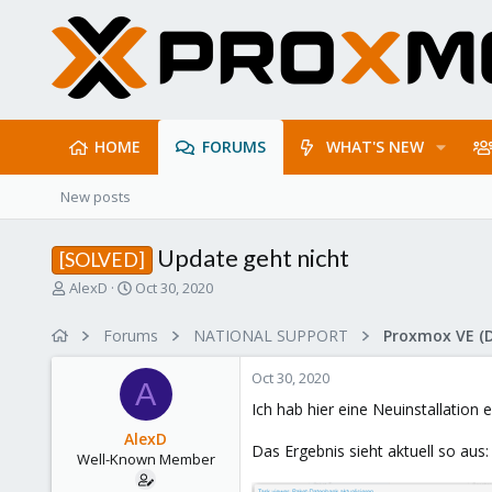
HOME
FORUMS
WHAT'S NEW
New posts
Update geht nicht
[SOLVED]
T
S
AlexD
Oct 30, 2020
h
t
r
a
Forums
NATIONAL SUPPORT
Proxmox VE (
e
r
a
t
Oct 30, 2020
d
d
A
s
a
Ich hab hier eine Neuinstallation
t
t
AlexD
a
e
Das Ergebnis sieht aktuell so aus:
Well-Known Member
r
t