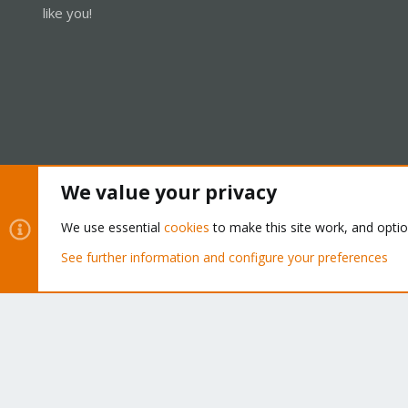
like you!
We value your privacy
Cookies
Proxmox Support Forum - Light Mode
We use essential
cookies
to make this site work, and opti
See further information and configure your preferences
®
Community platform by XenForo
© 2010-2026 XenForo Ltd.