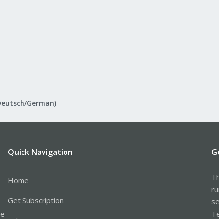
Deutsch/German)
Quick Navigation
G
Th
Home
ru
Get Subscription
se
le
Te