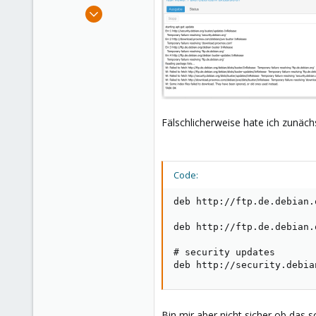
e
Jan 16, 2020
r
74
7
48
53
Fälschlicherweise hate ich zunächst
Code:
deb http://ftp.de.debian.
deb http://ftp.de.debian.
# security updates

deb http://security.debia
Bin mir aber nicht sicher ob das so