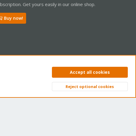
bscription. Get yours easily in our online shop.
Buy now!
ntact us
Terms and rules
Privacy policy
Help
Home
R
Accept all cookies
S
S
Reject optional cookies
Top
Bott