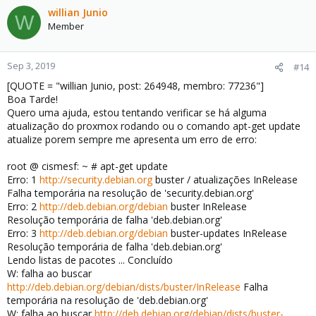
willian Junio
W
Member
Sep 3, 2019
#14
[QUOTE = "willian Junio, post: 264948, membro: 77236"]
Boa Tarde!
Quero uma ajuda, estou tentando verificar se há alguma
atualização do proxmox rodando ou o comando apt-get update
atualize porem sempre me apresenta um erro de erro:
root @ cismesf: ~ # apt-get update
Erro: 1
http://security.debian.org
buster / atualizações InRelease
Falha temporária na resolução de 'security.debian.org'
Erro: 2
http://deb.debian.org/debian
buster InRelease
Resolução temporária de falha 'deb.debian.org'
Erro: 3
http://deb.debian.org/debian
buster-updates InRelease
Resolução temporária de falha 'deb.debian.org'
Lendo listas de pacotes ... Concluído
W: falha ao buscar
http://deb.debian.org/debian/dists/buster/InRelease
Falha
temporária na resolução de 'deb.debian.org'
W: falha ao buscar
http://deb.debian.org/debian/dists/buster-