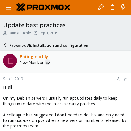
Update best practices
T
S
Eatingmuchly
Sep 1, 2019
h
t
r
a
Proxmox VE: Installation and configuration
e
r
a
t
Eatingmuchly
E
d
d
New Member
s
a
t
t
a
e
Sep 1, 2019
#1
r
t
Hi all
e
r
On my Debian servers I usually run apt updates daily to keep
things up to date with the latest security patches.
A colleague has suggested I don't need to do this and only need
to run updates on pve when a new version number is released by
the proxmox team.