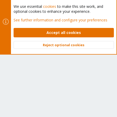
We use essential
cookies
to make this site work, and
optional cookies to enhance your experience.
Cookies
Proxmox Support Forum - Light Mode
See further information and configure your preferences
Contact us
Terms and rules
Privacy policy
Help
Home
R
S
Accept all cookies
S
®
Community platform by XenForo
© 2010-2026 XenForo Ltd.
Reject optional cookies
Top
Bott