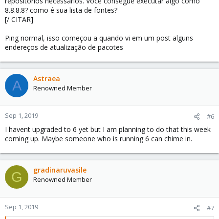
repositórios necessários. Você consegue executar algo como
8.8.8.8? como é sua lista de fontes?
[/ CITAR]
Ping normal, isso começou a quando vi em um post alguns
endereços de atualização de pacotes
Astraea
A
Renowned Member
Sep 1, 2019
#6
I havent upgraded to 6 yet but I am planning to do that this week
coming up. Maybe someone who is running 6 can chime in.
gradinaruvasile
G
Renowned Member
Sep 1, 2019
#7