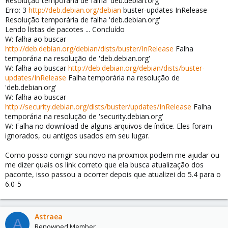
Resolução temporária de falha 'deb.debian.org'
Erro: 3
http://deb.debian.org/debian
buster-updates InRelease
Resolução temporária de falha 'deb.debian.org'
Lendo listas de pacotes ... Concluído
W: falha ao buscar
http://deb.debian.org/debian/dists/buster/InRelease
Falha
temporária na resolução de 'deb.debian.org'
W: falha ao buscar
http://deb.debian.org/debian/dists/buster-
updates/InRelease
Falha temporária na resolução de
'deb.debian.org'
W: falha ao buscar
http://security.debian.org/dists/buster/updates/InRelease
Falha
temporária na resolução de 'security.debian.org'
W: Falha no download de alguns arquivos de índice. Eles foram
ignorados, ou antigos usados em seu lugar.
Como posso corrigir sou novo na proxmox podem me ajudar ou
me dizer quais os link correto que ela busca atualização dos
paconte, isso passou a ocorrer depois que atualizei do 5.4 para o
6.0-5
Astraea
A
Renowned Member