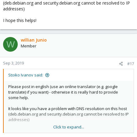
(deb.debian.org and security.debian.org cannot be resolved to IP
W: falha ao buscar
http://deb.debian.org/debian/dists/buster-
addresses)
updates/InRelease
Falha temporária na resolução de
'deb.debian.org'
I hope this helps!
W: falha ao buscar
http://security.debian.org/dists/buster/updates/InRelease
Falha
temporária na resolução de 'security.debian.org'
W: Falha no download de alguns arquivos de índice. Eles eram
willian Junio
W
ignorados, ou antigos usados em seu lugar.
Member
Como posso corrigir o novo proxy, posso me ajudar ou dizer o
que é o link correto que ela busca atualização do paconte, que
Sep 3, 2019
#17
ocorreu depois que o atualize da versão 5.4 para 6.0-5
Stoiko Ivanov said:
Please post in english (use an online translator (e.g. google
translate) if you want) - otherwise it is really hard to provide
some help.
It looks like you have a problem with DNS resolution on this host
(deb.debian.org and security.debian.org cannot be resolved to IP
addresses)
Click to expand...
I hope this helps!