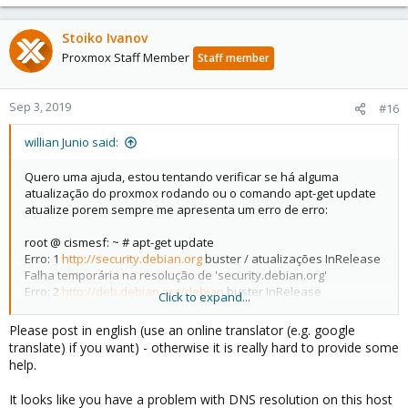
Stoiko Ivanov
Proxmox Staff Member
Staff member
Sep 3, 2019
#16
willian Junio said:
Quero uma ajuda, estou tentando verificar se há alguma
atualização do proxmox rodando ou o comando apt-get update
atualize porem sempre me apresenta um erro de erro:
root @ cismesf: ~ # apt-get update
Erro: 1
http://security.debian.org
buster / atualizações InRelease
Falha temporária na resolução de 'security.debian.org'
Erro: 2
http://deb.debian.org/debian
buster InRelease
Click to expand...
Resolução temporária de falha 'deb.debian.org'
Erro: 3
http://deb.debian.org/debian
buster-updates InRelease
Please post in english (use an online translator (e.g. google
Resolução temporária de falha 'deb.debian.org'
translate) if you want) - otherwise it is really hard to provide some
Lendo listas de pacotes ... Concluído
help.
W: falha ao buscar
http://deb.debian.org/debian/dists/buster/InRelease
Falha
It looks like you have a problem with DNS resolution on this host
temporária na resolução de 'deb.debian.org'