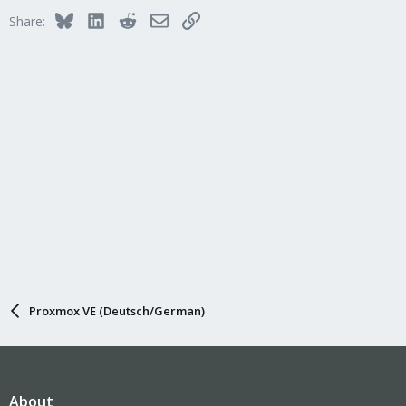
Bluesky
LinkedIn
Reddit
Email
Link
Share:
Proxmox VE (Deutsch/German)
About