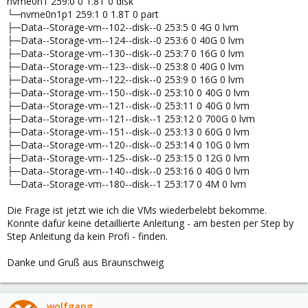
nvme0n1 259:0 0 1.8T 0 disk
└─nvme0n1p1 259:1 0 1.8T 0 part
├─Data--Storage-vm--102--disk--0 253:5 0 4G 0 lvm
├─Data--Storage-vm--124--disk--0 253:6 0 40G 0 lvm
├─Data--Storage-vm--130--disk--0 253:7 0 16G 0 lvm
├─Data--Storage-vm--123--disk--0 253:8 0 40G 0 lvm
├─Data--Storage-vm--122--disk--0 253:9 0 16G 0 lvm
├─Data--Storage-vm--150--disk--0 253:10 0 40G 0 lvm
├─Data--Storage-vm--121--disk--0 253:11 0 40G 0 lvm
├─Data--Storage-vm--121--disk--1 253:12 0 700G 0 lvm
├─Data--Storage-vm--151--disk--0 253:13 0 60G 0 lvm
├─Data--Storage-vm--120--disk--0 253:14 0 10G 0 lvm
├─Data--Storage-vm--125--disk--0 253:15 0 12G 0 lvm
├─Data--Storage-vm--140--disk--0 253:16 0 40G 0 lvm
└─Data--Storage-vm--180--disk--1 253:17 0 4M 0 lvm
Die Frage ist jetzt wie ich die VMs wiederbelebt bekomme.
Konnte dafür keine detaillierte Anleitung - am besten per Step by
Step Anleitung da kein Profi - finden.
Danke und Gruß aus Braunschweig
wolfgang