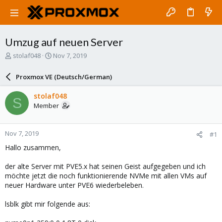
Umzug auf neuen Server
T
S
stolaf048
Nov 7, 2019
h
t
r
a
Proxmox VE (Deutsch/German)
e
r
a
t
stolaf048
S
d
d
Member
s
a
t
t
a
e
Nov 7, 2019
#1
r
t
Hallo zusammen,
e
r
der alte Server mit PVE5.x hat seinen Geist aufgegeben und ich
möchte jetzt die noch funktionierende NVMe mit allen VMs auf
neuer Hardware unter PVE6 wiederbeleben.
lsblk gibt mir folgende aus: