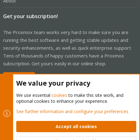
About
Get your subscription!
The Proxmox team works very hard to make sure you are
running the best software and getting stable updates and
security enhancements, as well as quick enterprise support.
Tens of thousands of happy customers have a Proxmox
subscription. Get yours easily in our online shop.
Buy now!
We value your privacy
We use essential
cookies
to make this site work, and
optional cookies to enhance your experience.
Cookies
Proxmox Support Forum - Light Mode
See further information and configure your preferences
Contact us
Terms and rules
Privacy policy
Help
Home
R
S
Accept all cookies
S
®
Community platform by XenForo
© 2010-2026 XenForo Ltd.