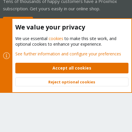
Tens of thousands of happy customers have a Proxmox
subscription. Get yours easily in our online shop.
Buy now!
We value your privacy
We use essential
cookies
to make this site work, and
optional cookies to enhance your experience.
Cookies
Proxmox Support Forum - Light Mode
See further information and configure your preferences
Contact us
Terms and rules
Privacy policy
Help
Home
R
S
Accept all cookies
S
®
Community platform by XenForo
© 2010-2026 XenForo Ltd.
Reject optional cookies
Top
Bott