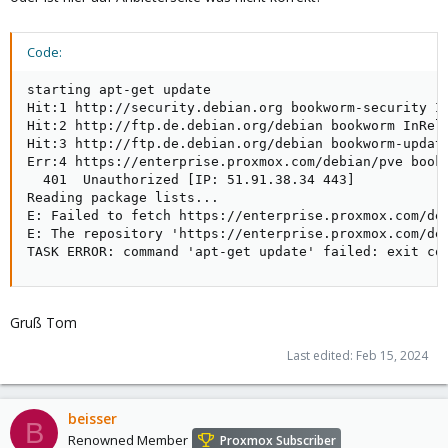
Code:
starting apt-get update

Hit:1 http://security.debian.org bookworm-security In
Hit:2 http://ftp.de.debian.org/debian bookworm InRele
Hit:3 http://ftp.de.debian.org/debian bookworm-update
Err:4 https://enterprise.proxmox.com/debian/pve bookw
  401  Unauthorized [IP: 51.91.38.34 443]

Reading package lists...

E: Failed to fetch https://enterprise.proxmox.com/deb
E: The repository 'https://enterprise.proxmox.com/deb
TASK ERROR: command 'apt-get update' failed: exit co
Gruß Tom
Last edited:
Feb 15, 2024
beisser
B
Renowned Member
Proxmox Subscriber