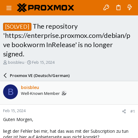
The repository
[SOLVED]
'https://enterprise.proxmox.com/debian/p
ve bookworm InRelease' is no longer
signed.
T
S
boisbleu
Feb 15, 2024
h
t
r
a
Proxmox VE (Deutsch/German)
e
r
a
t
boisbleu
B
d
d
Well-Known Member
s
a
t
t
a
e
Feb 15, 2024
#1
r
t
Guten Morgen,
e
r
liegt der Fehler bei mir, hat das was mit der Subscription zu tun
oder ist hier auf Anbieterseite was nicht korrekt?