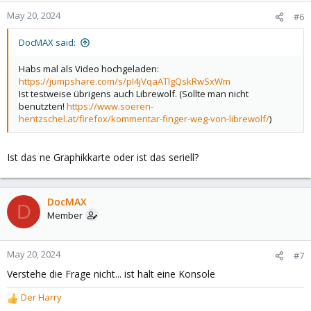
May 20, 2024
#6
DocMAX said:
Habs mal als Video hochgeladen:
https://jumpshare.com/s/pI4jVqaATlgQskRwSxWm
Ist testweise übrigens auch Librewolf. (Sollte man nicht
benutzten!
https://www.soeren-
hentzschel.at/firefox/kommentar-finger-weg-von-librewolf/
)
Ist das ne Graphikkarte oder ist das seriell?
DocMAX
D
Member
May 20, 2024
#7
Verstehe die Frage nicht... ist halt eine Konsole
Der Harry
R