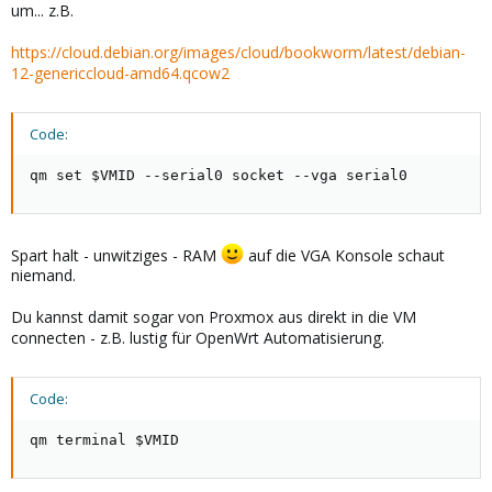
um... z.B.
https://cloud.debian.org/images/cloud/bookworm/latest/debian-
12-genericcloud-amd64.qcow2
Code:
qm set $VMID --serial0 socket --vga serial0
Spart halt - unwitziges - RAM
auf die VGA Konsole schaut
niemand.
Du kannst damit sogar von Proxmox aus direkt in die VM
connecten - z.B. lustig für OpenWrt Automatisierung.
Code:
qm terminal $VMID