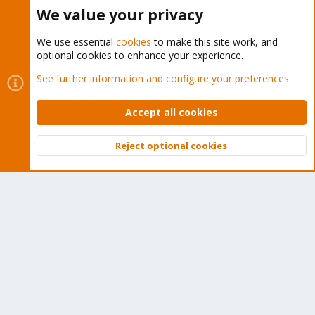
Buy now!
We value your privacy
We use essential
cookies
to make this site work, and
optional cookies to enhance your experience.
Cookies
Proxmox Support Forum - Light Mode
See further information and configure your preferences
Contact us
Terms and rules
Privacy policy
Help
Home
R
S
Accept all cookies
S
®
Community platform by XenForo
© 2010-2026 XenForo Ltd.
Reject optional cookies
Top
Bott