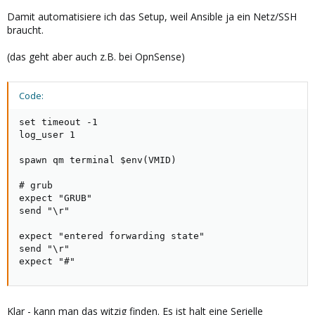
Damit automatisiere ich das Setup, weil Ansible ja ein Netz/SSH
braucht.
(das geht aber auch z.B. bei OpnSense)
Code:
set timeout -1

log_user 1

spawn qm terminal $env(VMID)

# grub

expect "GRUB"

send "\r"

expect "entered forwarding state"

send "\r"

expect "#"
Klar - kann man das witzig finden. Es ist halt eine Serielle