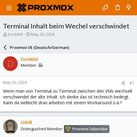
Terminal Inhalt beim Wechel verschwindet
T
S
DocMAX
May 20, 2024
h
t
r
a
Proxmox VE (Deutsch/German)
e
r
a
t
DocMAX
D
d
d
Member
s
a
t
t
a
e
May 20, 2024
#1
r
t
Wenn man von Terminal zu Terminal zwischen den VMs wechselt
e
verschwindet der alte Inhalt. Ich denke das ist technisch bedingt.
r
Kann da vielleicht dran arbeiten mit einem Workaround o.ä.?
UdoB
Distinguished Member
Proxmox Subscriber