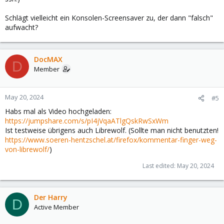
Schlägt vielleicht ein Konsolen-Screensaver zu, der dann "falsch"
aufwacht?
DocMAX
D
Member
May 20, 2024
#5
Habs mal als Video hochgeladen:
https://jumpshare.com/s/pI4jVqaATlgQskRwSxWm
Ist testweise übrigens auch Librewolf. (Sollte man nicht benutzten!
https://www.soeren-hentzschel.at/firefox/kommentar-finger-weg-
von-librewolf/
)
Last edited:
May 20, 2024
Der Harry
D
Active Member