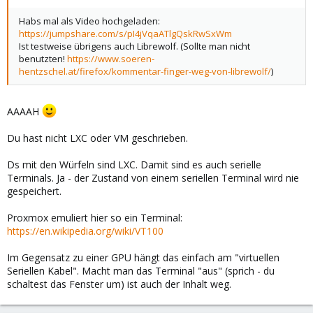
Habs mal als Video hochgeladen:
https://jumpshare.com/s/pI4jVqaATlgQskRwSxWm
Ist testweise übrigens auch Librewolf. (Sollte man nicht
benutzten!
https://www.soeren-
hentzschel.at/firefox/kommentar-finger-weg-von-librewolf/
)
AAAAH
Du hast nicht LXC oder VM geschrieben.
Ds mit den Würfeln sind LXC. Damit sind es auch serielle
Terminals. Ja - der Zustand von einem seriellen Terminal wird nie
gespeichert.
Proxmox emuliert hier so ein Terminal:
https://en.wikipedia.org/wiki/VT100
Im Gegensatz zu einer GPU hängt das einfach am "virtuellen
Seriellen Kabel". Macht man das Terminal "aus" (sprich - du
schaltest das Fenster um) ist auch der Inhalt weg.