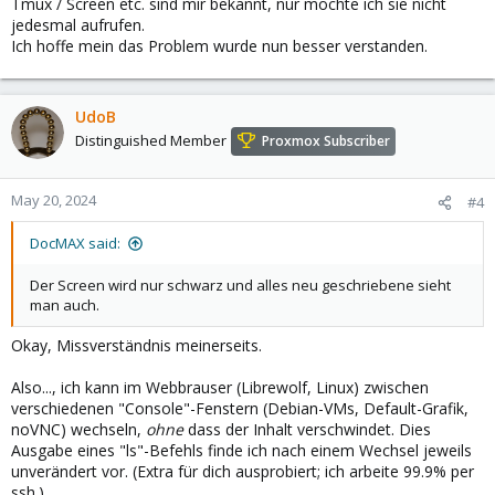
Tmux / Screen etc. sind mir bekannt, nur möchte ich sie nicht
jedesmal aufrufen.
Ich hoffe mein das Problem wurde nun besser verstanden.
UdoB
Distinguished Member
Proxmox Subscriber
May 20, 2024
#4
DocMAX said:
Der Screen wird nur schwarz und alles neu geschriebene sieht
man auch.
Okay, Missverständnis meinerseits.
Also..., ich kann im Webbrauser (Librewolf, Linux) zwischen
verschiedenen "Console"-Fenstern (Debian-VMs, Default-Grafik,
noVNC) wechseln,
ohne
dass der Inhalt verschwindet. Dies
Ausgabe eines "ls"-Befehls finde ich nach einem Wechsel jeweils
unverändert vor. (Extra für dich ausprobiert; ich arbeite 99.9% per
ssh.)