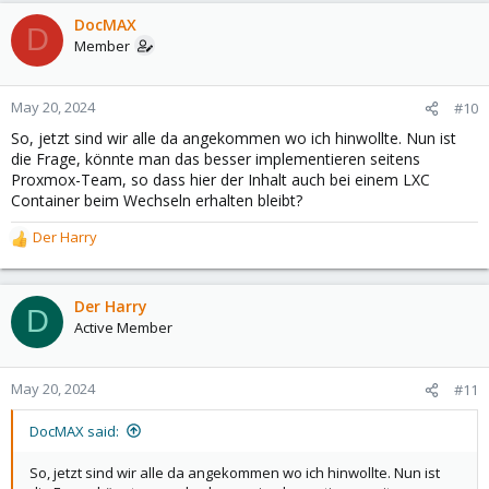
DocMAX
D
Member
May 20, 2024
#10
So, jetzt sind wir alle da angekommen wo ich hinwollte. Nun ist
die Frage, könnte man das besser implementieren seitens
Proxmox-Team, so dass hier der Inhalt auch bei einem LXC
Container beim Wechseln erhalten bleibt?
Der Harry
R
e
a
c
Der Harry
D
t
Active Member
i
o
n
May 20, 2024
#11
s
:
DocMAX said:
So, jetzt sind wir alle da angekommen wo ich hinwollte. Nun ist