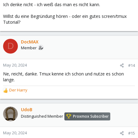
Ich denke nicht - ich weiß das man es nicht kann.
Willst du eine Begründung hören - oder ein gutes screen/tmux
Tutorial?
DocMAX
D
Member
May 20, 2024
#14
Ne, reicht, danke. Tmux kenne ich schon und nutze es schon
lange.
Der Harry
R
e
a
c
UdoB
t
Distinguished Member
Proxmox Subscriber
i
o
n
May 20, 2024
#15
s