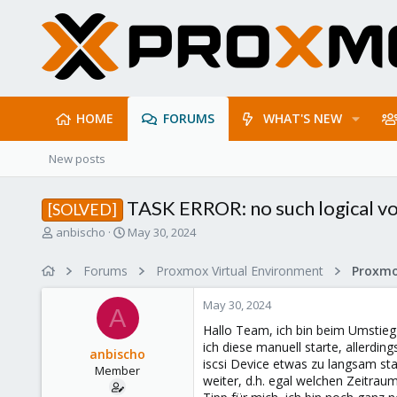
HOME
FORUMS
WHAT'S NEW
New posts
TASK ERROR: no such logical 
[SOLVED]
T
S
anbischo
May 30, 2024
h
t
r
a
Forums
Proxmox Virtual Environment
e
r
a
t
May 30, 2024
d
d
A
s
a
Hallo Team, ich bin beim Umstieg 
t
t
ich diese manuell starte, allerdin
anbischo
a
e
iscsi Device etwas zu langsam sta
Member
r
weiter, d.h. egal welchen Zeitrau
t