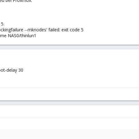
neu bei Proxmox.
 5.
kingfailure --mknodes' failed: exit code 5
ume NAS0/thinlun1
oot-delay 30