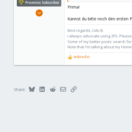
Proxmox Subscriber
:
Prima!
Nov 1, 2016
3,869
Kannst du bitte noch den ersten 
2,589
Best regards, Udo B.
273
I always advocate using ZFS. Please,
Germany
Some of my better posts: search for 
Note that I'm talking about my Home
anbischo
R
e
a
c
t
i
Bluesky
LinkedIn
Reddit
Email
Link
Share:
o
n
s
: