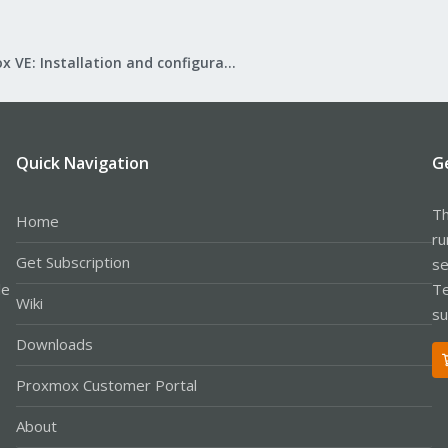
Proxmox VE: Installation and configuration
Quick Navigation
G
Th
Home
ru
Get Subscription
se
le
Te
Wiki
su
Downloads
Proxmox Customer Portal
About