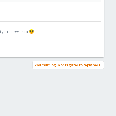
if you do
not
use it
You must log in or register to reply here.